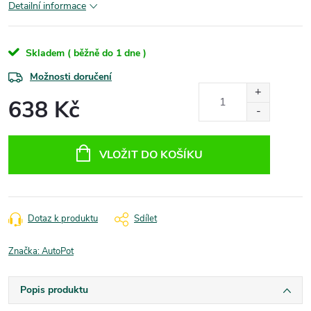
Detailní informace
Skladem ( běžně do 1 dne )
Možnosti doručení
638 Kč
Měrná
cena:
VLOŽIT DO KOŠÍKU
Dotaz k produktu
Sdílet
Značka:
AutoPot
Popis produktu