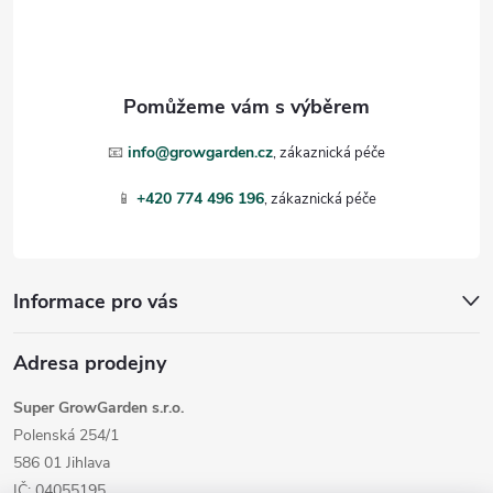
p
a
t
📧
info@growgarden.cz
í
📱
+420 774 496 196
Informace pro vás
Adresa prodejny
Super GrowGarden s.r.o.
Polenská 254/1
586 01 Jihlava
IČ: 04055195