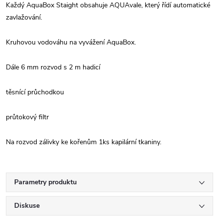
Každý AquaBox Staight obsahuje AQUAvale, který řídí automatické
zavlažování.
Kruhovou vodováhu na vyvážení AquaBox.
Dále 6 mm rozvod s 2 m hadicí
těsnící průchodkou
průtokový filtr
Na rozvod zálivky ke kořenům 1ks kapilární tkaniny.
Parametry produktu
Diskuse