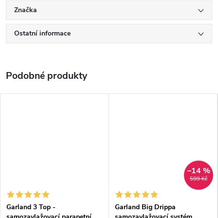
Značka
Ostatní informace
–14 %
599 Kč
Garland 3 Top -
Garland Big Drippa
samozavlažovací parapetní
samozavlažovací systém