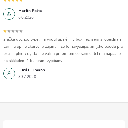
Martin Pešta
6.8.2026
sračka obchod typek mi vnutil uplně jiny box nez jsem si obejdna a
ten ma úplne zkurvene zapinani ze to nevyuzijes ani jako boudu pro
psa... uplne kidy do me valil a pritom ten co sem chtel ma napsane
na skkladem 1 buzerant vyjebany..
Lukáš Ulmann
30.7.2026
Z
á