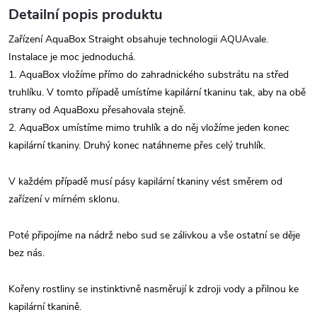
Detailní popis produktu
Zařízení AquaBox Straight obsahuje technologii AQUAvale.
Instalace je moc jednoduchá.
1. AquaBox vložíme přímo do zahradnického substrátu na střed
truhlíku. V tomto případě umístíme kapilární tkaninu tak, aby na obě
strany od AquaBoxu přesahovala stejně.
2. AquaBox umístíme mimo truhlík a do něj vložíme jeden konec
kapilární tkaniny. Druhý konec natáhneme přes celý truhlík.
V každém případě musí pásy kapilární tkaniny vést směrem od
zařízení v mírném sklonu.
Poté připojíme na nádrž nebo sud se zálivkou a vše ostatní se děje
bez nás.
Kořeny rostliny se instinktivně nasměrují k zdroji vody a přilnou ke
kapilární tkanině.