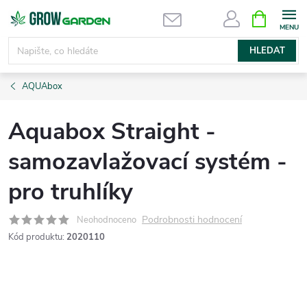
Přejít
NÁKUPNÍ
KOŠÍK
na
obsah
HLEDAT
AQUAbox
Aquabox Straight -
samozavlažovací systém -
pro truhlíky
Podrobnosti hodnocení
Neohodnoceno
Kód produktu:
2020110