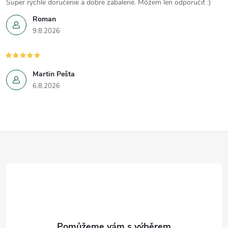
í
Super rýchle doručenie a dobre zabalené. Môžem len odporučiť :)
Roman
p
9.8.2026
r
v
Martin Pešta
k
6.8.2026
y
v
Z
ý
á
p
i
p
s
a