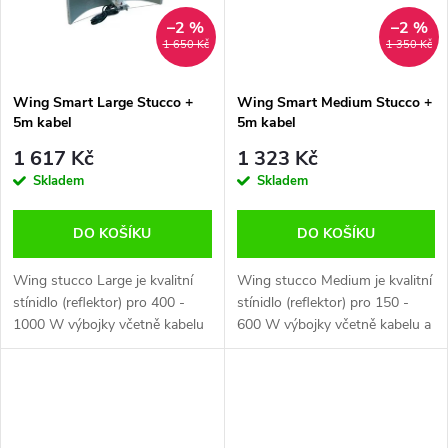
ů
–2 %
–2 %
1 650 Kč
1 350 Kč
Wing Smart Large Stucco +
Wing Smart Medium Stucco +
5m kabel
5m kabel
1 617 Kč
1 323 Kč
Skladem
Skladem
DO KOŠÍKU
DO KOŠÍKU
Wing stucco Large je kvalitní
Wing stucco Medium je kvalitní
stínidlo (reflektor) pro 400 -
stínidlo (reflektor) pro 150 -
1000 W výbojky včetně kabelu
600 W výbojky včetně kabelu a
a konektoru IEC. Materiál:
konektoru IEC. Materiál: stucco
stucco Rozměry: 90x70cm IEC
Rozměry: 70x55cm IEC kabel
kabel 5m Nastavitelná výška
5m Nastavitelná výška E40...
E40...