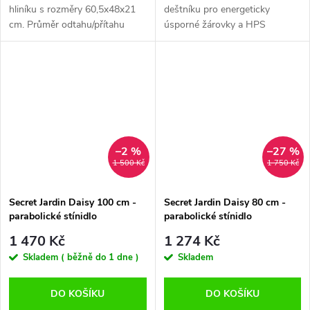
hliníku s rozměry 60,5x48x21
deštníku pro energeticky
cm. Průměr odtahu/přítahu
úsporné žárovky a HPS
150mm. Cooltube stínidlo pro
žárovky v nejvyšší kvalitě.
lampy 250 až 600W.
Výbojka či úsporná žárovka se
montuje vertikálně. Odrazová
plocha...
–2 %
–27 %
1 500 Kč
1 750 Kč
Secret Jardin Daisy 100 cm -
Secret Jardin Daisy 80 cm -
parabolické stínidlo
parabolické stínidlo
1 470 Kč
1 274 Kč
Skladem ( běžně do 1 dne )
Skladem
DO KOŠÍKU
DO KOŠÍKU