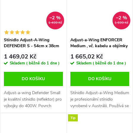
–2 %
–2 %
1 499 Kč
1 699 Kč
Stínidlo Adjust-A-Wing
Adjust-a-Wing ENFORCER
DEFENDER S - 54cm x 38cm
Medium , vč. kabelu a objímky
1 469,02 Kč
1 665,02 Kč
Skladem ( běžně do 1 dne )
Skladem ( běžně do 1 dne )
DO KOŠÍKU
DO KOŠÍKU
Adjust-a-wing Defender Small
Stínidlo Adjust-a-Wing Medium
je kvalitní stínidlo (reflektor) pro
je profesionální stínidlo
výbojky do 400W. Povrch
vyrobené v Austrálii. Používá se
Defenderu je "titanová běloba"-
pro metalhalidové a sodíkové
Tip
tepelně odolný práškový nátěr,
výbojky 250,400 a 600 W.
který vytváří velmi...
Rozměry stínidla: 55 x 58–72 x
20...