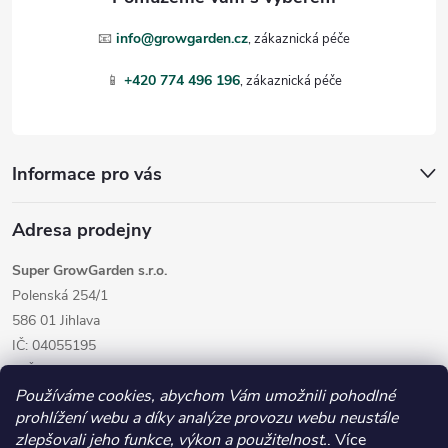
u
t
📧
info@growgarden.cz
í
📱
+420 774 496 196
Informace pro vás
Adresa prodejny
Super GrowGarden s.r.o.
Polenská 254/1
586 01 Jihlava
IČ: 04055195
DIČ: CZ04055195
Používáme cookies, abychom Vám umožnili pohodlné
prohlížení webu a díky analýze provozu webu neustále
zlepšovali jeho funkce, výkon a použitelnost.
. Více