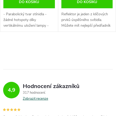
DO KOŠÍKU
DO KOŠÍKU
- Parabolický tvar stínidla -
Reflektor je jeden z klíčových
žádné hotspoty díky
prvků úspěšného svítidla.
vertikálnímu uložení lampy -
Můžete mít nejlepší předřadník
vhodné pro HPS a CFL lampy
a výbojku, ale bez špatného
(max 750W) - Zabezpečeno
reflektoru ztratíte spoustu
tepelnou pojistkou - o 40%
světla už od prvního dne....
O
vyšší efektivita...
v
l
á
Hodnocení zákazníků
d
4,9
317 hodnocení
a
Zobrazit recenze
c