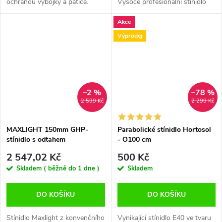
ochranou výbojky a patice.
Vysoce profesionální stínidlo
Odtah 125mm, délka 495mm.
vyvinuté pro HPS i MH výbojky
Akce
Pearl technologie, kvalitní hliník.
400-600W. Stínidlo z
PRO TUBE 125 M je vhodné
evropského hliníku, poskytuje
Výprodej
pro...
přirozený...
–2 %
–78 %
2 599 Kč
2 299 Kč
MAXLIGHT 150mm GHP-
Parabolické stínidlo Hortosol
stínidlo s odtahem
- O100 cm
2 547,02 Kč
500 Kč
Skladem ( běžně do 1 dne )
Skladem
DO KOŠÍKU
DO KOŠÍKU
Stínidlo Maxlight z konvenčního
Vynikající stínidlo E40 ve tvaru