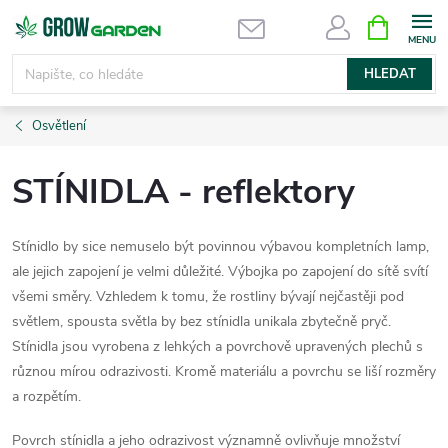
Přejít
NÁKUPNÍ
KOŠÍK
na
obsah
HLEDAT
Osvětlení
STÍNIDLA - reflektory
Stínidlo by sice nemuselo být povinnou výbavou kompletních lamp,
ale jejich zapojení je velmi důležité. Výbojka po zapojení do sítě svítí
všemi směry. Vzhledem k tomu, že rostliny bývají nejčastěji pod
světlem, spousta světla by bez stínidla unikala zbytečně pryč.
Stínidla jsou vyrobena z lehkých a povrchově upravených plechů s
různou mírou odrazivosti. Kromě materiálu a povrchu se liší rozměry
a rozpětím.
Povrch stínidla a jeho odrazivost významně ovlivňuje množství