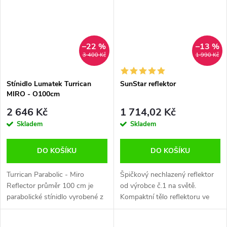
–22 %
–13 %
3 400 Kč
1 990 Kč
Stínidlo Lumatek Turrican
SunStar reflektor
MIRO - O100cm
2 646 Kč
1 714,02 Kč
Skladem
Skladem
DO KOŠÍKU
DO KOŠÍKU
Turrican Parabolic - Miro
Špičkový nechlazený reflektor
Reflector průměr 100 cm je
od výrobce č.1 na světě.
parabolické stínidlo vyrobené z
Kompaktní tělo reflektoru ve
materiálu Miro s 95%
tvaru obdélníku je perfektní pro
odrazivostí. Jeho největší
menší pěstební prostory.