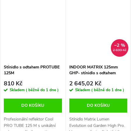
výbojky! PROTUBE 150 XL je
Pearl technologie, kvalitní hliník.
určeno pro provoz s dvěma
PRO TUBE 150L je vhodné
výbojkami (400-600W...
pro...
–2 %
2 699 Kč
Stínidlo s odtahem PROTUBE
INDOOR MATRIX 125mm
125M
GHP- stínidlo s odtahem
810 Kč
2 645,02 Kč
Skladem ( běžně do 1 dne )
Skladem ( běžně do 1 dne )
DO KOŠÍKU
DO KOŠÍKU
Profesionální reflektor Cool
Stínidlo Matrix Lumen
PRO TUBE 125 M s unikátní
Evolution od Garden High Pro.