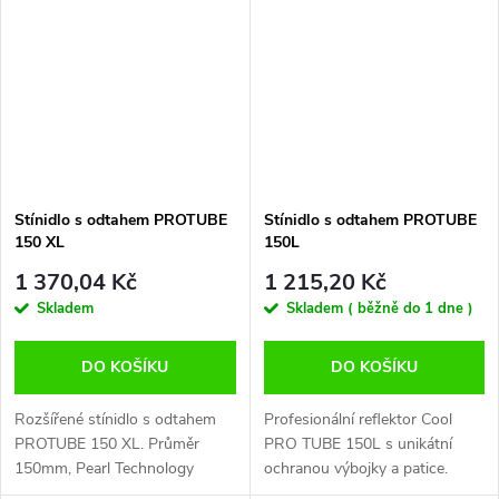
výhodou je neuvěřitelně
Oplechování a vnější
rovnoměrné...
konstrukce...
Stínidlo s odtahem PROTUBE
Stínidlo s odtahem PROTUBE
150 XL
150L
1 370,04 Kč
1 215,20 Kč
Skladem
Skladem ( běžně do 1 dne )
DO KOŠÍKU
DO KOŠÍKU
Rozšířené stínidlo s odtahem
Profesionální reflektor Cool
PROTUBE 150 XL. Průměr
PRO TUBE 150L s unikátní
150mm, Pearl Technology
ochranou výbojky a patice.
povrch. Cool tube pro dvě
Odtah 150mm, délka 495mm.