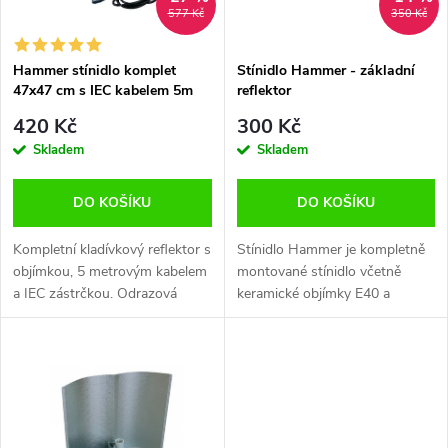
i
577 Kč
350 Kč
í
s
p
Hammer stínidlo komplet
Stínidlo Hammer - základní
47x47 cm s IEC kabelem 5m
reflektor
p
r
420 Kč
300 Kč
r
Skladem
Skladem
o
o
DO KOŠÍKU
DO KOŠÍKU
d
d
Kompletní kladívkový reflektor s
Stínidlo Hammer je kompletně
u
objímkou, 5 metrovým kabelem
montované stínidlo včetně
a IEC zástrčkou. Odrazová
keramické objímky E40 a
u
plocha 47x47 cm je vhodná pro
el.svorkovnice, připraveno k
k
250-600W výbojky. Odrazivost
zapojení. S V prolisem pro lepší
k
cca 90 %.
rozptyl a odraz světla Stínidlo...
t
t
ů