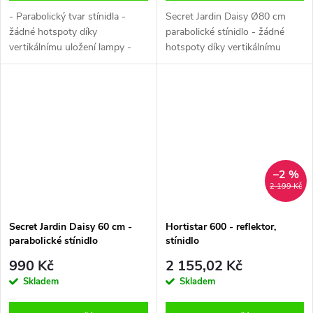
- Parabolický tvar stínidla -
Secret Jardin Daisy Ø80 cm
žádné hotspoty díky
parabolické stínidlo - žádné
vertikálnímu uložení lampy -
hotspoty díky vertikálnímu
vhodné pro HPS a CFL lampy
uložení lampy. vhodný pro CMH
(max 750W) - Zabezpečeno
(CDM) lampy (max 315W). O
tepelnou pojistkou - o 20%
40% vyšší efektivita oproti...
vyšší efektivita...
–2 %
2 199 Kč
Secret Jardin Daisy 60 cm -
Hortistar 600 - reflektor,
parabolické stínidlo
stínidlo
990 Kč
2 155,02 Kč
Skladem
Skladem