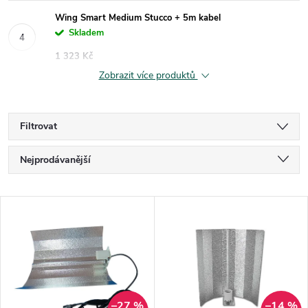
Wing Smart Medium Stucco + 5m kabel
Skladem
1 323 Kč
Zobrazit více produktů
Filtrovat
Ř
Nejprodávanější
a
Nejlevnější
V
Nejdražší
z
ý
Abecedně
e
p
n
–27 %
–14 %