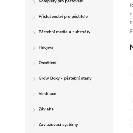
Komplety pro pěstování
t
R
n
Příslušenství pro pěstitele
r
p
p
a
Pěstební media a substráty
n
Hnojiva
n
Osvětlení
í
Grow Boxy - pěstební stany
p
Ventilace
a
Závlaha
n
Zavlažovací systémy