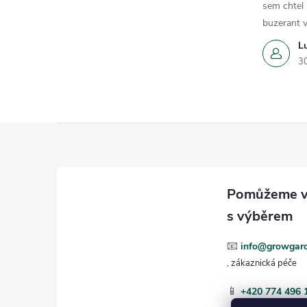
sem chtel
buzerant v
L
3
Z
á
p
a
📧
info@growgard
t
📱
+420 774 496 