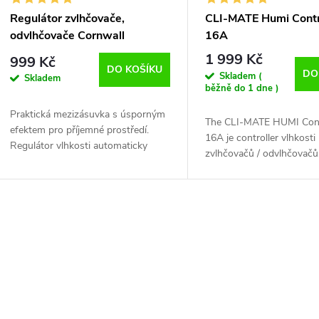
r
p
Regulátor zvlhčovače,
CLI-MATE Humi Contr
o
odvlhčovače Cornwall
16A
r
1 999 Kč
999 Kč
d
DO KOŠÍKU
DO
Skladem (
Skladem
o
běžně do 1 dne )
u
Praktická mezizásuvka s úsporným
d
The CLI-MATE HUMI Cont
efektem pro příjemné prostředí.
16A je controller vlhkosti
k
Regulátor vlhkosti automaticky
zvlhčovačů / odvlhčovačů
u
zapíná a vypíná připojený zvlhčovač
Vyrobeno z nehořlavých p
t
nebo odvlhčovač vzduchu.
dokáže vydržet velké teplo
k
Digitální display pro snadn
ů
O
t
v
ů
á