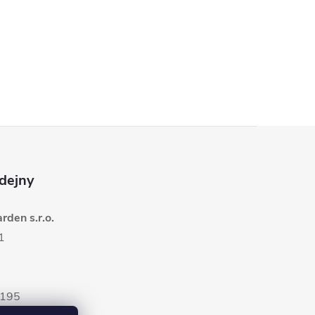
dejny
den s.r.o.
1
5195