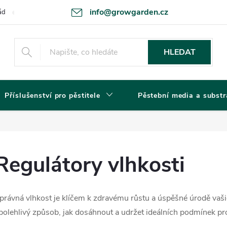
info@growgarden.cz
ád
Odstoupení od smlouvy
Zásady ochrany osobních údajů a cookie
HLEDAT
Příslušenství pro pěstitele
Pěstební media a substr
Regulátory vlhkosti
právná vlhkost je klíčem k zdravému růstu a úspěšné úrodě vaši
polehlivý způsob, jak dosáhnout a udržet ideálních podmínek pro