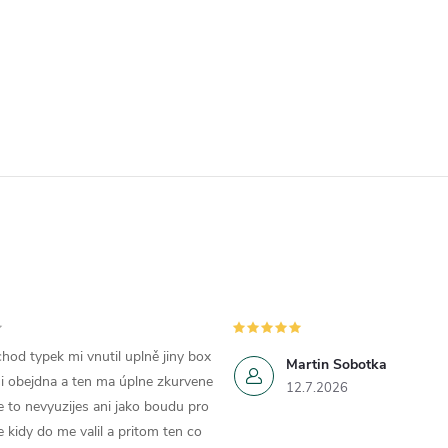
p
s
u
hod typek mi vnutil uplně jiny box
Martin Sobotka
i obejdna a ten ma úplne zkurvene
12.7.2026
e to nevyuzijes ani jako boudu pro
e kidy do me valil a pritom ten co