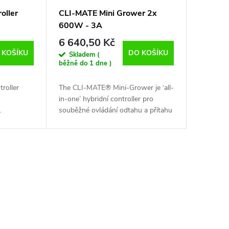
oller
CLI-MATE Mini Grower 2x
600W - 3A
6 640,50 Kč
 KOŠÍKU
DO KOŠÍKU
Skladem (
běžně do 1 dne )
roller
The CLI-MATE® Mini-Grower je ‘all-
in-one’ hybridní controller pro
.
souběžné ovládání odtahu a přítahu
lastů,
(teplota, vlhkost a hysterze), světel,
ty.
odvlhčovačky, zvlhčovačky a...
é...