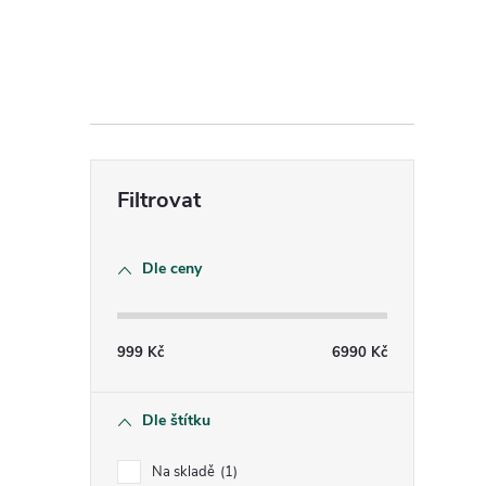
í
r
Dle ceny
999
Kč
6990
Kč
Dle štítku
Na skladě
1