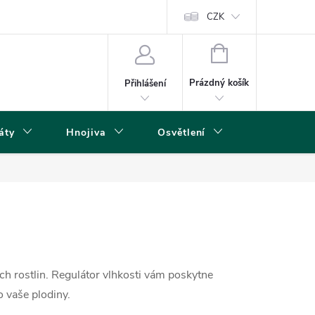
s
CZK
NÁKUPNÍ
KOŠÍK
Prázdný košík
Přihlášení
áty
Hnojiva
Osvětlení
Grow Boxy 
ch rostlin. Regulátor vlhkosti vám poskytne
 vaše plodiny.