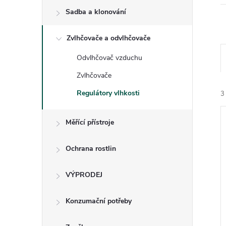
e
Sadba a klonování
l
Zvlhčovače a odvlhčovače
Odvlhčovač vzduchu
Zvlhčovače
Regulátory vlhkosti
3
Měřící přístroje
Ochrana rostlin
í
VÝPRODEJ
i
Konzumační potřeby