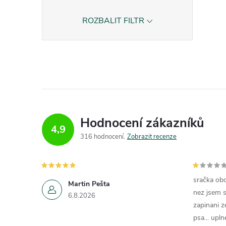
ROZBALIT FILTR
i
Hodnocení zákazníků
4,9
316 hodnocení
Zobrazit recenze
sračka obc
Martin Pešta
nez jsem s
6.8.2026
zapinani z
psa... upln