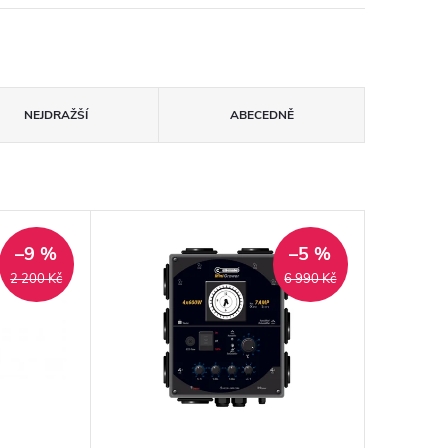
NEJDRAŽŠÍ
ABECEDNĚ
–9 %
–5 %
2 200 Kč
6 990 Kč