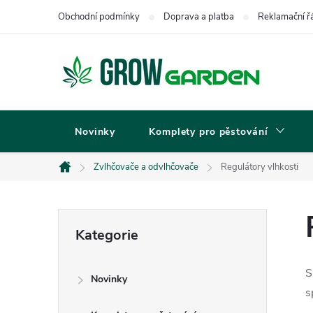
Přejít
Obchodní podmínky
Doprava a platba
Reklamační ř
na
obsah
Novinky
Komplety pro pěstování
Zvlhčovače a odvlhčovače
Regulátory vlhkosti
Domů
P
Přeskočit
Kategorie
kategorie
o
S
Novinky
s
s