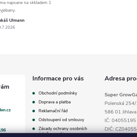
 ma napsane na skkladem 1
yjebany..
ukáš Ulmann
0.7.2026
Informace pro vás
Adresa pro
Obchodní podmínky
Super GrowGar
Doprava a platba
Polenská 254/
en.cz
Reklamační řád
586 01 Jihlava
Odstoupení od smlouvy
IČ: 04055195
Zásady ochrany osobních
DIČ: CZ0405
196
údajů a cookies