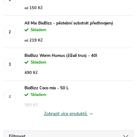
150 Kč
od
All Mix BioBizz - pěstební substrát předhnojený
Skladem
219 Kč
od
BioBizz Worm Humus (žížalí trus) - 40l
Skladem
490 Kč
BioBizz Coco mix - 50 L
Skladem
380 Kč
Zobrazit více produktů
Filtrovat