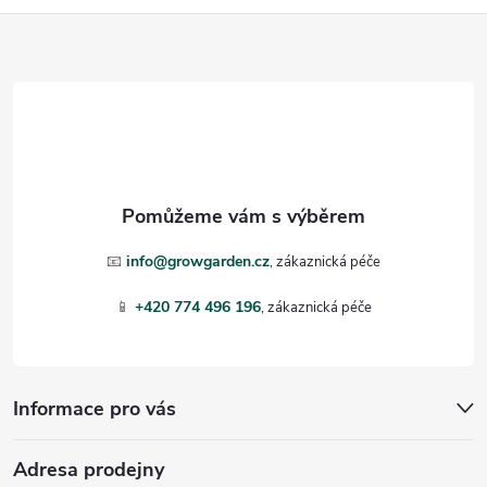
p
Z
i
á
s
p
u
a
t
📧
info@growgarden.cz
í
📱
+420 774 496 196
Informace pro vás
Adresa prodejny