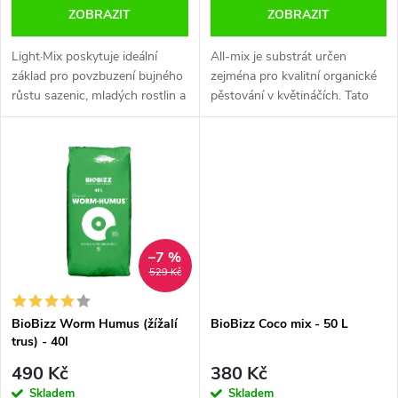
o
o
ZOBRAZIT
ZOBRAZIT
d
d
Light·Mix poskytuje ideální
All-mix je substrát určen
u
základ pro povzbuzení bujného
zejména pro kvalitní organické
růstu sazenic, mladých rostlin a
pěstování v květináčích. Tato
u
řízků – hned od začátku.
silně předhnojená substrátová
k
Rozproudí životně důležitou
směs napodobuje bohatou
k
mikroaktivitu, protože voda...
venkovní půdu s plně...
t
t
ů
ů
–7 %
529 Kč
BioBizz Worm Humus (žížalí
BioBizz Coco mix - 50 L
trus) - 40l
490 Kč
380 Kč
Skladem
Skladem