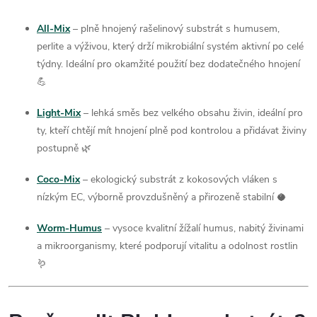
All‑Mix
– plně hnojený rašelinový substrát s humusem,
perlite a výživou, který drží mikrobiální systém aktivní po celé
týdny. Ideální pro okamžité použití bez dodatečného hnojení
💪
Light‑Mix
– lehká směs bez velkého obsahu živin, ideální pro
ty, kteří chtějí mít hnojení plně pod kontrolou a přidávat živiny
postupně 🌿
Coco‑Mix
– ekologický substrát z kokosových vláken s
nízkým EC, výborně provzdušněný a přirozeně stabilní 🥥
Worm‑Humus
– vysoce kvalitní žížalí humus, nabitý živinami
a mikroorganismy, které podporují vitalitu a odolnost rostlin
🪱