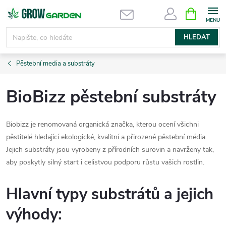
Přejít
NÁKUPNÍ
KOŠÍK
na
obsah
HLEDAT
Pěstební media a substráty
BioBizz pěstební substráty
Biobizz je renomovaná organická značka, kterou ocení všichni
pěstitelé hledající ekologické, kvalitní a přirozené pěstební média.
Jejich substráty jsou vyrobeny z přírodních surovin a navrženy tak,
aby poskytly silný start i celistvou podporu růstu vašich rostlin.
Hlavní typy substrátů a jejich
výhody: