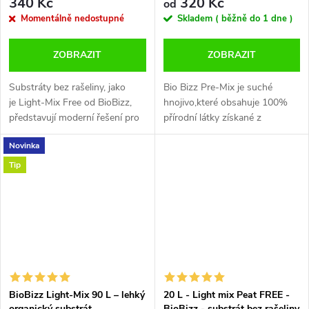
340 Kč
320 Kč
od
Momentálně nedostupné
Skladem ( běžně do 1 dne )
ZOBRAZIT
ZOBRAZIT
Substráty bez rašeliny, jako
Bio Bizz Pre-Mix je suché
je Light-Mix Free od BioBizz,
hnojivo,které obsahuje 100%
představují moderní řešení pro
přírodní látky získané z
pěstování rostlin s ohledem na
organických hmot, skalní
Novinka
udržitelnost a ekologii. Tyto...
mouky a stopových prvků.
Tento mikrobiálně aktivní
Tip
koncentrát byl...
BioBizz Light-Mix 90 L – lehký
20 L - Light mix Peat FREE -
organický substrát
BioBizz - substrát bez rašeliny