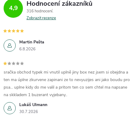
Hodnocení zákazníků
d
4,9
316 hodnocení
a
Zobrazit recenze
c
í
Martin Pešta
6.8.2026
p
r
sračka obchod typek mi vnutil uplně jiny box nez jsem si obejdna a
v
ten ma úplne zkurvene zapinani ze to nevyuzijes ani jako boudu pro
k
psa... uplne kidy do me valil a pritom ten co sem chtel ma napsane
na skkladem 1 buzerant vyjebany..
y
Lukáš Ulmann
v
30.7.2026
ý