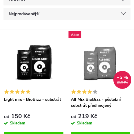
Ř
Nejprodávanější
a
Nejlevnější
V
Akce
Nejdražší
z
ý
Abecedně
e
p
n
i
–5 %
219 Kč
í
s
p
Light mix - BioBizz - substrát
All Mix BioBizz - pěstební
substrát předhnojený
p
r
150 Kč
219 Kč
od
od
r
Skladem
Skladem