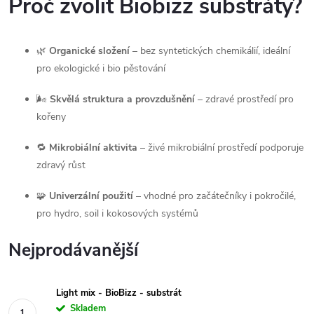
Proč zvolit Biobizz substráty?
🌿
Organické složení
– bez syntetických chemikálií, ideální
pro ekologické i bio pěstování
🌬️
Skvělá struktura a provzdušnění
– zdravé prostředí pro
kořeny
🔁
Mikrobiální aktivita
– živé mikrobiální prostředí podporuje
zdravý růst
🧩
Univerzální použití
– vhodné pro začátečníky i pokročilé,
pro hydro, soil i kokosových systémů
Nejprodávanější
Light mix - BioBizz - substrát
Skladem