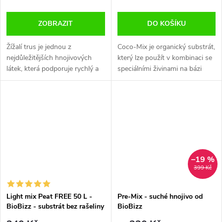
ZOBRAZIT
DO KOŠÍKU
Žížalí trus je jednou z
Coco-Mix je organický substrát,
nejdůležitějších hnojivových
který lze použít v kombinaci se
látek, která podporuje rychlý a
speciálními živinami na bázi
zdravý růst rostlin a silně
kokosu s obsahem organických
zvyšuje sklizeň (velmi důležité
minerálů. Kokosová vlákna
během období květu).
obsahují velké množství...
Vzhledem k...
–19 %
399 Kč
Light mix Peat FREE 50 L -
Pre-Mix - suché hnojivo od
BioBizz - substrát bez rašeliny
BioBizz