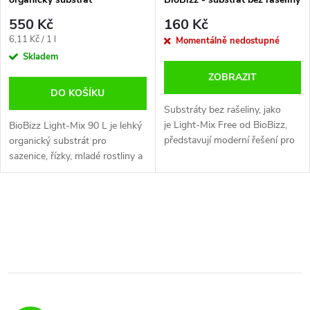
550 Kč
160 Kč
Měrná
6,11 Kč / 1 l
Momentálně nedostupné
cena:
Skladem
ZOBRAZIT
DO KOŠÍKU
Substráty bez rašeliny, jako
je Light-Mix Free od BioBizz,
BioBizz Light-Mix 90 L je lehký
představují moderní řešení pro
organický substrát pro
pěstování rostlin s ohledem na
sazenice, řízky, mladé rostliny a
udržitelnost a ekologii. Tyto...
pěstitele, kteří chtějí mít výživu
více pod kontrolou. Objem: 90 l
Typ: lehce...
O
v
l
á