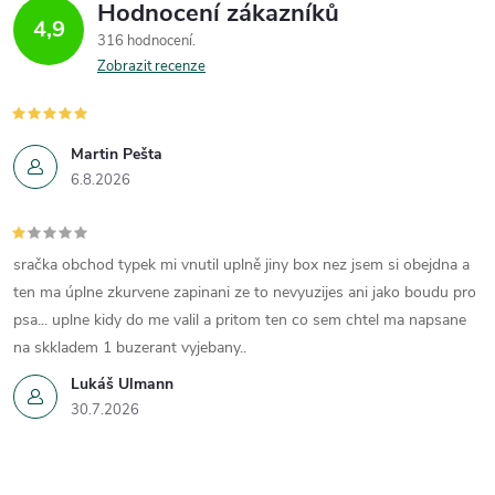
Hodnocení zákazníků
4,9
316 hodnocení
Zobrazit recenze
Martin Pešta
6.8.2026
sračka obchod typek mi vnutil uplně jiny box nez jsem si obejdna a
ten ma úplne zkurvene zapinani ze to nevyuzijes ani jako boudu pro
psa... uplne kidy do me valil a pritom ten co sem chtel ma napsane
na skkladem 1 buzerant vyjebany..
Lukáš Ulmann
30.7.2026