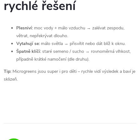
rychlé řešení
Plesniví:
moc vody + málo vzduchu → zalévat zespodu,
větrat, nepřekrývat dlouho.
Vytahují se:
málo světla → přisvítit nebo dát blíž k oknu.
Špatně klíčí:
staré semeno / sucho → rovnoměrná vlhkost,
případně krátké namočení (dle druhu).
Tip:
Microgreens jsou super i pro děti – rychle vidí výsledek a baví je
sklizeň.