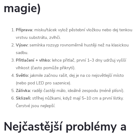
magie)
Příprava:
misku/tácek vylož pěstební vložkou nebo dej tenkou
vrstvu substrátu, zvlhči.
Výsev:
semínka rozsyp rovnoměrně hustěji než na klasickou
sadbu.
Přitlačení + vlhko:
lehce přitlač, první 1–3 dny udržuj vyšší
vlhkost (často pomůže přikrytí).
Světlo:
jakmile začnou rašit, dej je na co nejsvětlejší místo
(nebo pod LED pro sazenice).
Zálivka:
raději častěji málo, ideálně zespodu (méně plísní).
Sklizeň:
stříhej nůžkami, když mají 5–10 cm a první lístky.
Čerstvé jsou nejlepší.
Nejčastější problémy a