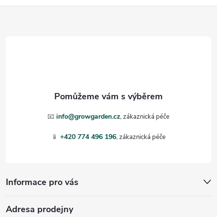
Z
á
p
a
t
📧
info@growgarden.cz
í
📱
+420 774 496 196
Informace pro vás
Adresa prodejny