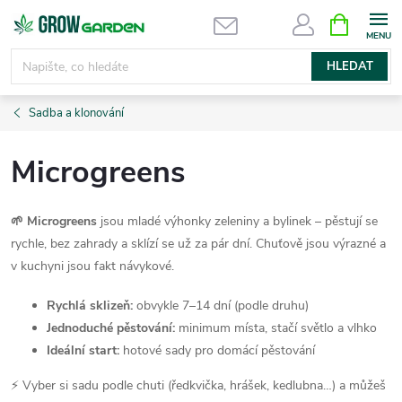
Přejít
NÁKUPNÍ
KOŠÍK
na
obsah
HLEDAT
Sadba a klonování
Microgreens
🌱 Microgreens
jsou mladé výhonky zeleniny a bylinek – pěstují se
rychle, bez zahrady a sklízí se už za pár dní. Chuťově jsou výrazné a
v kuchyni jsou fakt návykové.
Rychlá sklizeň:
obvykle 7–14 dní (podle druhu)
Jednoduché pěstování:
minimum místa, stačí světlo a vlhko
Ideální start:
hotové sady pro domácí pěstování
⚡ Vyber si sadu podle chuti (ředkvička, hrášek, kedlubna…) a můžeš