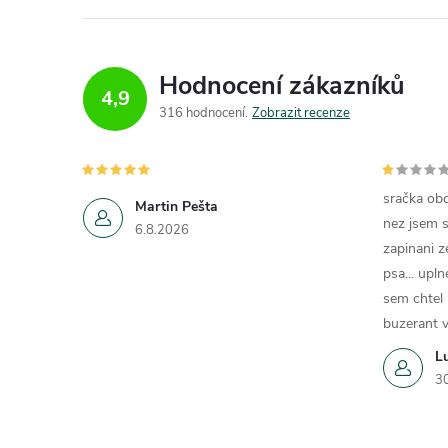
Hodnocení zákazníků
4,9
í
316 hodnocení
Zobrazit recenze
r
sračka obc
Martin Pešta
nez jsem s
6.8.2026
zapinani z
psa... upln
sem chtel
buzerant v
L
3