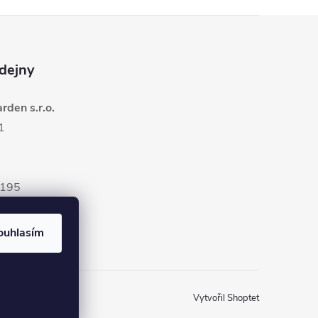
dejny
den s.r.o.
1
5195
ouhlasím
Vytvořil Shoptet