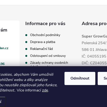
s
u
Informace pro vás
Adresa pro
Obchodní podmínky
Super GrowGar
Doprava a platba
Polenská 254/
en.cz
Reklamační řád
586 01 Jihlava
Odstoupení od smlouvy
IČ: 04055195
Zásady ochrany osobních
DIČ: CZ0405
196
údajů a cookies
cookies, abychom Vám umožnili
Odmítnout
S
ohlížení webu a díky analýze
u neustále zlepšovali jeho funkce,
itelnost.
. Více informací
zde
.
í