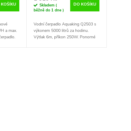
 KOŠÍKU
DO KOŠÍKU
Skladem (
běžně do 1 dne )
hové
Vodní čerpadlo Aquaking Q2503 s
/H a max.
výkonem 5000 litrů za hodinu.
čerpadlo.
Výtlak 6m, příkon 250W. Ponorné
PCDS
čerpadlo Aquaking Q2503 je
d
vhodné pro použití v menších
nádržích nebo jezírkách....