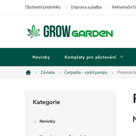
Přejít
Obchodní podmínky
Doprava a platba
Reklamační ř
na
obsah
Novinky
Komplety pro pěstování
Závlaha
Čerpadla - vodní pumpy
Ponorná č
Domů
P
Přeskočit
Kategorie
kategorie
o
Novinky
s