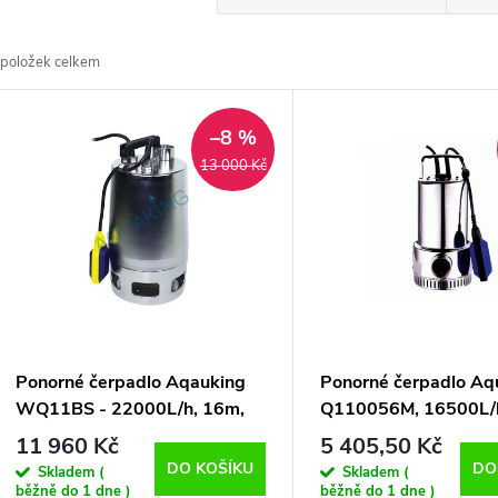
a
položek celkem
z
V
e
–8 %
ý
13 000 Kč
n
p
p
s
r
p
Ponorné čerpadlo Aqauking
Ponorné čerpadlo Aq
o
WQ11BS - 22000L/h, 16m,
Q110056M, 16500L/h
r
1100W
1000W
11 960 Kč
5 405,50 Kč
d
DO KOŠÍKU
DO
Skladem (
Skladem (
běžně do 1 dne )
běžně do 1 dne )