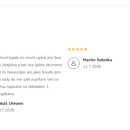
a
c
p
hod typek mi vnutil uplně jiny box
Martin Sobotka
v
i obejdna a ten ma úplne zkurvene
12.7.2026
e to nevyuzijes ani jako boudu pro
k
e kidy do me valil a pritom ten co
 ma napsane na skkladem 1
y
yjebany..
v
ukáš Ulmann
ý
0.7.2026
p