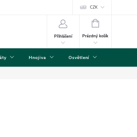
s
CZK
NÁKUPNÍ
KOŠÍK
Prázdný košík
Přihlášení
áty
Hnojiva
Osvětlení
Grow Boxy 