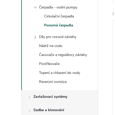
e
Čerpadla - vodní pumpy
7
l
Cirkulační čerpadla
Ponorná čerpadla
Díly pro rozvod závlahy
Nádrž na vodu
Časovače a regulátory závlahy
í
i
Postřikovače
Topení a chlazení do vody
Reverzní osmóza
Zavlažovací systémy
Sadba a klonování