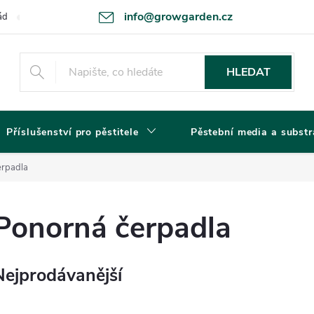
info@growgarden.cz
ád
Odstoupení od smlouvy
Zásady ochrany osobních údajů a cookie
HLEDAT
Příslušenství pro pěstitele
Pěstební media a substr
erpadla
Ponorná čerpadla
Nejprodávanější