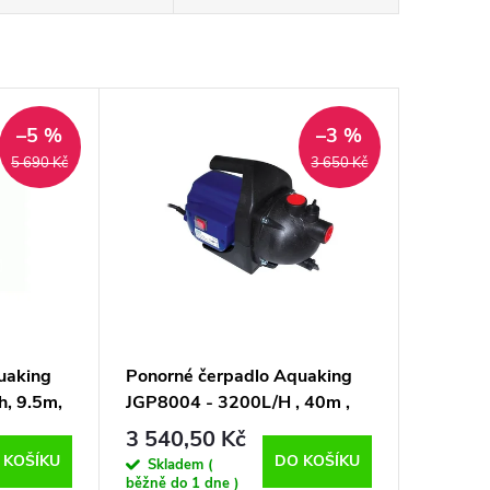
–5 %
–3 %
5 690 Kč
3 650 Kč
uaking
Ponorné čerpadlo Aquaking
, 9.5m,
JGP8004 - 3200L/H , 40m ,
800W
3 540,50 Kč
 KOŠÍKU
DO KOŠÍKU
Skladem (
běžně do 1 dne )