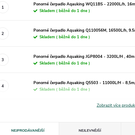
Ponorné čerpadlo Aqauking WQ11BS - 22000L/h, 16
Skladem ( běžně do 1 dne )
Ponorné čerpadlo Aquaking Q110056M, 16500L/h, 9.
Skladem ( běžně do 1 dne )
Ponorné čerpadlo Aquaking JGP8004 - 3200L/H , 40m
Skladem ( běžně do 1 dne )
Ponorné čerpadlo Aquaking Q5503 - 11000L/H - 8,5
Skladem ( běžně do 1 dne )
Zobrazit více produ
Ř
NEJPRODÁVANĚJŠÍ
NEJLEVNĚJŠÍ