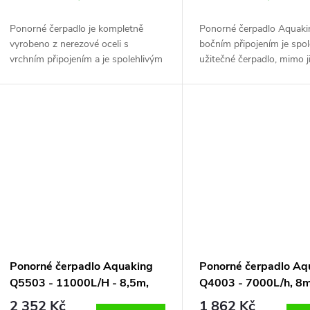
o
u
d
Ponorné čerpadlo je kompletně
Ponorné čerpadlo Aquaki
vyrobeno z nerezové oceli s
bočním připojením je spol
k
vrchním připojením a je spolehlivým
užitečné čerpadlo, mimo j
u
užitečným čerpadlem vhodným pro
vypouštění dešťových bar
t
špinavou i čistou vodu.
rybníků, studní atd. Kapa
k
l / h Příkon:...
ů
t
ů
Ponorné čerpadlo Aquaking
Ponorné čerpadlo Aq
Q5503 - 11000L/H - 8,5m,
Q4003 - 7000L/h, 8m
550W
tlakové čerpadlo
2 352 Kč
1 862 Kč