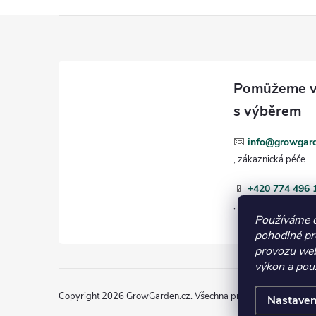
i
Z
á
p
a
📧
info@growgard
t
📱
+420 774 496 
í
Používáme 
pohodlné pr
provozu web
výkon a použ
Copyright 2026
GrowGarden.cz
. Všechna práva vyhrazena.
Nastaven