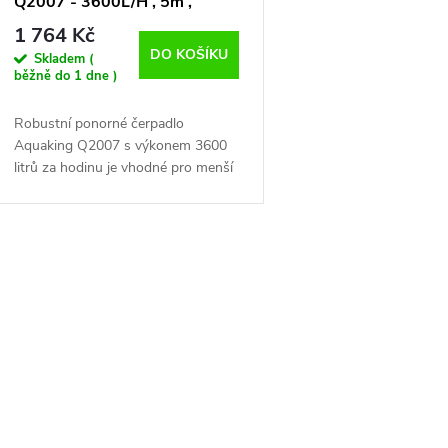
Q2007 - 3600L/H , 5m ,
200W
1 764 Kč
DO KOŠÍKU
Skladem (
běžně do 1 dne )
Robustní ponorné čerpadlo
Aquaking Q2007 s výkonem 3600
litrů za hodinu je vhodné pro menší
nádrže nebo jezírka. Výhodou je
stabilní a spolehlivý provoz,
možnost využít hadice s...
O
v
á
d