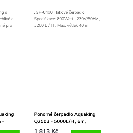
ng s
JGP-8400 Tlakové čerpadlo
ehlivé a
Specifikace: 800Watt , 230V/50Hz ,
iné pro
3200 L / H , Max. výtlak 40 m
elů,
Maximální tlak 4 Bar Průměr hadice
cita: 16500
Ø1 " Délka kabelu 1.2 m Maximální
templota 35 ° C...
uaking
Ponorné čerpadlo Aquaking
 -
Q2503 - 5000L/H , 6m,
250W
1 813 Kč