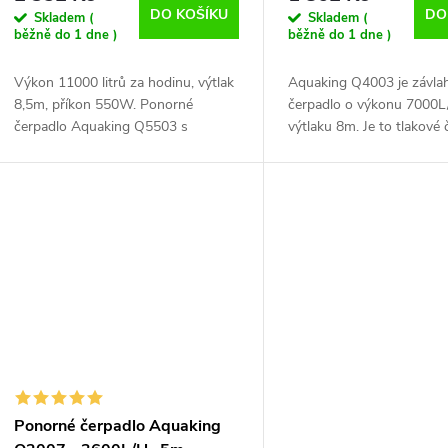
DO KOŠÍKU
DO
Skladem (
Skladem (
běžně do 1 dne )
běžně do 1 dne )
Výkon 11000 litrů za hodinu, výtlak
Aquaking Q4003 je závla
8,5m, příkon 550W. Ponorné
čerpadlo o výkonu 7000L
čerpadlo Aquaking Q5503 s
výtlaku 8m. Je to tlakové 
nadstandardním výkonem 11000
Lze použít s max. 80ks 
litrů za hodinu je vhodné pro použití
ventilů. Průtok: 7000 l/ho
ve větších nádržích a...
Maximální výtlak: 8...
Ponorné čerpadlo Aquaking