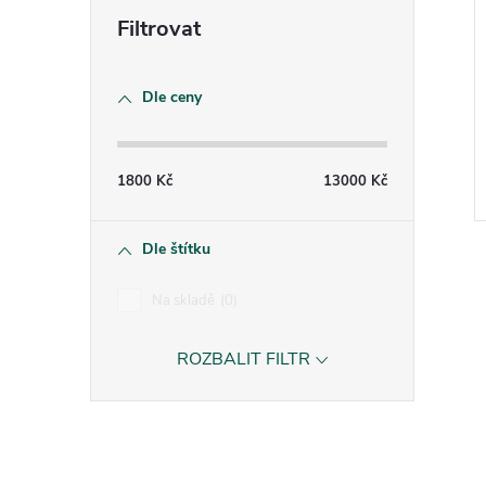
Dle ceny
1800
Kč
13000
Kč
Dle štítku
Na skladě
0
ROZBALIT FILTR
l