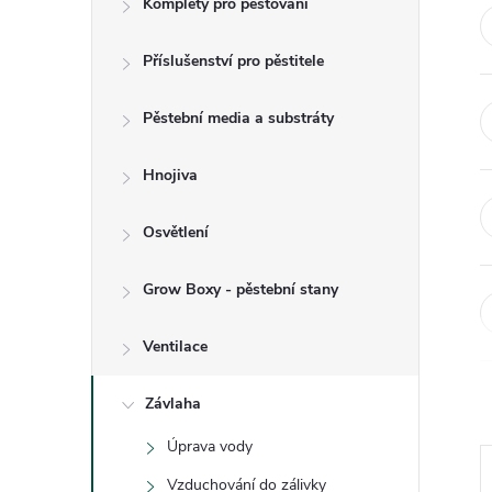
Komplety pro pěstování
t
Příslušenství pro pěstitele
r
a
Pěstební media a substráty
n
Hnojiva
n
Osvětlení
í
Grow Boxy - pěstební stany
p
Ventilace
a
Závlaha
Úprava vody
n
Vzduchování do zálivky