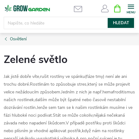
Přejít
NÁKUPNÍ
KOŠÍK
na
obsah
HLEDAT
Osvětlení
Zelené světlo
Jak jistě dobře víte,rušit rostliny ve spánku(fáze tmy) není ale ani
trochu dobré.Rostlinám to způsobuje stres,který se může projevit
velice nežádoucím způsobem.Jedním z nich je např.hemafroditismus
našich rostlinek,dalším může být špatné nebo časově nestabilní
dozrávání rostlin.Jenže sem tam se k našim rostlinkám musíme i ve
fázi hluboké noci podívat.Stát se může cokoliv,nějaká nečekaná
závada nebo napadení škůdcem.V případě postřiku proti škůdci
nebo plísním je vhodné aplikovat postřik,když nám na rostlinky
nepraží jakákoliv vysokotlaká výbojka.A pro noční svícení je tu