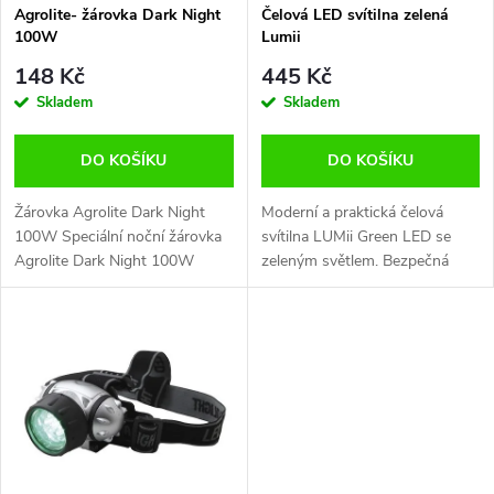
s
p
Agrolite- žárovka Dark Night
Čelová LED svítilna zelená
100W
Lumii
p
r
148 Kč
445 Kč
r
Skladem
Skladem
o
o
DO KOŠÍKU
DO KOŠÍKU
d
d
Žárovka Agrolite Dark Night
Moderní a praktická čelová
u
100W Speciální noční žárovka
svítilna LUMii Green LED se
Agrolite Dark Night 100W
zeleným světlem. Bezpečná
u
emituje světlo o vlnové délce
kontrola spících rostlinek. Tři
k
510nm (zelené světlo). Její
světelné módy.
k
použití vám umožní pracovat i
t
při...
t
ů
ů