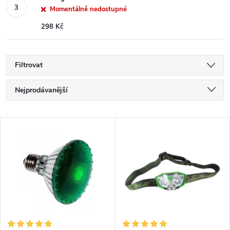
Momentálně nedostupné
298 Kč
Filtrovat
Ř
Nejprodávanější
a
Nejlevnější
V
Nejdražší
z
ý
Abecedně
e
p
n
i
í