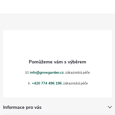
ý
p
Z
i
á
s
p
u
a
t
📧
info@growgarden.cz
í
📱
+420 774 496 196
Informace pro vás