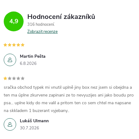
á
Hodnocení zákazníků
d
4,9
316 hodnocení
a
Zobrazit recenze
c
í
Martin Pešta
6.8.2026
p
r
sračka obchod typek mi vnutil uplně jiny box nez jsem si obejdna a
v
ten ma úplne zkurvene zapinani ze to nevyuzijes ani jako boudu pro
k
psa... uplne kidy do me valil a pritom ten co sem chtel ma napsane
na skkladem 1 buzerant vyjebany..
y
Lukáš Ulmann
v
30.7.2026