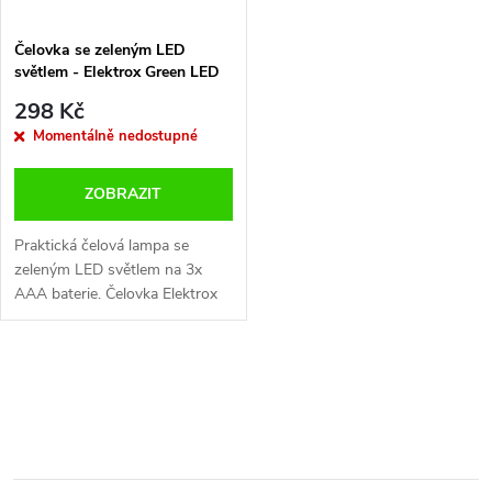
Čelovka se zeleným LED
světlem - Elektrox Green LED
Headlight
298 Kč
Momentálně nedostupné
ZOBRAZIT
Praktická čelová lampa se
zeleným LED světlem na 3x
AAA baterie. Čelovka Elektrox
Green LED Headlight neruší
rostliny ve tmě.
O
v
l