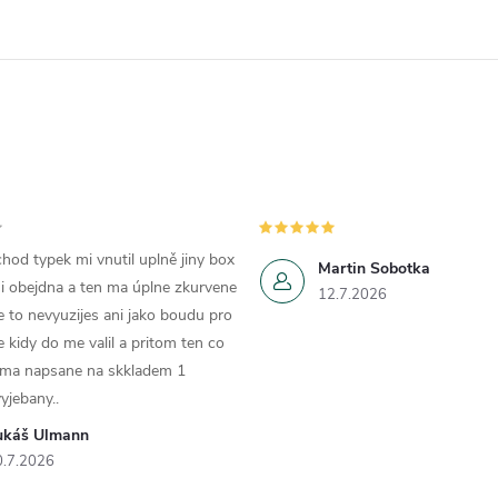
hod typek mi vnutil uplně jiny box
Martin Sobotka
i obejdna a ten ma úplne zkurvene
12.7.2026
e to nevyuzijes ani jako boudu pro
e kidy do me valil a pritom ten co
 ma napsane na skkladem 1
yjebany..
ukáš Ulmann
0.7.2026