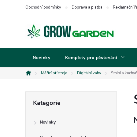
Přejít
Obchodní podmínky
Doprava a platba
Reklamační ř
na
obsah
Novinky
Komplety pro pěstování
Měřící přístroje
Digitální váhy
Stolní a kuchy
Domů
P
Přeskočit
Kategorie
kategorie
o
Novinky
s