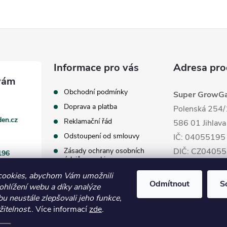
Informace pro vás
Adresa pro
Obchodní podmínky
Super GrowGar
Doprava a platba
Polenská 254/
en.cz
Reklamační řád
586 01 Jihlava
Odstoupení od smlouvy
IČ: 04055195
Zásady ochrany osobních
DIČ: CZ0405
196
údajů a cookies
cookies, abychom Vám umožnili
Odmítnout
S
ohlížení webu a díky analýze
u neustále zlepšovali jeho funkce,
itelnost.
. Více informací
zde
.