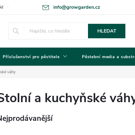
info@growgarden.cz
ád
Odstoupení od smlouvy
Zásady ochrany osobních údajů a cookie
HLEDAT
Příslušenství pro pěstitele
Pěstební media a substr
ňské váhy
Stolní a kuchyňské váh
Nejprodávanější