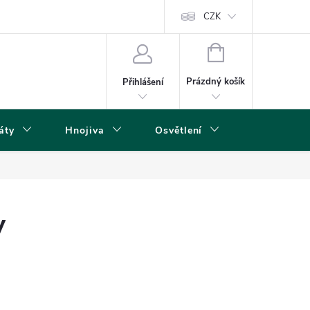
s
CZK
NÁKUPNÍ
KOŠÍK
Prázdný košík
Přihlášení
áty
Hnojiva
Osvětlení
Grow Boxy 
y