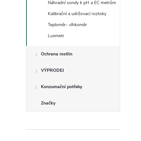
l
Náhradní sondy k pH a EC metrům
Kalibrační a udržovací roztoky
Teploměr- vlhkoměr
Luxmetr
Ochrana rostlin
í
VÝPRODEJ
Konzumační potřeby
r
Značky