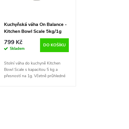
p
s
r
p
Kuchyňská váha On Balance -
o
Kitchen Bowl Scale 5kg/1g
r
799 Kč
d
DO KOŠÍKU
Skladem
o
u
Stolní váha do kuchyně Kitchen
d
Bowl Scale s kapacitou 5 kg a
k
přesností na 1g. Včetně průhledné
u
nádoby na vážení. Hmotnost 312g,
t
rozměry 17,8x 5,2cm.
k
ů
O
t
v
ů