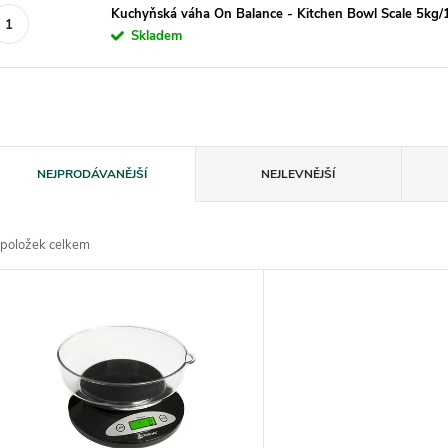
Kuchyňská váha On Balance - Kitchen Bowl Scale 5kg/
Skladem
Ř
NEJPRODÁVANĚJŠÍ
NEJLEVNĚJŠÍ
a
položek celkem
z
V
e
ý
n
p