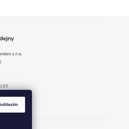
dejny
den s.r.o.
1
5195
ouhlasím