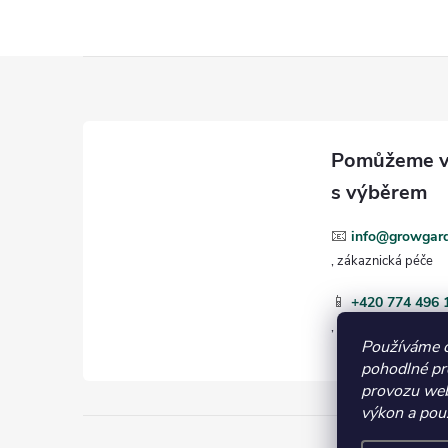
Z
á
p
a
📧
info@growgard
t
📱
+420 774 496 
í
Používáme 
pohodlné pr
provozu web
výkon a použ