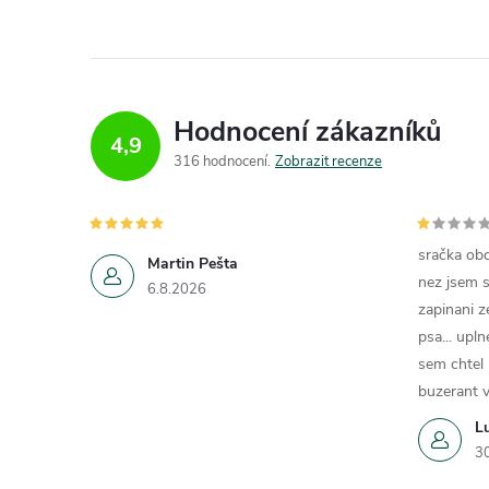
Hodnocení zákazníků
4,9
316 hodnocení
Zobrazit recenze
sračka obc
Martin Pešta
nez jsem s
6.8.2026
zapinani z
psa... upln
sem chtel
buzerant v
L
3