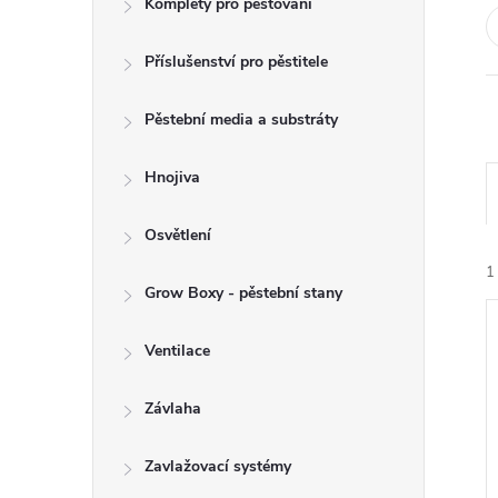
Komplety pro pěstování
t
Příslušenství pro pěstitele
r
a
Pěstební media a substráty
n
Hnojiva
n
Osvětlení
1
í
Grow Boxy - pěstební stany
p
Ventilace
a
Závlaha
í
n
Zavlažovací systémy
i