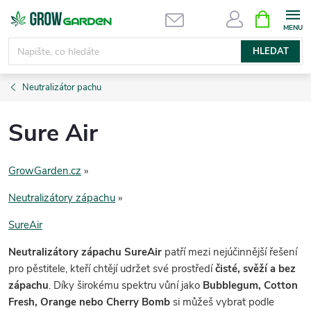
Přejít
NÁKUPNÍ
KOŠÍK
na
obsah
HLEDAT
Neutralizátor pachu
Sure Air
GrowGarden.cz
»
Neutralizátory zápachu
»
SureAir
Neutralizátory zápachu SureAir
patří mezi nejúčinnější řešení
pro pěstitele, kteří chtějí udržet své prostředí
čisté, svěží a bez
zápachu
. Díky širokému spektru vůní jako
Bubblegum, Cotton
Fresh, Orange nebo Cherry Bomb
si můžeš vybrat podle