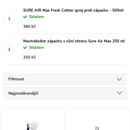
SURE AIR Max Fresh Cotton sprej proti zápachu - 500ml
Skladem
380 Kč
Neutralizátor zápachu s vůní citronu Sure Air Max 250 ml
Skladem
250 Kč
Filtrovat
Ř
Nejprodávanější
a
Nejlevnější
V
Nejdražší
z
ý
Abecedně