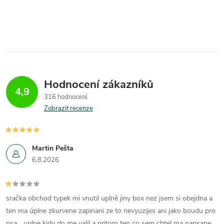
k
příjemnou vůni čerstvé bavlny.
O
t
Tento...
t
v
ů
ů
l
á
Hodnocení zákazníků
d
4,9
316 hodnocení
a
Zobrazit recenze
c
í
Martin Pešta
6.8.2026
p
r
sračka obchod typek mi vnutil uplně jiny box nez jsem si obejdna a
v
ten ma úplne zkurvene zapinani ze to nevyuzijes ani jako boudu pro
psa... uplne kidy do me valil a pritom ten co sem chtel ma napsane