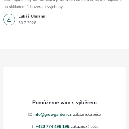
k
na skkladem 1 buzerant vyjebany..
y
Lukáš Ulmann
v
30.7.2026
ý
p
Z
i
á
s
p
u
a
t
📧
info@growgarden.cz
í
📱
+420 774 496 196