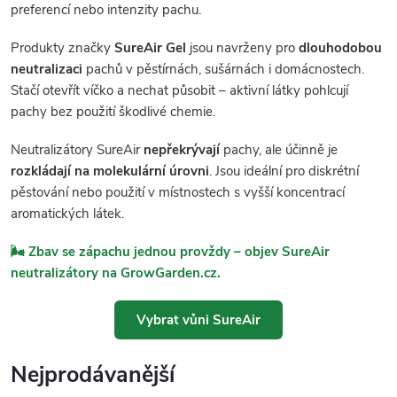
preferencí nebo intenzity pachu.
Produkty značky
SureAir Gel
jsou navrženy pro
dlouhodobou
neutralizaci
pachů v pěstírnách, sušárnách i domácnostech.
Stačí otevřít víčko a nechat působit – aktivní látky pohlcují
pachy bez použití škodlivé chemie.
Neutralizátory SureAir
nepřekrývají
pachy, ale účinně je
rozkládají na molekulární úrovni
. Jsou ideální pro diskrétní
pěstování nebo použití v místnostech s vyšší koncentrací
aromatických látek.
🌬️ Zbav se zápachu jednou provždy – objev
SureAir
neutralizátory
na GrowGarden.cz.
Vybrat vůni SureAir
Nejprodávanější