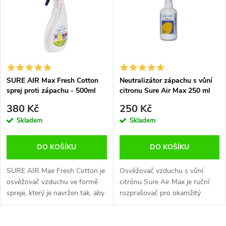
e
p
n
i
í
s
p
SURE AIR Max Fresh Cotton
Neutralizátor zápachu s vůní
sprej proti zápachu - 500ml
citronu Sure Air Max 250 ml
p
r
380 Kč
250 Kč
r
Skladem
Skladem
o
o
DO KOŠÍKU
DO KOŠÍKU
d
d
SURE AIR Max Fresh Cotton je
Osvěžovač vzduchu s vůní
u
osvěžovač vzduchu ve formě
citrónu Sure Air Max je ruční
spreje, který je navržen tak, aby
rozprašovač pro okamžitý
u
neutralizoval nežádoucí
účinek.
k
zápachy a zanechával