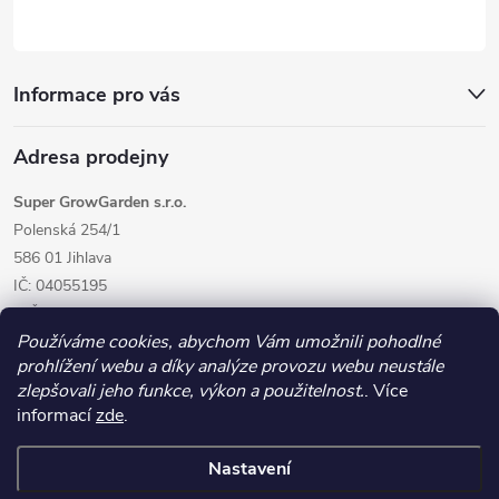
Informace pro vás
Adresa prodejny
Super GrowGarden s.r.o.
Polenská 254/1
586 01 Jihlava
IČ: 04055195
DIČ: CZ04055195
Používáme cookies, abychom Vám umožnili pohodlné
prohlížení webu a díky analýze provozu webu neustále
zlepšovali jeho funkce, výkon a použitelnost.
. Více
informací
zde
.
Nastavení