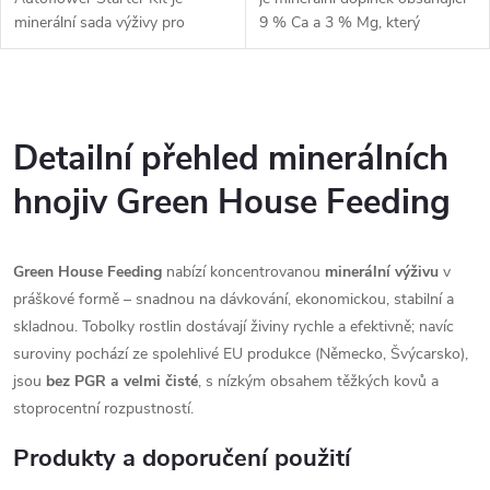
minerální sada výživy pro
9 % Ca a 3 % Mg, který
autoflowering a krátce kvetoucí
zajišťuje prevenci i rychlé řešení
rostliny. Obsahuje Short
nedostatků těchto klíčových
Flowering 500 g, CalMag 125 g
prvků.
O
a Booster PK+...
v
Detailní přehled minerálních
l
hnojiv Green House Feeding
á
Green House Feeding
nabízí koncentrovanou
minerální výživu
v
d
práškové formě – snadnou na dávkování, ekonomickou, stabilní a
a
skladnou. Tobolky rostlin dostávají živiny rychle a efektivně; navíc
suroviny pochází ze spolehlivé EU produkce (Německo, Švýcarsko),
c
jsou
bez PGR a velmi čisté
, s nízkým obsahem těžkých kovů a
í
stoprocentní rozpustností.
p
Produkty a doporučení použití