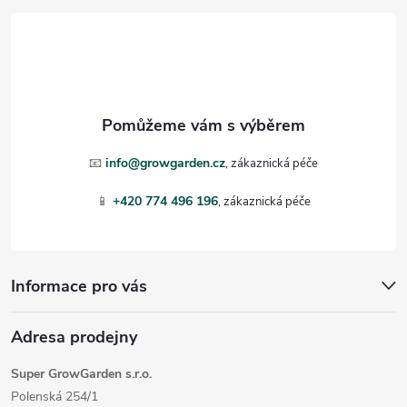
á
p
a
t
📧
info@growgarden.cz
í
📱
+420 774 496 196
Informace pro vás
Adresa prodejny
Super GrowGarden s.r.o.
Polenská 254/1