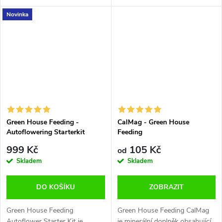
MgO, navržený pro hybridní
poměrem živin N-P-K 18-12-
Novinka
odrůdy (8–10 týdnů kvetení).
18 pro rostliny s dlouhou
Podporuje tvorbu terpenů,...
dobou květu (kvěová fáze delší
než 10...
Green House Feeding -
CalMag - Green House
Autoflowering Starterkit
Feeding
999 Kč
105 Kč
od
Skladem
Skladem
DO KOŠÍKU
ZOBRAZIT
Green House Feeding
Green House Feeding CalMag
Autoflower Starter Kit je
je minerální doplněk obsahující