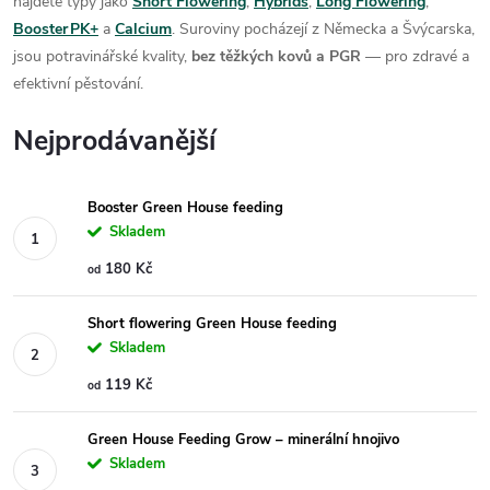
najdete typy jako
Short Flowering
,
Hybrids
,
Long Flowering
,
Booster PK+
a
Calcium
. Suroviny pocházejí z Německa a Švýcarska,
jsou potravinářské kvality,
bez těžkých kovů a PGR
— pro zdravé a
efektivní pěstování.
Nejprodávanější
Booster Green House feeding
Skladem
180 Kč
od
Short flowering Green House feeding
Skladem
119 Kč
od
Green House Feeding Grow – minerální hnojivo
Skladem