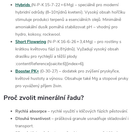
r
Hybrids
(N‑P‑K 15‑7‑22 + 6 Mg) – speciálně pro moderní
hybridní odrůdy (8–10 týdnů kvetení). Vysoký obsah hořčíku
v
stimuluje produkci terpenů a esenciálních olejů. Minimálně
k
amoniakální dusík pomáhá stabilizovat pH – vhodný pro
hydro, kokosy, rockwool.
y
Short Flowering
(N‑P‑K 16‑6‑26 + 3,4 Mg) – pro rostliny s
v
krátkou květovou fází (≤ 8 týdnů). Vyžadují vysoký obsah
draslíku pro rychlejší a těžší plody
ý
:contentReference[oaicite:6]{index=6}.
Booster PK+
(0‑30‑27) – dodatek pro zvýšení pryskyřice,
p
květové hustoty a výnosu. Obsahuje také Mg a stopové prvky
i
pro vyvážený příjem živin.
s
Proč zvolit minerální řadu?
u
Rychlá absorpce
– rychlé využití v klíčových fázích pěstování.
Dlouhá trvanlivost
– prášková granule usnadňuje skladování i
transport.