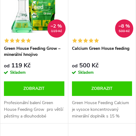
ů
ů
–2 %
–8 %
119 Kč
500 Kč
Green House Feeding Grow –
Calcium Green House feeding
minerální hnojivo
119 Kč
500 Kč
od
od
Skladem
Skladem
ZOBRAZIT
ZOBRAZIT
Profesionální balení Green
Green House Feeding Calcium
House Feeding Grow pro větší
je vysoce koncentrovaný
pěstírny a dlouhodobé
minerální doplněk s 15 %
používání. Obsahuje
vápníku (Ca), navržený pro
koncentrované minerální živiny
prevenci a nápravu nedostatků