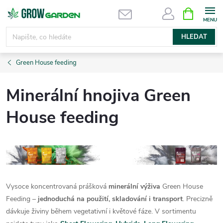
Přejít
NÁKUPNÍ
KOŠÍK
na
obsah
HLEDAT
Green House feeding
Minerální hnojiva Green
House feeding
Vysoce koncentrovaná prášková
minerální výživa
Green House
Feeding –
jednoduchá na použití, skladování i transport
. Precizně
dávkuje živiny během vegetativní i květové fáze. V sortimentu