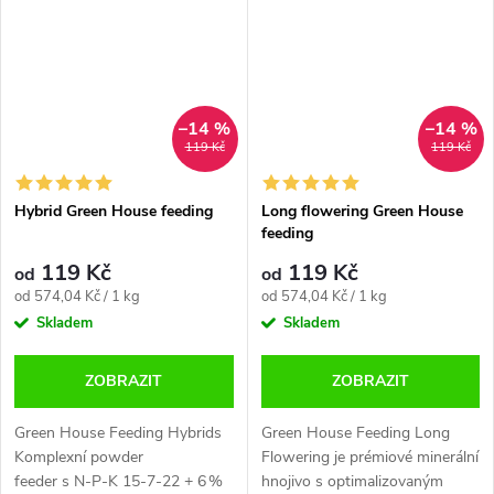
(NPK 21-5-10 + 2 Mg +
tohoto důležitého prvku.
mikroprvky) pro...
–14 %
–14 %
119 Kč
119 Kč
Hybrid Green House feeding
Long flowering Green House
feeding
119 Kč
119 Kč
od
od
Měrná
Měrná
od 574,04 Kč / 1 kg
od 574,04 Kč / 1 kg
cena:
cena:
Skladem
Skladem
ZOBRAZIT
ZOBRAZIT
Green House Feeding Hybrids
Green House Feeding Long
Komplexní powder
Flowering je prémiové minerální
feeder s N‑P‑K 15‑7‑22 + 6 %
hnojivo s optimalizovaným