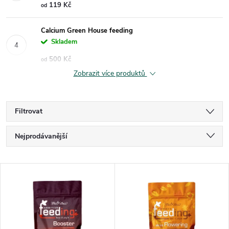
119 Kč
od
Calcium Green House feeding
Skladem
500 Kč
od
Zobrazit více produktů
Filtrovat
Ř
Nejprodávanější
a
Nejlevnější
V
Nejdražší
z
ý
Abecedně
e
p