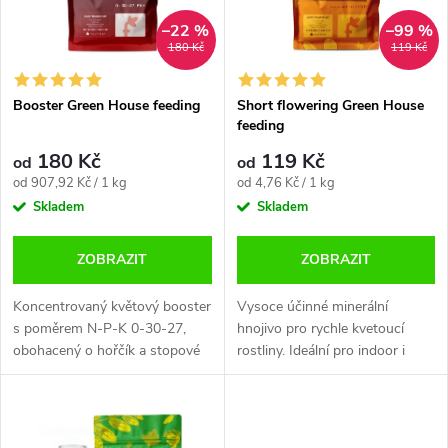
n
i
–22 %
–99 %
180 Kč
119 Kč
í
s
p
Booster Green House feeding
Short flowering Green House
feeding
p
r
180 Kč
119 Kč
od
od
r
Měrná
Měrná
od 907,92 Kč / 1 kg
od 4,76 Kč / 1 kg
o
cena:
cena:
Skladem
Skladem
o
d
ZOBRAZIT
ZOBRAZIT
d
u
Koncentrovaný květový booster
Vysoce účinné minerální
u
s poměrem N-P-K 0-30-27,
hnojivo pro rychle kvetoucí
obohacený o hořčík a stopové
rostliny. Ideální pro indoor i
k
prvky pro podporu pevnosti a
outdoor pěstování. Jednoduché
k
plnosti květů. Kompatibilní s
použití a perfektní výsledky.
t
Green House Powder Feeding
t
a...