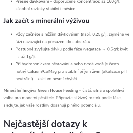
Přesné dávkování
– doporučené koncentrace: až 160 g/l,
zásobní roztoky stabilní i měsíce.
Jak začít s minerální výživou
Vždy začněte s nižším dávkováním (např. 0,25 g/l), zejména ve
fázi navazující na přesazení do substrátu.
Postupně zvyšujte dávku podle fáze (vegetace → 0,5 g/l; květ
→ až 1 g/l).
Při hydroponickém pěstování a nebo tvrdé vodě je často
nutný Calcium/CalMag pro stabilní příjem živin (alkalizace pH
neutrální) – kalcium nesmí chybět.
Minerální hnojiva Green House Feeding
– čistá, silná a spolehlivá
volba pro moderní pěstitele. Připravte si živný roztok podle fáze,
sledujte, jak vaše rostliny dosahují plného potenciálu.
Nejčastější dotazy k