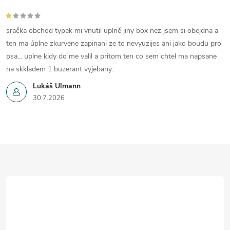
y
v
sračka obchod typek mi vnutil uplně jiny box nez jsem si obejdna a
ten ma úplne zkurvene zapinani ze to nevyuzijes ani jako boudu pro
ý
psa... uplne kidy do me valil a pritom ten co sem chtel ma napsane
p
na skkladem 1 buzerant vyjebany..
Lukáš Ulmann
i
30.7.2026
s
u
Z
á
p