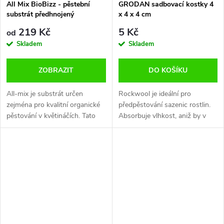
All Mix BioBizz - pěstební
GRODAN sadbovací kostky 4
substrát předhnojený
x 4 x 4 cm
219 Kč
5 Kč
od
Skladem
Skladem
ZOBRAZIT
DO KOŠÍKU
All-mix je substrát určen
Rockwool je ideální pro
zejména pro kvalitní organické
předpěstování sazenic rostlin.
pěstování v květináčích. Tato
Absorbuje vlhkost, aniž by v
silně předhnojená substrátová
sobě zadržoval živiny. I v
směs napodobuje bohatou
případě, že je plně nasycen
venkovní půdu s plně...
vodou, zachovává 20%
provzdušnění....