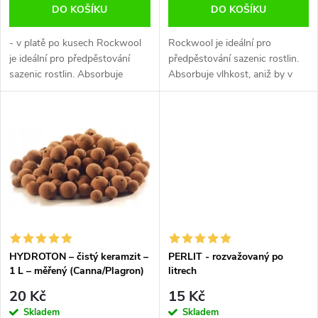
o
DO KOŠÍKU
DO KOŠÍKU
d
d
- v platě po kusech Rockwool
Rockwool je ideální pro
u
je ideální pro předpěstování
předpěstování sazenic rostlin.
sazenic rostlin. Absorbuje
Absorbuje vlhkost, aniž by v
u
vlhkost, aniž by v sobě
sobě zadržoval živiny. I v
k
zadržoval živiny. I v případě, že
případě, že je plně nasycen
k
je plně nasycen vodou,
vodou, zachovává 20%
t
zachovává...
provzdušnění....
t
ů
ů
HYDROTON – čistý keramzit –
PERLIT - rozvažovaný po
1 L – měřený (Canna/Plagron)
litrech
20 Kč
15 Kč
Skladem
Skladem