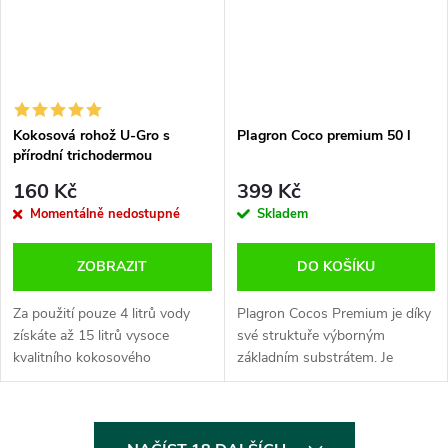
Kokosová rohož U-Gro s
Plagron Coco premium 50 l
přírodní trichodermou
160 Kč
399 Kč
Momentálně nedostupné
Skladem
ZOBRAZIT
DO KOŠÍKU
Za použití pouze 4 litrů vody
Plagron Cocos Premium je díky
získáte až 15 litrů vysoce
své struktuře výborným
kvalitního kokosového
základním substrátem. Je
substrátu. Jedná se o vysoce
pufrován pro dosažení stabilní
kvalitní lisovaný a dehydrovaný
hodnoty pH. Obsahuje
Coco substrát. Skládá se ze
Trichodermu k ochraně proti
O
40%...
škodlivým plísním.