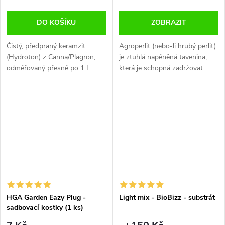
DO KOŠÍKU
ZOBRAZIT
Čistý, předpraný keramzit
Agroperlit (nebo-li hrubý perlit)
(Hydroton) z Canna/Plagron,
je ztuhlá napěněná tavenina,
odměřovaný přesně po 1 L.
která je schopná zadržovat
Skvělý pro hydroponii, drenáž a
vlhkost a je naprosto sterilní -
zakrytí povrchu – nízká
neobsahuje zárodky
prašnost, stabilní pH,
patogenních hub, takže
rovnoměrná...
nehrozí...
HGA Garden Eazy Plug -
Light mix - BioBizz - substrát
sadbovací kostky (1 ks)