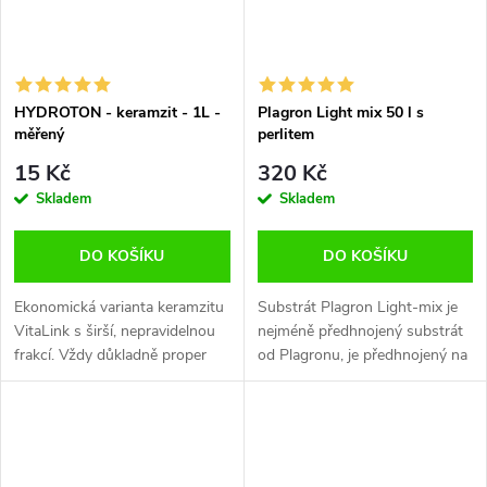
HYDROTON - keramzit - 1L -
Plagron Light mix 50 l s
měřený
perlitem
15 Kč
320 Kč
Skladem
Skladem
DO KOŠÍKU
DO KOŠÍKU
Ekonomická varianta keramzitu
Substrát Plagron Light-mix je
VitaLink s širší, nepravidelnou
nejméně předhnojený substrát
frakcí. Vždy důkladně proper
od Plagronu, je předhnojený na
před použitím. Odměřujeme
dobu 1 týdne. Obsahuje perlit,
přesně po 1 L – ideální pro
proto je substrát vzdušný a
drenáž i větší net-poty.
lehký a také zajišťuje...