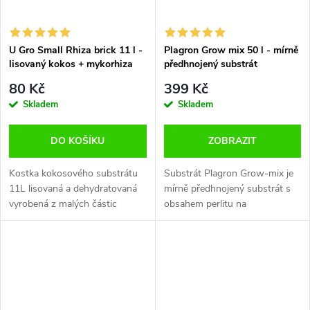
U Gro Small Rhiza brick 11 l -
Plagron Grow mix 50 l - mírně
lisovaný kokos + mykorhiza
předhnojený substrát
80 Kč
399 Kč
Skladem
Skladem
DO KOŠÍKU
ZOBRAZIT
Kostka kokosového substrátu
Substrát Plagron Grow-mix je
11L lisovaná a dehydratovaná
mírně předhnojený substrát s
vyrobená z malých částic
obsahem perlitu na
kokosových vláken s nízkým
provzdušnění pěstebního
procentem kokosových vláken.
media. Growmix je předhnojený
Obohacená o Endomykorhizu,
na dobu 3 týdnů. Půda je
která...
mimořádně lehká,...