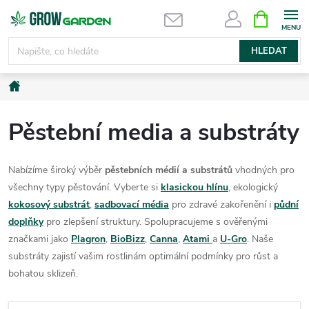
Přejít
NÁKUPNÍ
KOŠÍK
na
obsah
HLEDAT
Domů
Pěstební media a substráty
Nabízíme široký výběr
pěstebních médií a substrátů
vhodných pro
všechny typy pěstování. Vyberte si
klasickou hlínu
, ekologický
kokosový substrát
,
sadbovací média
pro zdravé zakořenění i
půdní
doplňky
pro zlepšení struktury. Spolupracujeme s ověřenými
značkami jako
Plagron
,
BioBizz
,
Canna
,
Atami
a
U-Gro
. Naše
substráty zajistí vašim rostlinám optimální podmínky pro růst a
bohatou sklizeň.