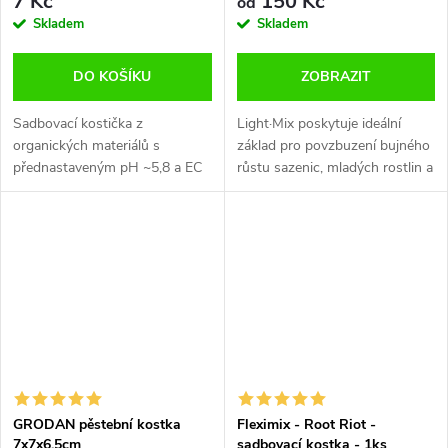
7 Kč
150 Kč
od
Skladem
Skladem
DO KOŠÍKU
ZOBRAZIT
Sadbovací kostička z
Light·Mix poskytuje ideální
organických materiálů s
základ pro povzbuzení bujného
přednastaveným pH ~5,8 a EC
růstu sazenic, mladých rostlin a
~1,0. Stabilní poměr
řízků – hned od začátku.
vzduch:voda 20:80 pro rychlé
Rozproudí životně důležitou
klíčení a řízkování. Rozměr
mikroaktivitu, protože voda...
3,5×3,5×3 cm. Vhodné pro...
GRODAN pěstební kostka
Fleximix - Root Riot -
7x7x6,5cm
sadbovací kostka - 1ks