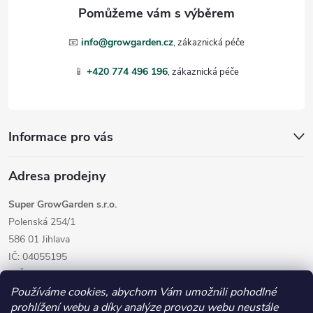
a
t
📧
info@growgarden.cz
í
📱
+420 774 496 196
Informace pro vás
Adresa prodejny
Super GrowGarden s.r.o.
Polenská 254/1
586 01 Jihlava
IČ: 04055195
DIČ: CZ04055195
Používáme cookies, abychom Vám umožnili pohodlné
prohlížení webu a díky analýze provozu webu neustále