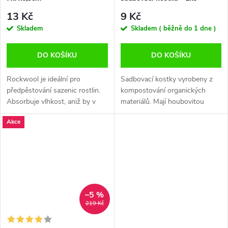
13 Kč
9 Kč
Skladem
Skladem ( běžně do 1 dne )
DO KOŠÍKU
DO KOŠÍKU
Rockwool je ideální pro
Sadbovací kostky vyrobeny z
předpěstování sazenic rostlin.
kompostování organických
Absorbuje vlhkost, aniž by v
materiálů. Mají houbovitou
sobě zadržoval živiny. I v
strukturu, která zajišťuje
Akce
případě, že je plně nasycen
perfektní poměr voda/vzduch.
vodou, zachovává 20%
Jednoduché použití. Rychlejší,
provzdušnění....
energické...
–5 %
219 Kč