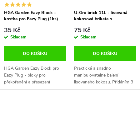
HGA Garden Eazy Block -
U-Gro brick 11L - lisovaná
kostka pro Eazy Plug (1ks)
kokosová briketa s
trichodermou
35 Kč
75 Kč
Skladem
Skladem
DO KOŠÍKU
DO KOŠÍKU
HGA Garden Eazy Block pro
Praktické a snadno
Eazy Plug - bloky pro
manipulovatelné balení
překořenění a přesazení
lisovaného kokosu. Přidáním 3 l
zakořeněných řízků. HGA
vody lze získat 11 l kvalitního
Garden Vám nabízí organické
kokosového substrátu
plugy, složené ze směsy kokos-
obohaceného Trichodermou. U-
zemina. Zajišťují...
Gro Small je...