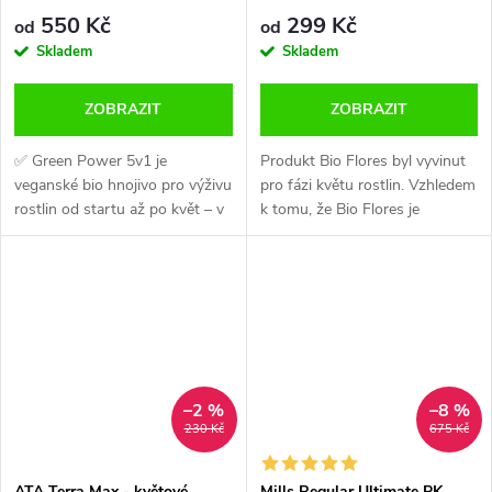
550 Kč
299 Kč
od
od
Skladem
Skladem
ZOBRAZIT
ZOBRAZIT
✅ Green Power 5v1 je
Produkt Bio Flores byl vyvinut
veganské bio hnojivo pro výživu
pro fázi květu rostlin. Vzhledem
rostlin od startu až po květ – v
k tomu, že Bio Flores je
jedné lahvi. 🌿 Dárek: ke
vyroben z rostlinného
každému balení u nás
materiálu, poskytuje mnoho
Phosphor Boost 100 g zdarma
nezbytných minerálů ve
pro podporu květu.
správném poměru....
–2 %
–8 %
230 Kč
675 Kč
ATA Terra Max - květové
Mills Regular Ultimate PK