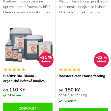
d
Květové hnojivo speciálně
Plagron Terra Bloom je základní
u
upravené pro pěstování v hlíně,
biominerální hnojivo se živinami
které se vyrábí z mořských řas
NPK 2-2-4 (dusík, fosfor a
u
a obsahuje v sobě cca 30
draslík) určené pro květovou
k
výživných látek přímo
fázi rostliny. Květové hnojivo
k
vstřebatelných rostlinou.
Terra Bloom je vhodné...
t
Zlepšuje...
t
ů
ů
–21 %
–22 %
110 Kč
180 Kč
BioBizz Bio-Bloom –
Booster Green House feeding
organické květové hnojivo
110 Kč
180 Kč
od
od
Měrná
od 907,92 Kč / 1 kg
Skladem
cena:
Skladem
ZOBRAZIT