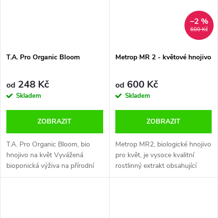
–2 %
600 Kč
T.A. Pro Organic Bloom
Metrop MR 2 - květové hnojivo
248 Kč
600 Kč
od
od
Skladem
Skladem
ZOBRAZIT
ZOBRAZIT
T.A. Pro Organic Bloom, bio
Metrop MR2, biologické hnojivo
hnojivo na květ Vyvážená
pro květ, je vysoce kvalitní
bioponická výživa na přírodní
rostlinný extrakt obsahující
bázi, T.A. Pro Organic Bloom,
všechny makro a mikro složky
pomáhá především s tvorbou
potřebné pro zdravý vývoj
květů. V růstové fázi použijte
květu v jakémkoliv pěstebním...
T.A...