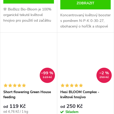
ZOBRAZIT
🌸 BioBizz Bio-Bloom je 100%
organické tekuté květové
Koncentrovaný květový booster
hnojivo pro použití od začátku
s poměrem N-P-K 0-30-27,
květu až do sklizně. Podporuje
obohacený o hořčík a stopové
tvorbu květů, zdravý průběh
prvky pro podporu pevnosti a
kvetení a díky obsahu fosforu,...
plnosti květů. Kompatibilní s
Green House Powder Feeding
a...
–99 %
–2 %
119 Kč
250 Kč
Short flowering Green House
Hesi BLOOM Complex -
feeding
květové hnojivo
119 Kč
250 Kč
od
od
Měrná
od 4,76 Kč / 1 kg
Skladem