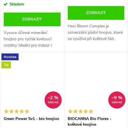
cena:
Skladem
ZOBRAZIT
ZOBRAZIT
Hesi Bloom Complex je
univerzální půdní hnojivo, které
Vysoce účinné minerální
se využívá při květové fázi.
hnojivo pro rychle kvetoucí
Hnojivo je určeno jak
rostliny. Ideální pro indoor i
pěstitelům indoor rostlin, tak i
outdoor pěstování. Jednoduché
Novinka
pěstitelům do skleníků a na
použití a perfektní výsledky.
zahrádky.
Tip
–2 %
–9 %
550 Kč
299 Kč
Green Power 5v1 - bio hnojivo
BIOCANNA Bio Flores -
květové hnojivo