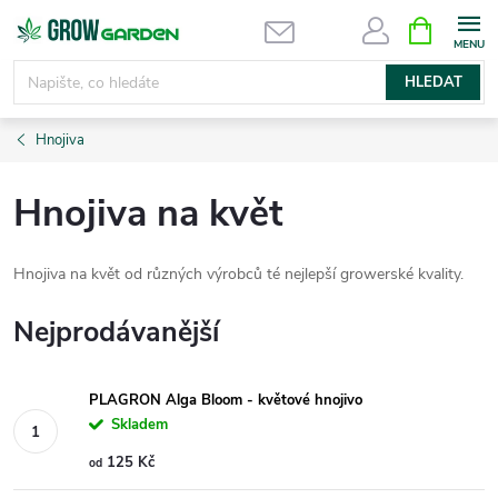
Přejít
NÁKUPNÍ
KOŠÍK
na
obsah
HLEDAT
Hnojiva
Hnojiva na květ
Hnojiva na květ od různých výrobců té nejlepší growerské kvality.
Nejprodávanější
PLAGRON Alga Bloom - květové hnojivo
Skladem
125 Kč
od