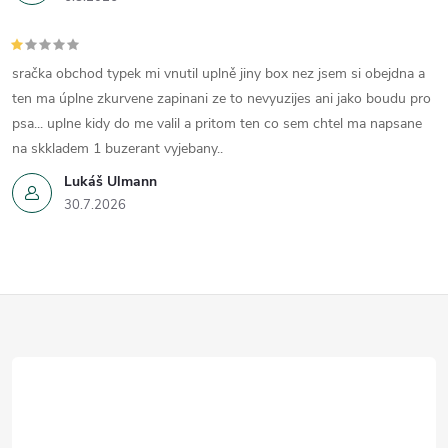
y
v
sračka obchod typek mi vnutil uplně jiny box nez jsem si obejdna a
ten ma úplne zkurvene zapinani ze to nevyuzijes ani jako boudu pro
ý
psa... uplne kidy do me valil a pritom ten co sem chtel ma napsane
p
na skkladem 1 buzerant vyjebany..
Lukáš Ulmann
i
30.7.2026
s
u
Z
á
p