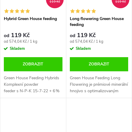
119 Kč
119 Kč
Hybrid Green House feeding
Long flowering Green House
feeding
119 Kč
119 Kč
od
od
Měrná
Měrná
od 574,04 Kč / 1 kg
od 574,04 Kč / 1 kg
cena:
cena:
Skladem
Skladem
ZOBRAZIT
ZOBRAZIT
Green House Feeding Hybrids
Green House Feeding Long
Komplexní powder
Flowering je prémiové minerální
feeder s N‑P‑K 15‑7‑22 + 6 %
hnojivo s optimalizovaným
MgO, navržený pro hybridní
poměrem živin N-P-K 18-12-
odrůdy (8–10 týdnů kvetení).
18 pro rostliny s dlouhou
Podporuje tvorbu terpenů,...
dobou květu (kvěová fáze delší
než 10...