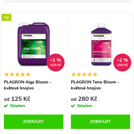
a
Nejlevnější
V
Tip
Nejdražší
z
ý
Abecedně
e
p
n
i
–2 %
–2 %
125 Kč
280 Kč
í
s
p
PLAGRON Alga Bloom -
PLAGRON Terra Bloom -
květové hnojivo
květové hnojivo
p
r
125 Kč
280 Kč
od
od
r
Skladem
Skladem
o
o
ZOBRAZIT
ZOBRAZIT
d