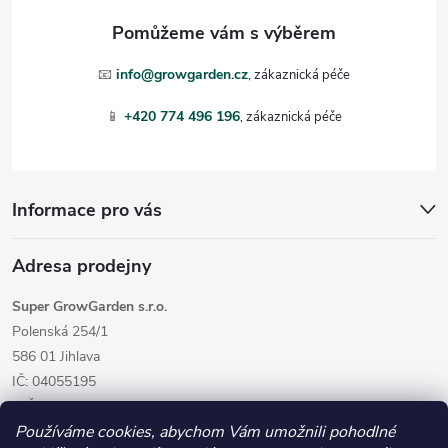
a
t
📧
info@growgarden.cz
í
📱
+420 774 496 196
Informace pro vás
Adresa prodejny
Super GrowGarden s.r.o.
Polenská 254/1
586 01 Jihlava
IČ: 04055195
DIČ: CZ04055195
Používáme cookies, abychom Vám umožnili pohodlné