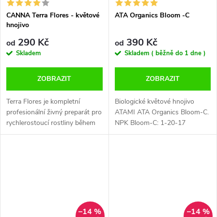
CANNA Terra Flores - květové
ATA Organics Bloom -C
hnojivo
290 Kč
390 Kč
od
od
Skladem
Skladem ( běžně do 1 dne )
ZOBRAZIT
ZOBRAZIT
Terra Flores je kompletní
Biologické květové hnojivo
profesionální živný preparát pro
ATAMI ATA Organics Bloom-C.
rychlerostoucí rostliny během
NPK Bloom-C: 1-20-17
fáze květu, speciálně vyvinutý
Používáním hnojiva ATAMI ATA
pro pěstování v květináčích a
Organics Bloom-C budou mít
zemině. Terra Flores...
vaše rostliny bohaté a masivní...
–14 %
–14 %