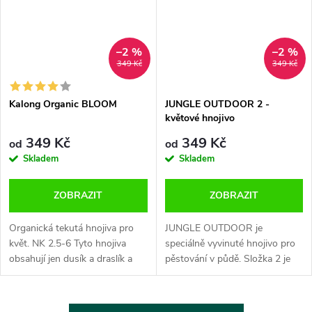
–2 %
–2 %
349 Kč
349 Kč
Kalong Organic BLOOM
JUNGLE OUTDOOR 2 -
květové hnojivo
349 Kč
349 Kč
od
od
Skladem
Skladem
ZOBRAZIT
ZOBRAZIT
Organická tekutá hnojiva pro
JUNGLE OUTDOOR je
květ. NK 2.5-6 Tyto hnojiva
speciálně vyvinuté hnojivo pro
obsahují jen dusík a draslík a
pěstování v půdě. Složka 2 je
nejlepšího výsledku se dosáhne,
určená pro fázi květu. • vysoce
pokud se použijí v kombinaci s
koncentrované komplexní
práškem Guanokalong...
hnojiva pro ideální růst a květ •