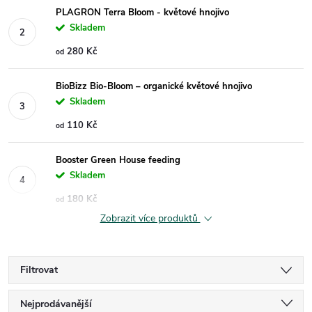
PLAGRON Terra Bloom - květové hnojivo
Skladem
280 Kč
od
BioBizz Bio-Bloom – organické květové hnojivo
Skladem
110 Kč
od
Booster Green House feeding
Skladem
180 Kč
od
Zobrazit více produktů
Filtrovat
Ř
Nejprodávanější