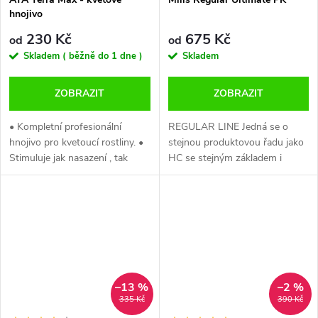
hnojivo
230 Kč
675 Kč
od
od
Skladem ( běžně do 1 dne )
Skladem
ZOBRAZIT
ZOBRAZIT
• Kompletní profesionální
REGULAR LINE Jedná se o
hnojivo pro kvetoucí rostliny. •
stejnou produktovou řadu jako
Stimuluje jak nasazení , tak
HC se stejným základem i
optimální vývoj květu • Lehce
doplňky. Jediný rozdíl je v
rozpustné a rychle působící
koncentraci hnojiva a tedy v
Použití : 1 až 5 ml / 1L...
jeho dávkování Posuňte své...
–13 %
–2 %
335 Kč
390 Kč