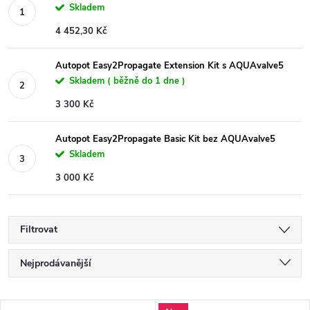
Skladem
4 452,30 Kč
Autopot Easy2Propagate Extension Kit s AQUAvalve5
Skladem ( běžně do 1 dne )
3 300 Kč
Autopot Easy2Propagate Basic Kit bez AQUAvalve5
Skladem
3 000 Kč
Filtrovat
Ř
Nejprodávanější
a
Nejlevnější