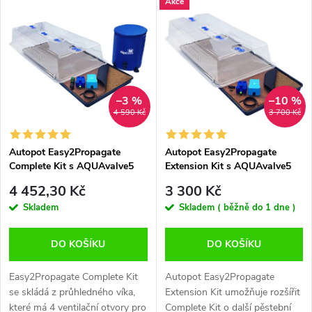
V
Akce
Nejdražší
z
ý
Abecedně
e
p
n
i
–3 %
–10 %
4 590 Kč
3 700 Kč
í
s
p
Autopot Easy2Propagate
Autopot Easy2Propagate
Complete Kit s AQUAvalve5
Extension Kit s AQUAvalve5
p
r
4 452,30 Kč
3 300 Kč
r
Skladem
Skladem ( běžně do 1 dne )
o
o
DO KOŠÍKU
DO KOŠÍKU
d
d
Easy2Propagate Complete Kit
Autopot Easy2Propagate
u
se skládá z průhledného víka,
Extension Kit umožňuje rozšířit
které má 4 ventilační otvory pro
Complete Kit o další pěstební