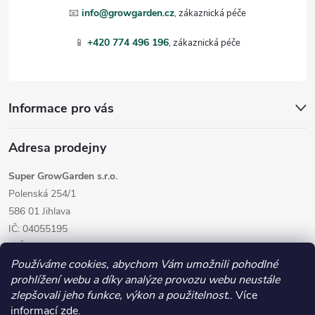
t
📧
info@growgarden.cz
í
📱
+420 774 496 196
Informace pro vás
Adresa prodejny
Super GrowGarden s.r.o.
Polenská 254/1
586 01 Jihlava
IČ: 04055195
DIČ: CZ04055195
Používáme cookies, abychom Vám umožnili pohodlné
prohlížení webu a díky analýze provozu webu neustále
zlepšovali jeho funkce, výkon a použitelnost.
. Více
informací
zde
.