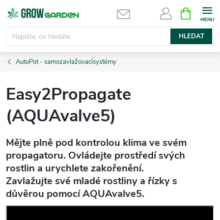
Přejít
NÁKUPNÍ
KOŠÍK
na
obsah
HLEDAT
AutoPot - samozavlažovacísystémy
Easy2Propagate
(AQUAvalve5)
Mějte plně pod kontrolou klima ve svém
propagatoru. Ovládejte prostředí svých
rostlin a urychlete zakořenění.
Zavlažujte své mladé rostliny a řízky s
důvěrou pomocí AQUAvalve5.