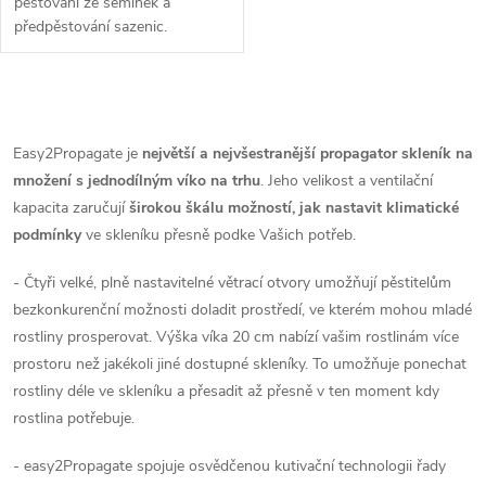
pěstování ze semínek a
předpěstování sazenic.
Easy2Propagate Basic Kit se
skládá z průhledného víka, které
má 4 ventilační otvory, černé
O
podmisky, kokosová...
v
Easy2Propagate je
největší a nejvšestranější propagator skleník na
množení s jednodílným víko na trhu
. Jeho velikost a ventilační
l
kapacita zaručují
širokou škálu možností, jak nastavit klimatické
á
podmínky
ve skleníku přesně podke Vašich potřeb.
d
- Čtyři velké, plně nastavitelné větrací otvory umožňují pěstitelům
bezkonkurenční možnosti doladit prostředí, ve kterém mohou mladé
a
rostliny prosperovat. Výška víka 20 cm nabízí vašim rostlinám více
prostoru než jakékoli jiné dostupné skleníky. To umožňuje ponechat
c
rostliny déle ve skleníku a přesadit až přesně v ten moment kdy
í
rostlina potřebuje.
p
- easy2Propagate spojuje osvědčenou kutivační technologii řady