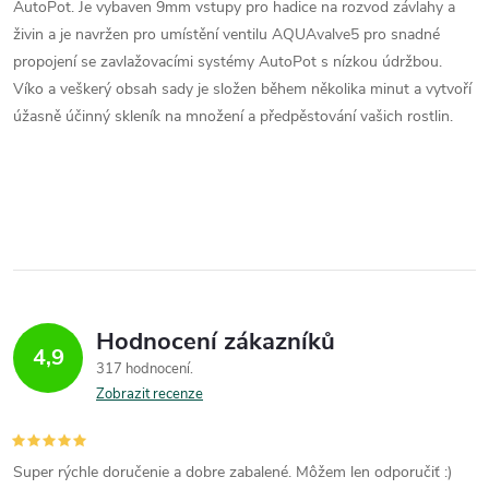
AutoPot. Je vybaven 9mm vstupy pro hadice na rozvod závlahy a
r
živin a je navržen pro umístění ventilu AQUAvalve5 pro snadné
v
propojení se zavlažovacími systémy AutoPot s nízkou údržbou.
Víko a veškerý obsah sady je složen během několika minut a vytvoří
k
úžasně účinný skleník na množení a předpěstování vašich rostlin.
y
v
ý
p
i
Hodnocení zákazníků
4,9
s
317 hodnocení
Zobrazit recenze
u
Super rýchle doručenie a dobre zabalené. Môžem len odporučiť :)