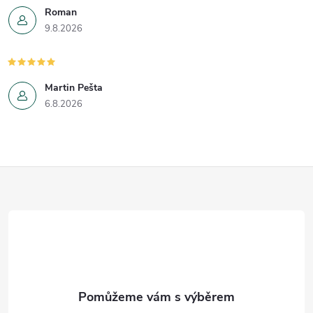
Roman
9.8.2026
Martin Pešta
6.8.2026
Z
á
p
a