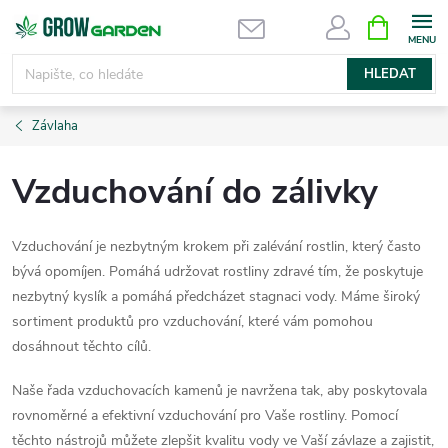
Přejít
NÁKUPNÍ
KOŠÍK
na
obsah
HLEDAT
Závlaha
Vzduchování do zálivky
Vzduchování je nezbytným krokem při zalévání rostlin, který často
bývá opomíjen. Pomáhá udržovat rostliny zdravé tím, že poskytuje
nezbytný kyslík a pomáhá předcházet stagnaci vody. Máme široký
sortiment produktů pro vzduchování, které vám pomohou
dosáhnout těchto cílů.
Naše řada vzduchovacích kamenů je navržena tak, aby poskytovala
rovnoměrné a efektivní vzduchování pro Vaše rostliny. Pomocí
těchto nástrojů můžete zlepšit kvalitu vody ve Vaší závlaze a zajistit,