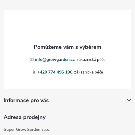
á
p
a
t
📧
info@growgarden.cz
í
📱
+420 774 496 196
Informace pro vás
Adresa prodejny
Super GrowGarden s.r.o.