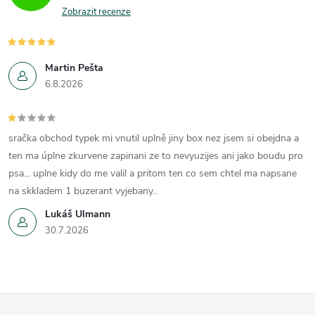
p
n
Zobrazit recenze
r
í
v
Martin Pešta
k
6.8.2026
y
v
sračka obchod typek mi vnutil uplně jiny box nez jsem si obejdna a
ten ma úplne zkurvene zapinani ze to nevyuzijes ani jako boudu pro
ý
psa... uplne kidy do me valil a pritom ten co sem chtel ma napsane
p
na skkladem 1 buzerant vyjebany..
Lukáš Ulmann
i
30.7.2026
s
u
Z