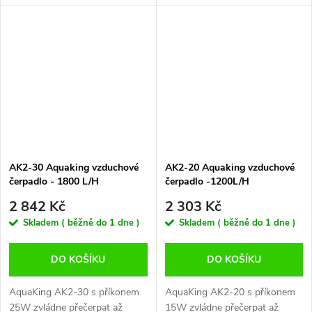
roztoků v nádrži. Sortiment
Pumpy Boyu jsou super tiché a
vzduchových čerpadel s
mají velice nízkou spotřebu.
nastavitelným výkonem nabízí
Napětí: 110/230V 50/60Hz
maximální flexibilitu...
Příkon: 2,8W...
AK2-30 Aquaking vzduchové
AK2-20 Aquaking vzduchové
čerpadlo - 1800 L/H
čerpadlo -1200L/H
2 842 Kč
2 303 Kč
Skladem ( běžně do 1 dne )
Skladem ( běžně do 1 dne )
DO KOŠÍKU
DO KOŠÍKU
AquaKing AK2-30 s příkonem
AquaKing AK2-20 s příkonem
25W zvládne přečerpat až
15W zvládne přečerpat až