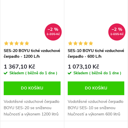
–2 %
–2 %
1 395 Kč
1 095 Kč
SES-20 BOYU tiché vzduchové
SES-10 BOYU tiché vzduchové
čerpadlo - 1200 L/h
čerpadlo - 600 L/h
1 367,10 Kč
1 073,10 Kč
Skladem ( běžně do 1 dne )
Skladem ( běžně do 1 dne )
DO KOŠÍKU
DO KOŠÍKU
Vodotěsné vzduchové čerpadlo
Vodotěsné vzduchové čerpadlo
BOYU SES-20 se sníženou
BOYU SES-10 se sníženou
hlučností a výkonem 1200 litrů
hlučností a výkonem 600 litrů
za hodinu. Příkon 15W tlak
za hodinu. Příkon 10W tlak
0.02 MPa rozměry
0.02 MPa rozměry