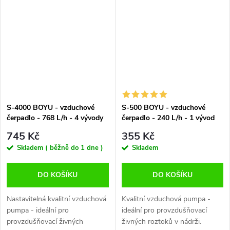
224x139x144 mm Výstup - 1x
187x107x114 mm.
8mm + rozbočka 6x4mm.
S-4000 BOYU - vzduchové
S-500 BOYU - vzduchové
čerpadlo - 768 L/h - 4 vývody
čerpadlo - 240 L/h - 1 vývod
745 Kč
355 Kč
Skladem ( běžně do 1 dne )
Skladem
DO KOŠÍKU
DO KOŠÍKU
Nastavitelná kvalitní vzduchová
Kvalitní vzduchová pumpa -
pumpa - ideální pro
ideální pro provzdušňovací
provzdušňovací živných
živných roztoků v nádrži.