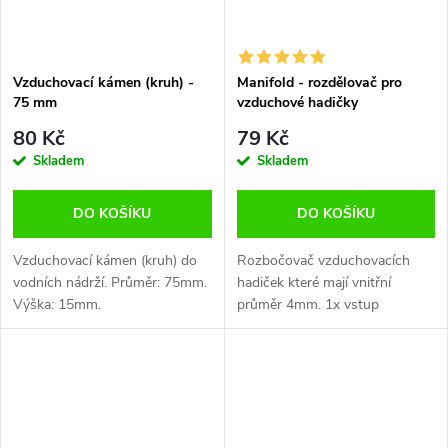
Vzduchovací kámen (kruh) -
Manifold - rozdělovač pro
75 mm
vzduchové hadičky
80 Kč
79 Kč
Skladem
Skladem
DO KOŠÍKU
DO KOŠÍKU
Vzduchovací kámen (kruh) do
Rozbočovač vzduchovacích
vodních nádrží. Průměr: 75mm.
hadiček které mají vnitřní
Výška: 15mm.
průměr 4mm. 1x vstup
vzduchu do rozdělovače
(Manifold) a 10x výstup
vzduchu z rozdělovače.