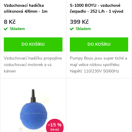
s
p
Vzduchovací hadička
S-1000 BOYU - vzduchové
silikonová 4/6mm - 1m
čerpadlo - 252 L/h - 1 vývod
p
r
8 Kč
399 Kč
r
Skladem
Skladem
o
o
DO KOŠÍKU
DO KOŠÍKU
d
d
Vzduchovací hadičku propojíme
Pumpy Boyu jsou super tiché a
u
vzduchovací motorek a vz.
mají velice nízkou spotřebu.
kámen
Napětí: 110/230V 50/60Hz
u
Příkon: 3W Výkon: 252l/min
k
Výstup: 1x 4mm
k
t
t
ů
ů
–15 %
59 Kč