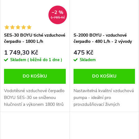
–2 %
1 785 Kč
SES-30 BOYU tiché vzduchové
S-2000 BOYU - vzduchové
čerpadlo - 1800 L/h
čerpadlo - 480 L/h - 2 vývody
1 749,30 Kč
475 Kč
Skladem ( běžně do 1 dne )
Skladem
DO KOŠÍKU
DO KOŠÍKU
Vodotěsné vzduchové čerpadlo
Nastavitelná kvalitní vzduchová
BOYU SES-30 se sníženou
pumpa - ideální pro
hlučností a výkonem 1800 litrů
provzdušňovací živných
za hodinu. Příkon 25W tlak
roztoků v nádrži. Pumpy Hailea.
0.025 MPa rozměry
Sortiment vzduchových
275x167x176 mm Výstup - 1x
čerpadel s nastavitelným
(13mm)
výkonem nabízí...