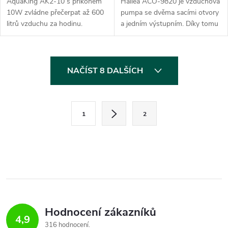
AquaKing AK2-10 s příkonem
Hailea ACO-9820 je vzduchová
10W zvládne přečerpat až 600
pumpa se dvěma sacími otvory
litrů vzduchu za hodinu.
a jedním výstupním. Díky tomu
Spolehlivé vzduchové čerpadlo
je dosaženo velkého průtoku
pro zemědělské, průmyslové
vzduchu pod vyšším tlakem.
nebo lékařské provozy.
Má dvojitý tlumící systém hluku
O
i...
NAČÍST 8 DALŠÍCH
v
l
S
1
2
t
á
r
d
á
a
n
k
c
o
í
v
Hodnocení zákazníků
4,9
á
316 hodnocení