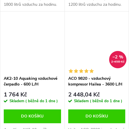
1800 litrů vzduchu za hodinu.
1200 litrů vzduchu za hodinu.
Spolehlivé vzduchové čerpadlo
Spolehlivé vzduchové čerpadlo
pro zemědělské, průmyslové
pro zemědělské, průmyslové
nebo lékařské provozy.
nebo lékařské provozy.
Specifikace:...
–2 %
2 498 Kč
AK2-10 Aquaking vzduchové
ACO 9820 - vzduchový
čerpadlo - 600 L/H
kompresor Hailea - 3600 L/H
1 764 Kč
2 448,04 Kč
Skladem ( běžně do 1 dne )
Skladem ( běžně do 1 dne )
DO KOŠÍKU
DO KOŠÍKU