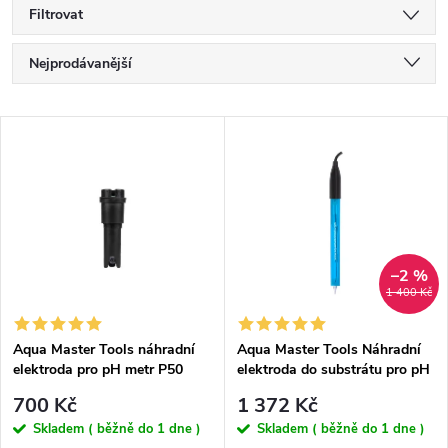
Filtrovat
Ř
Nejprodávanější
a
Nejlevnější
V
Nejdražší
z
ý
Abecedně
e
p
n
i
–2 %
1 400 Kč
í
s
p
Aqua Master Tools náhradní
Aqua Master Tools Náhradní
elektroda pro pH metr P50
elektroda do substrátu pro pH
p
PRO
metr S300 PRO2
r
700 Kč
1 372 Kč
r
Skladem ( běžně do 1 dne )
Skladem ( běžně do 1 dne )