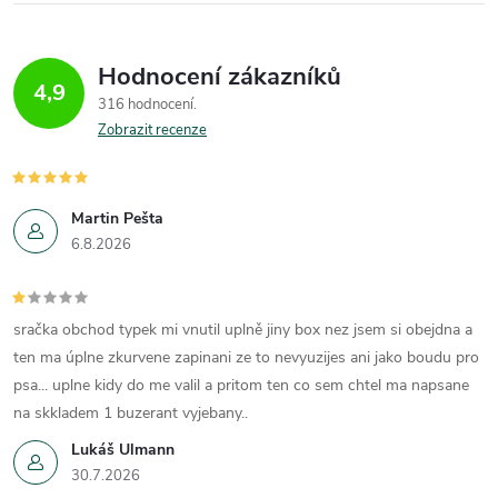
á
Hodnocení zákazníků
d
4,9
316 hodnocení
a
Zobrazit recenze
c
í
Martin Pešta
6.8.2026
p
r
sračka obchod typek mi vnutil uplně jiny box nez jsem si obejdna a
v
ten ma úplne zkurvene zapinani ze to nevyuzijes ani jako boudu pro
k
psa... uplne kidy do me valil a pritom ten co sem chtel ma napsane
na skkladem 1 buzerant vyjebany..
y
Lukáš Ulmann
v
30.7.2026