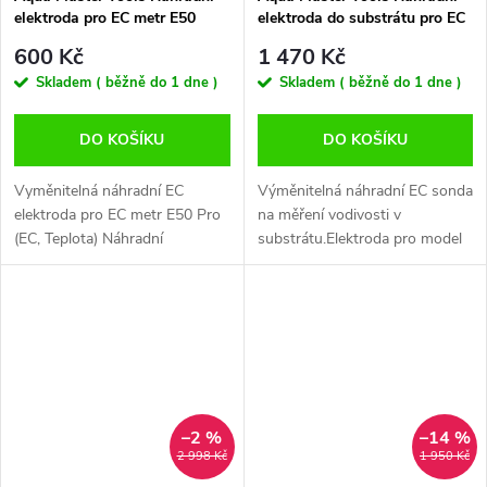
elektroda pro EC metr E50
elektroda do substrátu pro EC
PRO
metr E300 PRO
600 Kč
1 470 Kč
Skladem ( běžně do 1 dne )
Skladem ( běžně do 1 dne )
DO KOŠÍKU
DO KOŠÍKU
Vyměnitelná náhradní EC
Výměnitelná náhradní EC sonda
elektroda pro EC metr E50 Pro
na měření vodivosti v
(EC, Teplota) Náhradní
substrátu.Elektroda pro model
vyměnitelná EC sonda E50 Pro
E300 Pro (EC and Teplota) -
- k měření hodnot EC a
Náhradní elektroda od
TeplotyTato EC elektroda je
holandského výrobce
určena pro model...
prvotřídních měřících...
–2 %
–14 %
2 998 Kč
1 950 Kč