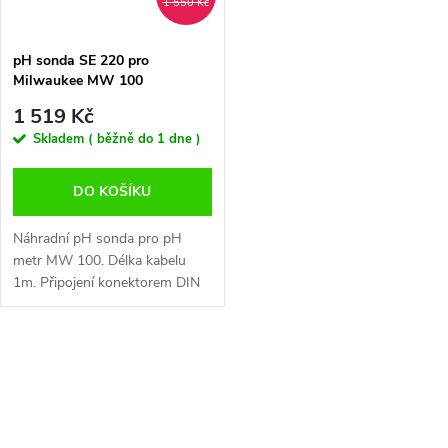
1 550 Kč
pH sonda SE 220 pro
Milwaukee MW 100
1 519 Kč
Skladem ( běžně do 1 dne )
DO KOŠÍKU
Náhradní pH sonda pro pH
metr MW 100. Délka kabelu
1m. Připojení konektorem DIN
O
v
l