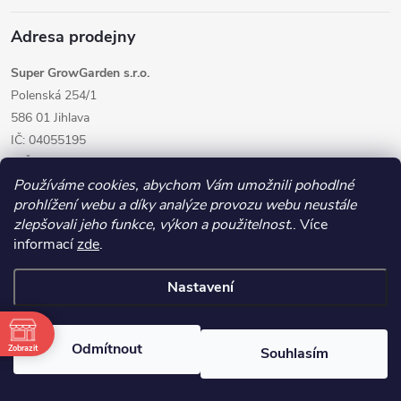
Adresa prodejny
Super GrowGarden s.r.o.
Polenská 254/1
586 01 Jihlava
IČ: 04055195
DIČ: CZ04055195
Používáme cookies, abychom Vám umožnili pohodlné
prohlížení webu a díky analýze provozu webu neustále
zlepšovali jeho funkce, výkon a použitelnost.
. Více
informací
zde
.
Nastavení
Copyright 2026
GrowGarden.cz
. Všechna práva vyhrazena.
Odmítnout
Zobrazit
Souhlasím
Vytvořil Shoptet