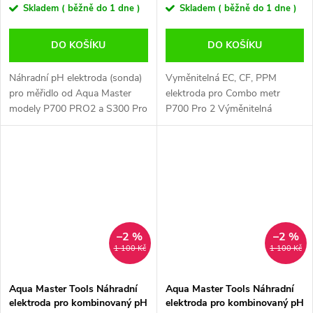
Skladem ( běžně do 1 dne )
Skladem ( běžně do 1 dne )
DO KOŠÍKU
DO KOŠÍKU
Náhradní pH elektroda (sonda)
Vyměnitelná EC, CF, PPM
pro měřidlo od Aqua Master
elektroda pro Combo metr
modely P700 PRO2 a S300 Pro
P700 Pro 2 Výměnitelná
2 Výměnná pH elektroda
náhradní EC sonda pro
od holandské společnosti Aqua
kombinovaný měřič P700 Pro 2
Master Tools. Snadno se...
(pH, EC, CF, PPM, Teplota) od
holandské...
–2 %
–2 %
1 100 Kč
1 100 Kč
Aqua Master Tools Náhradní
Aqua Master Tools Náhradní
elektroda pro kombinovaný pH
elektroda pro kombinovaný pH