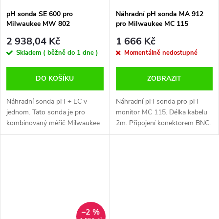
pH sonda SE 600 pro
Náhradní pH sonda MA 912
Milwaukee MW 802
pro Milwaukee MC 115
2 938,04 Kč
1 666 Kč
Skladem ( běžně do 1 dne )
Momentálně nedostupné
DO KOŠÍKU
ZOBRAZIT
Náhradní sonda pH + EC v
Náhradní pH sonda pro pH
jednom. Tato sonda je pro
monitor MC 115. Délka kabelu
kombinovaný měřič Milwaukee
2m. Připojení konektorem BNC.
MW 802. Délka kabelu 1m.
Připojení k přístroji konektorem
DIN.
–2 %