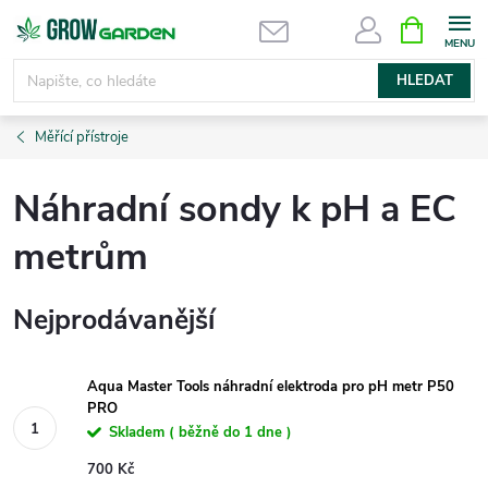
Přejít
NÁKUPNÍ
KOŠÍK
na
obsah
HLEDAT
Měřící přístroje
Náhradní sondy k pH a EC
metrům
Nejprodávanější
Aqua Master Tools náhradní elektroda pro pH metr P50
PRO
Skladem ( běžně do 1 dne )
700 Kč