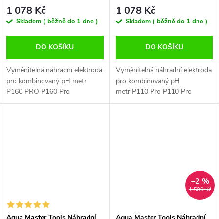
metr P160 PRO
metr P110 PRO
1 078 Kč
1 078 Kč
Skladem ( běžně do 1 dne )
Skladem ( běžně do 1 dne )
DO KOŠÍKU
DO KOŠÍKU
Vyměnitelná náhradní elektroda
Vyměnitelná náhradní elektroda
pro kombinovaný pH metr
pro kombinovaný pH
P160 PRO P160 Pro
metr P110 Pro P110 Pro
vyměnitelná sonda (pH, EC,
vyměnitelná sonda (pH, EC a
TDS, PPM, Teplota) Tato
Teplota) Vyměnitelná náhradní
vyměnitelná pH, EC, PPM, TDS
pH, EC a teplotní elektroda je
a teplotní...
vhodná...
–2 %
1 500 Kč
Aqua Master Tools Náhradní
Aqua Master Tools Náhradní