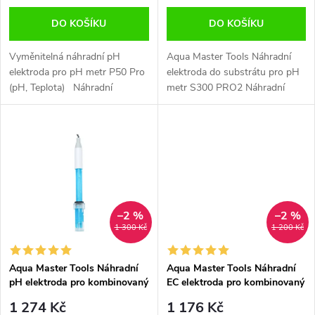
o
o
DO KOŠÍKU
DO KOŠÍKU
d
d
Vyměnitelná náhradní pH
Aqua Master Tools Náhradní
u
elektroda pro pH metr P50 Pro
elektroda do substrátu pro pH
(pH, Teplota) Náhradní
metr S300 PRO2 Náhradní
u
vyměnitelná sonda P50 Pro - k
sonda k měření pH v půdních
k
měření hodnot pH a
substrátech (pH a Teplota) -
k
TeplotyTato elektroda je určena
BNC konektor Postupem času
t
pro model Aqua...
a...
t
ů
ů
–2 %
–2 %
1 300 Kč
1 200 Kč
Aqua Master Tools Náhradní
Aqua Master Tools Náhradní
pH elektroda pro kombinovaný
EC elektroda pro kombinovaný
pH metr P700 PRO2
pH metr P700 PRO2
1 274 Kč
1 176 Kč