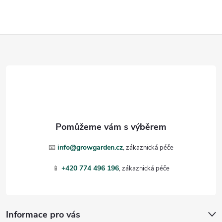
ý
p
Z
i
á
s
p
u
a
t
📧
info@growgarden.cz
í
📱
+420 774 496 196
Informace pro vás