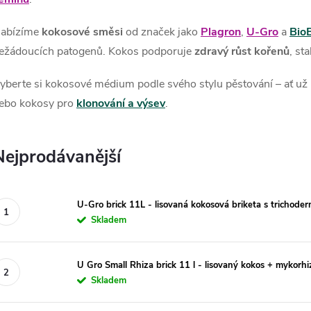
abízíme
kokosové směsi
od značek jako
Plagron
,
U‑Gro
a
Bio
ežádoucích patogenů. Kokos podporuje
zdravý růst kořenů
, st
yberte si kokosové médium podle svého stylu pěstování – ať už 
ebo kokosy pro
klonování a výsev
.
Nejprodávanější
U-Gro brick 11L - lisovaná kokosová briketa s trichode
Skladem
U Gro Small Rhiza brick 11 l - lisovaný kokos + mykorhi
Skladem