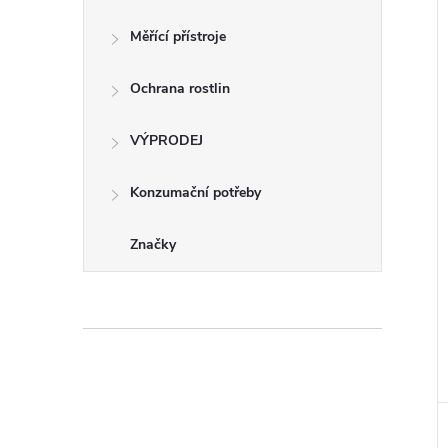
Měřící přístroje
í
i
Ochrana rostlin
VÝPRODEJ
Konzumační potřeby
Značky