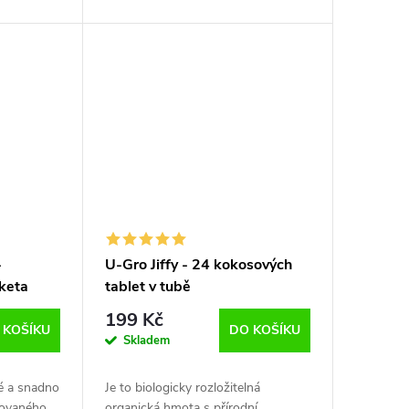
ě vyčištěný
čistý a přírodní produkt. Tento
urou a
substrát splňuje nejpřísnější normy
kvality,...
-
U-Gro Jiffy - 24 kokosových
iketa
tablet v tubě
199 Kč
 KOŠÍKU
DO KOŠÍKU
Skladem
ké a snadno
Je to biologicky rozložitelná
isovaného
organická hmota s přírodní