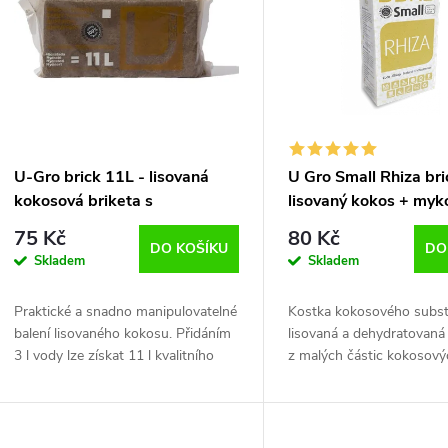
n
p
p
s
r
p
U-Gro brick 11L - lisovaná
U Gro Small Rhiza bric
o
kokosová briketa s
lisovaný kokos + myk
r
trichodermou
75 Kč
80 Kč
d
DO KOŠÍKU
DO
Skladem
Skladem
o
u
Praktické a snadno manipulovatelné
Kostka kokosového subst
d
balení lisovaného kokosu. Přidáním
lisovaná a dehydratovaná
k
3 l vody lze získat 11 l kvalitního
z malých částic kokosový
u
kokosového substrátu
s nízkým procentem kok
t
obohaceného Trichodermou. U-Gro
vláken. Obohacená o
k
Small je...
Endomykorhizu, která...