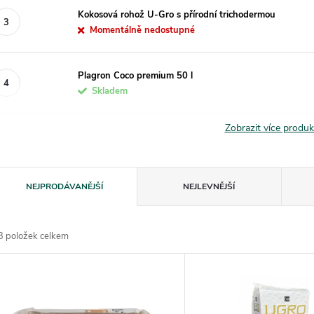
Kokosová rohož U-Gro s přírodní trichodermou
Momentálně nedostupné
Plagron Coco premium 50 l
Skladem
Zobrazit více produ
Ř
NEJPRODÁVANĚJŠÍ
NEJLEVNĚJŠÍ
a
3
položek celkem
z
V
e
ý