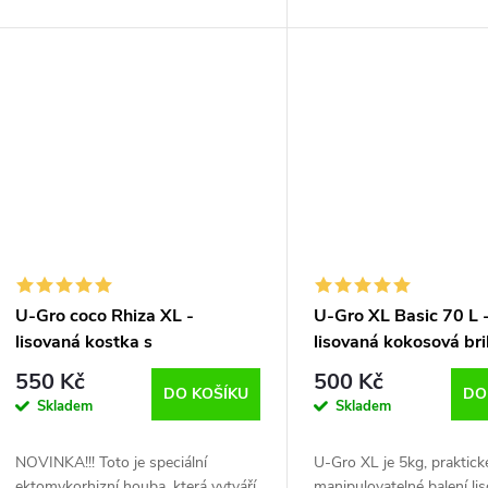
s obsahem organických minerálů.
50l je pufrovaný, důkladn
Kokosová vlákna obsahují velké
substrát s dobrou strukt
množství...
vysokou...
U-Gro coco Rhiza XL -
U-Gro XL Basic 70 L 
lisovaná kostka s
lisovaná kokosová br
trichodermou - 70 L
550 Kč
500 Kč
DO KOŠÍKU
DO
Skladem
Skladem
NOVINKA!!! Toto je speciální
U-Gro XL je 5kg, praktic
ektomykorhizní houba, která vytváří
manipulovatelné balení l