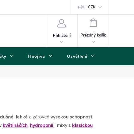
s
CZK
NÁKUPNÍ
KOŠÍK
Prázdný košík
Přihlášení
áty
Hnojiva
Osvětlení
Grow Boxy 
zdušné
,
lehké
a zároveň
vysokou schopnost
 v
květináčích
,
hydroponii
i
mixy s
klasickou