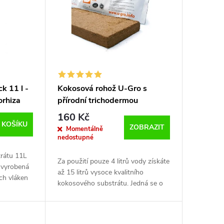
k 11 l -
Kokosová rohož U-Gro s
orhiza
přírodní trichodermou
160 Kč
 KOŠÍKU
ZOBRAZIT
Momentálně
nedostupné
rátu 11L
Za použití pouze 4 litrů vody získáte
 vyrobená
až 15 litrů vysoce kvalitního
ch vláken
kokosového substrátu. Jedná se o
osových
vysoce kvalitní lisovaný a
dehydrovaný Coco substrát. Skládá
se ze 40%...