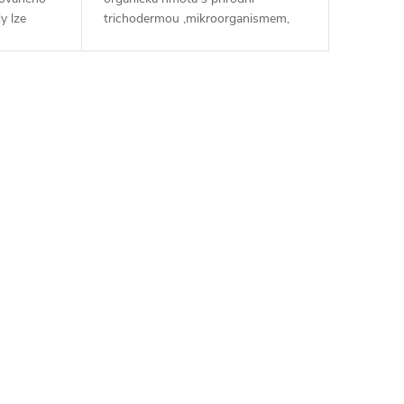
y lze
trichodermou ,mikroorganismem,
kosového
který bojuje s kořenovou hnilobou a
stimuluje růst Vašich rostlin. * Jedná
se o ideální a...