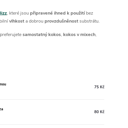
Bizz
, které jsou
připravené ihned k použití
bez
abilní
vlhkost
a dobrou
provzdušněnost
substrátu.
preferujete
samostatný kokos
,
kokos v mixech
,
rmou
75 Kč
za
80 Kč