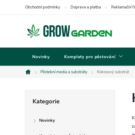
Přejít
Obchodní podmínky
Doprava a platba
Reklamační ř
na
obsah
Novinky
Komplety pro pěstování
Pěstební media a substráty
Kokosový substrát
Domů
P
Přeskočit
Kategorie
kategorie
o
K
Novinky
s
z
z