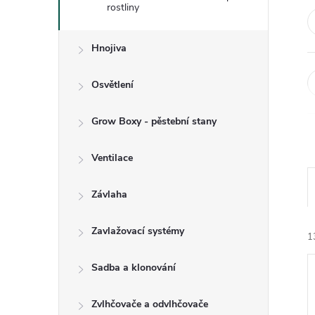
e
rostliny
l
Hnojiva
Osvětlení
Grow Boxy - pěstební stany
Ventilace
Závlaha
Zavlažovací systémy
1
Sadba a klonování
Zvlhčovače a odvlhčovače