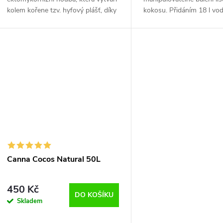
kolem kořene tzv. hyfový plášť, díky
kokosu. Přidáním 18 l vod
němuž se zvyšuje savá plocha
získat 70 l kvalitního ko
soustavy kořenového systému.
substrátu obohaceného
Zalitím pouze 18...
Trichodermou. U-Gro...
Canna Cocos Natural 50L
450 Kč
DO KOŠÍKU
Skladem