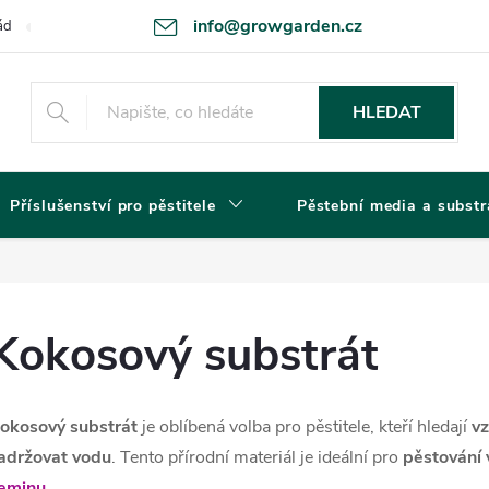
info@growgarden.cz
ád
Odstoupení od smlouvy
Zásady ochrany osobních údajů a cookie
HLEDAT
Příslušenství pro pěstitele
Pěstební media a substr
Kokosový substrát
okosový substrát
je oblíbená volba pro pěstitele, kteří hledají
v
adržovat vodu
. Tento přírodní materiál je ideální pro
pěstování
eminu
.