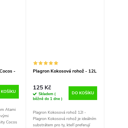
..
ze Srí Lanky....
Cocos -
Plagron Kokosová rohož - 12L
125 Kč
 KOŠÍKU
DO KOŠÍKU
Skladem (
běžně do 1 dne )
ium Atami
Plagron Kokosová rohož 12l -
ovými
Plagron Kokosová rohož je ideálním
sity Cocos
substrátem pro ty, kteří preferují