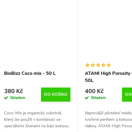
proti škodlivým plísním.
(11 l) nabobtná briketa na.
BioBizz Coco mix - 50 L
ATAMI High Porosity 
50L
380 Kč
400 Kč
DO KOŠÍKU
DO
Skladem
Skladem
Coco-Mix je organický substrát,
Nejnovější pěstební méd
který lze použít v kombinaci se
tvořené perlitem a kokos
speciálními živinami na bázi kokosu
vlákny. ATAMI High Poro