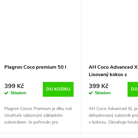
ů
t
ů
Plagron Coco premium 50 l
AH Coco Advanced X
Lisovaný kokos s
trichodermou
399 Kč
399 Kč
DO KOŠÍKU
DO
Skladem
Skladem
Plagron Cocos Premium je díky své
AH Coco Advanced XL je
struktuře výborným základním
dehydrovaný substrát pro
substrátem. Je pufrován pro
v kokosu. Obsahuje houb
dosažení stabilní hodnoty pH.
Trichoderma, která účinn
Obsahuje Trichodermu k ochraně
proti plísním. Po smíchán