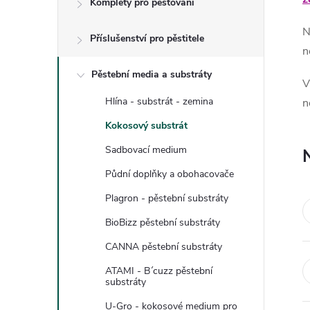
Komplety pro pěstování
t
N
Příslušenství pro pěstitele
r
n
a
Pěstební media a substráty
V
Hlína - substrát - zemina
n
n
Kokosový substrát
n
Sadbovací medium
Půdní doplňky a obohacovače
í
Plagron - pěstební substráty
p
BioBizz pěstební substráty
CANNA pěstební substráty
a
ATAMI - B´cuzz pěstební
n
substráty
U-Gro - kokosové medium pro