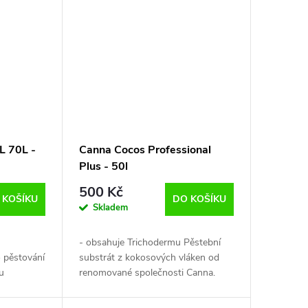
L 70L -
Canna Cocos Professional
Plus - 50l
500 Kč
 KOŠÍKU
DO KOŠÍKU
Skladem
- obsahuje Trichodermu Pěstební
 pěstování
substrát z kokosových vláken od
u
renomované společnosti Canna.
ě působí
Kokosová vlákna jsou pečlivě
í s vodou
vybírána a kontrolována a dováží se