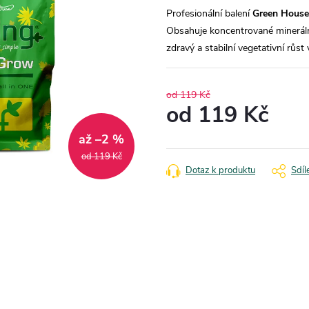
Profesionální balení
Green Hous
Obsahuje koncentrované mineráln
zdravý a stabilní vegetativní růst
od 119 Kč
od
119 Kč
Měrná
až –2 %
cena:
od 119 Kč
Dotaz k produktu
Sdíl