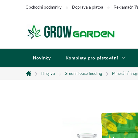
Přejít
Obchodní podmínky
Doprava a platba
Reklamační ř
na
obsah
Novinky
Komplety pro pěstování
Hnojiva
Green House feeding
Minerální hnoj
Domů