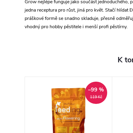
Grow nejlépe funguje jako součást jednoduchého, p
jedna receptura pro růst, jiná pro květ. Stačí hlídat E
práškové formě se snadno skladuje, přesně odměřuje
vhodný pro hobby pěstitele i menší profi pěstírny.
K to
–56 %
–99 %
575 Kč
119 Kč