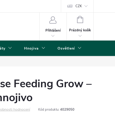
s
CZK
NÁKUPNÍ
KOŠÍK
Prázdný košík
Přihlášení
áty
Hnojiva
Osvětlení
Grow Boxy 
se Feeding Grow –
hnojivo
obnosti hodnocení
Kód produktu:
4029050