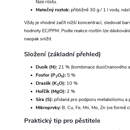
fáze růstu.
Matečný roztok:
přibližně 30 g / 1 l vody, nás
Vždy je vhodné začít nižší koncentrací, sledovat barv
hodnoty EC/PPM. Podle reakce rostlin lze dávkován
naopak snížit.
Složení (základní přehled)
Dusík (N):
21 % (kombinace dusičnanového a
Fosfor (P
O
):
5 %
2
5
Draslík (K
O):
10 %
2
Hořčík (MgO):
2 %
Síra (S):
přidaná pro podporu metabolismu a p
Mikroprvky:
B, Cu, Fe, Mn, Mo, Zn (ve formě c
Praktický tip pro pěstitele