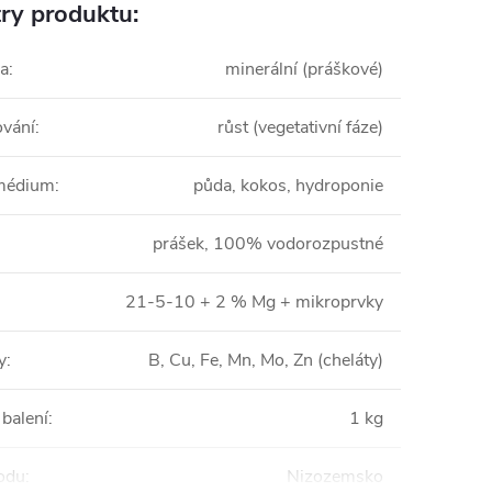
ry produktu:
va
:
minerální (práškové)
ování
:
růst (vegetativní fáze)
 médium
:
půda, kokos, hydroponie
prášek, 100% vodorozpustné
21-5-10 + 2 % Mg + mikroprvky
y
:
B, Cu, Fe, Mn, Mo, Zn (cheláty)
balení
:
1 kg
odu
:
Nizozemsko