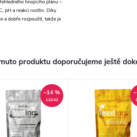
řehledného hnojicího plánu –
C, pH a reakci rostlin. Díky
 a dobře rozpouští, takže je
muto produktu doporučujeme ještě dok
–14 %
–
119 Kč