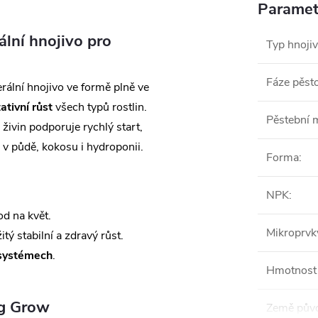
Paramet
lní hnojivo pro
Typ hnoji
Fáze pěst
ální hnojivo ve formě plně ve
ativní růst
všech typů rostlin.
Pěstební
vin podporuje rychlý start,
 v půdě, kokosu i hydroponii.
Forma
:
NPK
:
d na květ.
Mikroprvk
tý stabilní a zdravý růst.
 systémech
.
Hmotnost 
ng Grow
Země pův