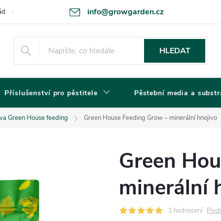
info@growgarden.cz
ád
Odstoupení od smlouvy
Zásady ochrany osobních údajů a cookie
HLEDAT
Příslušenství pro pěstitele
Pěstební media a substr
iva Green House feeding
Green House Feeding Grow – minerální hnojivo
Green Hou
minerální 
Podr
1 hodnocení