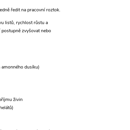
ledně ředit na pracovní roztok.
u listů, rychlost růstu a
í postupně zvyšovat nebo
 amonného dusíku)
říjmu živin
helátů)