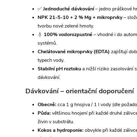
✅
Jednoduché dávkování
– jedno práškové hn
NPK 21-5-10 + 2 % Mg + mikroprvky
– slož
tvorbu nové zelené hmoty.
💧
100% vodorozpustné
– vhodné i do automa
systémů.
Chelátované mikroprvky (EDTA)
zajišťují do
typech vody.
Stabilní pH roztoku
a nižší riziko zasolování
dávkování.
Dávkování – orientační doporučení
Obecně:
cca 1 g hnojiva / 1 l vody (dle požado
Půda:
většinou hnojení při každé druhé zálivce
živin v substrátu.
Kokos a hydroponie:
obvykle při každé zálivce