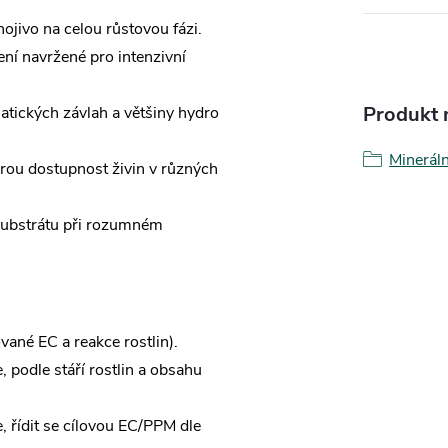
ojivo na celou růstovou fázi.
ení navržené pro intenzivní
Produkt n
tických závlah a většiny hydro
Minerál
brou dostupnost živin v různých
 substrátu při rozumném
vané EC a reakce rostlin).
, podle stáří rostlin a obsahu
, řídit se cílovou EC/PPM dle