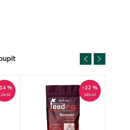
oupit
14 %
–22 %
119 Kč
180 Kč