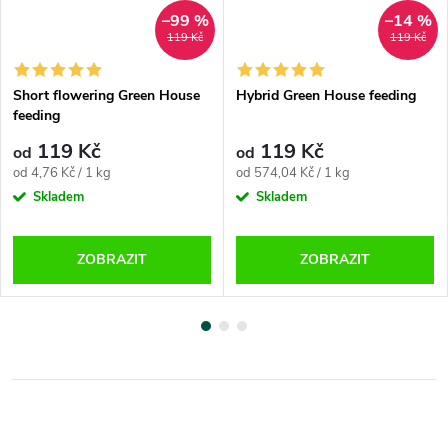
–99 %
–14 %
119 Kč
119 Kč
Short flowering Green House
Hybrid Green House feeding
feeding
119 Kč
119 Kč
od
od
Měrná
Měrná
od 4,76 Kč / 1 kg
od 574,04 Kč / 1 kg
cena:
cena:
Skladem
Skladem
ZOBRAZIT
ZOBRAZIT