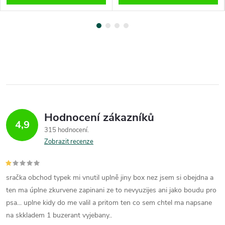
Hodnocení zákazníků
4,9
315 hodnocení
Zobrazit recenze
sračka obchod typek mi vnutil uplně jiny box nez jsem si obejdna a
ten ma úplne zkurvene zapinani ze to nevyuzijes ani jako boudu pro
psa... uplne kidy do me valil a pritom ten co sem chtel ma napsane
na skkladem 1 buzerant vyjebany..