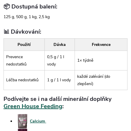
📦 Dostupná balení:
125 g, 500 g, 1 kg, 2,5 kg
📊 Dávkování:
Použití
Dávka
Frekvence
Prevence
0,5 g / 1 l
1× týdně
nedostatků
vody
každé zalévání (do
Léčba nedostatků
1 g / 1 l vody
zlepšení)
Podívejte se i na další minerální doplňky
Green House Feeding
:
Calcium