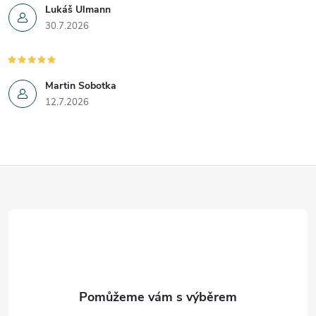
Lukáš Ulmann
30.7.2026
Martin Sobotka
12.7.2026
Z
á
p
a