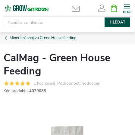
Přejít
NÁKUPNÍ
KOŠÍK
na
obsah
HLEDAT
Minerální hnojiva Green House feeding
CalMag - Green House
Feeding
Podrobnosti hodnocení
1 hodnocení
Kód produktu:
4029085