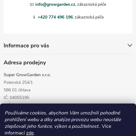
t
📧
info@growgarden.cz
í
📱
+420 774 496 196
Informace pro vás
Adresa prodejny
Super GrowGarden s.r.o.
Polenská 254/1
586 01 Jihlava
IČ: 04055195
DIČ: CZ04055195
Používáme cookies, abychom Vám umožnili pohodlné
prohlížení webu a díky analýze provozu webu neustále
zlepšovali jeho funkce, výkon a použitelnost.
. Více
informací
zde
.