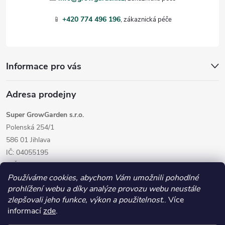
í
📱
+420 774 496 196
Informace pro vás
Adresa prodejny
Super GrowGarden s.r.o.
Polenská 254/1
586 01 Jihlava
IČ: 04055195
DIČ: CZ04055195
Používáme cookies, abychom Vám umožnili pohodlné
prohlížení webu a díky analýze provozu webu neustále
zlepšovali jeho funkce, výkon a použitelnost.
. Více
informací
zde
.