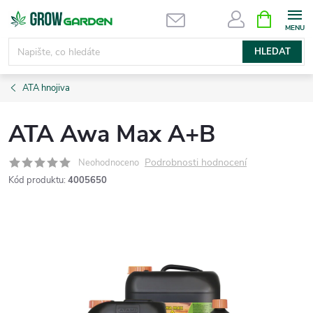
Přejít
NÁKUPNÍ
KOŠÍK
na
obsah
HLEDAT
ATA hnojiva
ATA Awa Max A+B
Podrobnosti hodnocení
Neohodnoceno
Kód produktu:
4005650