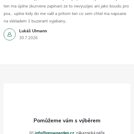
ten ma úplne zkurvene zapinani ze to nevyuzijes ani jako boudu pro
psa... uplne kidy do me valil a pritom ten co sem chtel ma napsane
na skkladem 1 buzerant vyjebany..
Lukáš Ulmann
30.7.2026
Z
á
p
a
t
📧
info@growgarden.cz