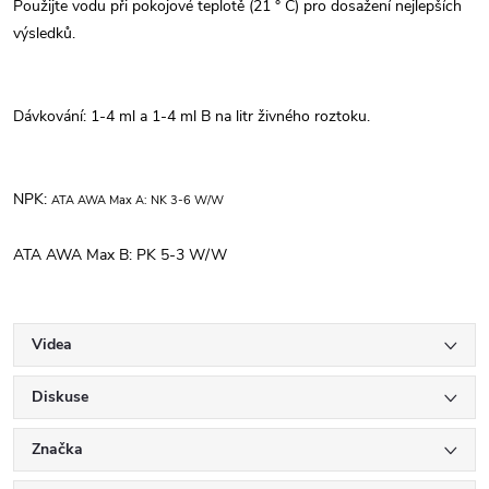
Použijte vodu při pokojové teplotě (21 ° C) pro dosažení nejlepších
výsledků.
Dávkování: 1-4 ml a 1-4 ml B na litr živného roztoku.
NPK:
ATA AWA Max A: NK 3-6 W/W
ATA AWA Max B: PK 5-3 W/W
Videa
Diskuse
Značka