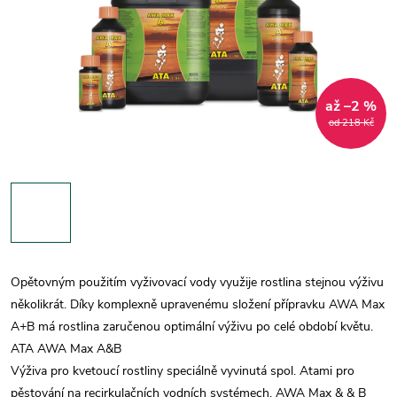
až –2 %
od 218 Kč
Opětovným použitím vyživovací vody využije rostlina stejnou výživu
několikrát. Díky komplexně upravenému složení přípravku AWA Max
A+B má rostlina zaručenou optimální výživu po celé období květu.
ATA AWA Max A&B
Výživa pro kvetoucí rostliny speciálně vyvinutá spol. Atami pro
pěstování na recirkulačních vodních systémech. AWA Max & & B