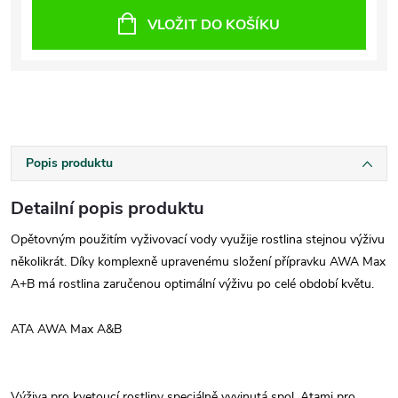
VLOŽIT DO KOŠÍKU
Popis produktu
Detailní popis produktu
Opětovným použitím vyživovací vody využije rostlina stejnou výživu
několikrát. Díky komplexně upravenému složení přípravku AWA Max
A+B má rostlina zaručenou optimální výživu po celé období květu.
ATA AWA Max A&B
Výživa pro kvetoucí rostliny speciálně vyvinutá spol. Atami pro