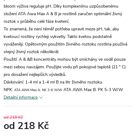
bloom výživa reguluje pH.
Díky komplexnímu uzpůsobenému
složení ATA Awa Max A & B je rostlině zaručen optimální živný
roztok v průběhu celé fáze kvetení.
To znamená, že není téměř potřeba upravit meze pH, tak, aby
kvetoucí rostliny rychleji vykvetly.
Takto kvetou podstatně
vyváženěji.
Opětovným použitím živného roztoku rostlina používá
stejný živný roztok několikrát.
Použití: A & &B koncentráty mohou být smíchány ve vodě pouze
mezi sebou navzájem.
Použijte vodu při pokojové teplotě (21 ° C)
pro dosažení nejlepších výsledků.
Dávkování: 1-4 ml a 1-4 ml B na litr živného roztoku.
NPK:
ATA AWA Max B: PK 5-3 W/W
ATA AWA Max A: NK 3-6 W/W
Detailní informace
od 218 Kč
od
218 Kč
Měrná