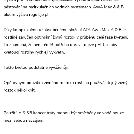
pěstování na recirkulačních vodních systémech. AWA Max & & B
bloom výživa reguluje pH.
Díky komplexnímu uzpůsobenému složení ATA Awa Max A & B je
rostlině zaručen optimální živný roztok v průběhu celé fáze kvetení.
To znamená, že není téměř potřeba upravit meze pH, tak, aby
kvetoucí rostliny rychleji vykvetly.
Takto kvetou podstatně vyváženěji.
Opětovným použitím živného roztoku rostlina používá stejný živný
roztok několikrát.
Použití: A & &B koncentráty mohou být smíchány ve vodě pouze
mezi sebou navzájem.