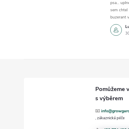
psa... upln
sem chtel
buzerant v
L
3
Z
á
p
a
📧
info@growgard
t