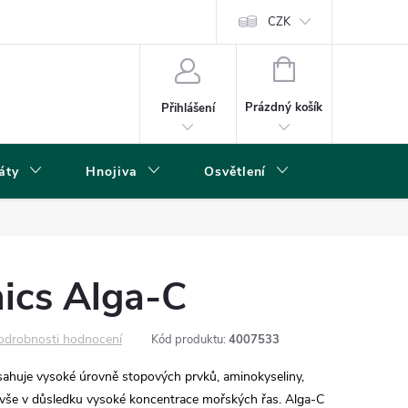
s
CZK
NÁKUPNÍ
KOŠÍK
Prázdný košík
Přihlášení
áty
Hnojiva
Osvětlení
Grow Boxy 
ics Alga-C
odrobnosti hodnocení
Kód produktu:
4007533
bsahuje vysoké úrovně stopových prvků, aminokyseliny,
o vše v důsledku vysoké koncentrace mořských řas. Alga-C