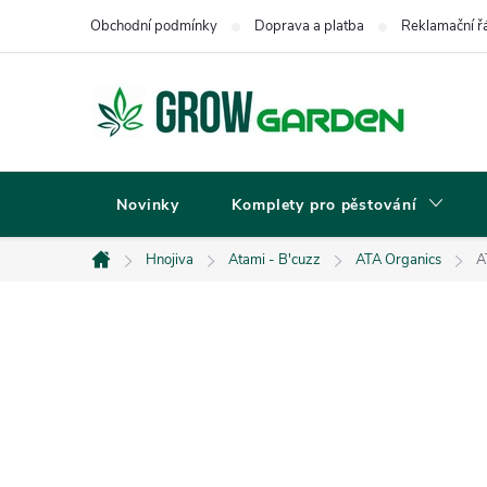
Přejít
Obchodní podmínky
Doprava a platba
Reklamační ř
na
obsah
Novinky
Komplety pro pěstování
Hnojiva
Atami - B'cuzz
ATA Organics
A
Domů