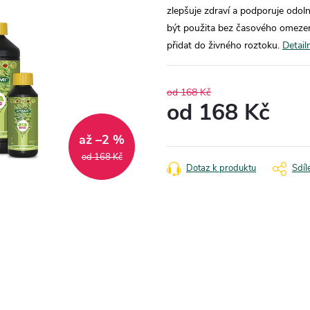
zlepšuje zdraví a podporuje odol
být použita bez časového omezení
přidat do živného roztoku.
Detail
od 168 Kč
od
168 Kč
Měrná
až –2 %
cena:
od 168 Kč
Dotaz k produktu
Sdíl