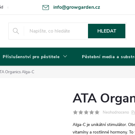
info@growgarden.cz
ád
Odstoupení od smlouvy
Zásady ochrany osobních údajů a cookie
HLEDAT
Příslušenství pro pěstitele
Pěstební media a substr
TA Organics Alga-C
ATA Organ
P
Neohodnoceno
Alga-C je unikátní stimulátor. O
vitamíny a rostlinné hormony. T