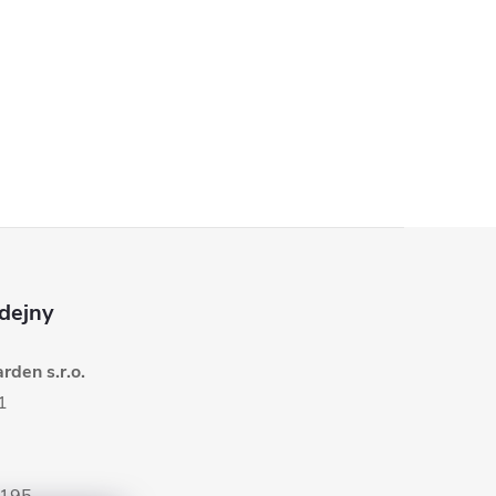
dejny
den s.r.o.
1