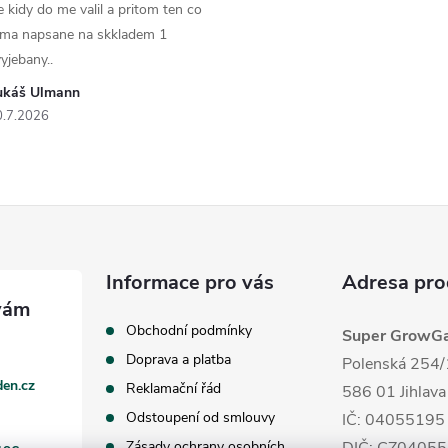
e kidy do me valil a pritom ten co
 ma napsane na skkladem 1
yjebany..
ukáš Ulmann
0.7.2026
Informace pro vás
Adresa pro
Obchodní podmínky
Super GrowGar
Doprava a platba
Polenská 254/
en.cz
Reklamační řád
586 01 Jihlava
Odstoupení od smlouvy
IČ: 04055195
Zásady ochrany osobních