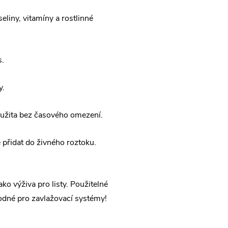
liny, vitamíny a rostlinné
s.
y.
užita bez časového omezení.
 přidat do živného roztoku.
ko výživa pro listy. Použitelné
hodné pro zavlažovací systémy!