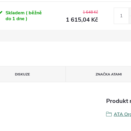
Skladem ( běžně
1 648 Kč
do 1 dne )
1 615,04 Kč
DISKUZE
ZNAČKA
ATAMI
Produkt n
ATA Org