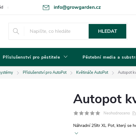
info@growgarden.cz
ád
Odstoupení od smlouvy
Zásady ochrany osobních údajů a cookie
HLEDAT
Příslušenství pro pěstitele
Pěstební media a substr
systémy
Příslušenství pro AutoPot
Květináče AutoPot
Autopot kv
Autopot kv
P
Neohodnoceno
Náhradní 25ltr XL Pot, který se