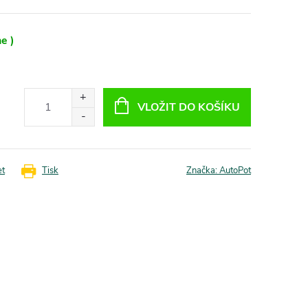
e )
VLOŽIT DO KOŠÍKU
et
Tisk
Značka:
AutoPot