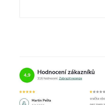
Hodnocení zákazníků
4,9
316 hodnocení
Zobrazit recenze
sračka obc
Martin Pešta
nez jsem s