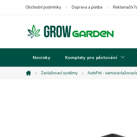
Přejít
Obchodní podmínky
Doprava a platba
Reklamační ř
na
obsah
Novinky
Komplety pro pěstování
Zavlažovací systémy
AutoPot - samozavlažovací
Domů