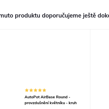
muto produktu doporučujeme ještě dok
AutoPot AirBase Round -
provzdušnění květníku - kruh