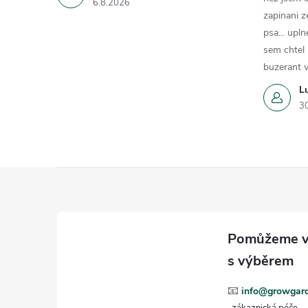
6.8.2026
zapinani z
psa... upln
sem chtel
buzerant v
L
3
Z
á
p
a
📧
info@growgard