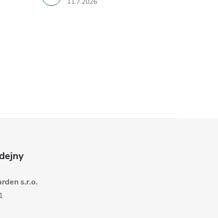
11.7.2026
dejny
den s.r.o.
1