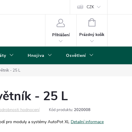
s
CZK
NÁKUPNÍ
KOŠÍK
Prázdný košík
Přihlášení
áty
Hnojiva
Osvětlení
Grow Boxy 
ětník - 25 L
ětník - 25 L
odrobnosti hodnocení
Kód produktu:
2020008
 hodí pro moduly a systémy AutoPot XL
Detailní informace