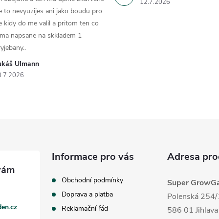
12.7.2026
e to nevyuzijes ani jako boudu pro
e kidy do me valil a pritom ten co
 ma napsane na skkladem 1
yjebany..
ukáš Ulmann
0.7.2026
Informace pro vás
Adresa pro
Obchodní podmínky
Super GrowGar
Doprava a platba
Polenská 254/
en.cz
Reklamační řád
586 01 Jihlava