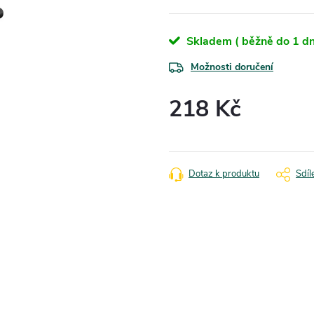
Skladem ( běžně do 1 dn
Možnosti doručení
218 Kč
Měrná
cena:
Dotaz k produktu
Sdíl