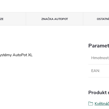
ZE
ZNAČKA
AUTOPOT
OSTATN
Paramet
 systémy AutoPot XL
Hmotnost
EAN
:
Produkt n
Květiná