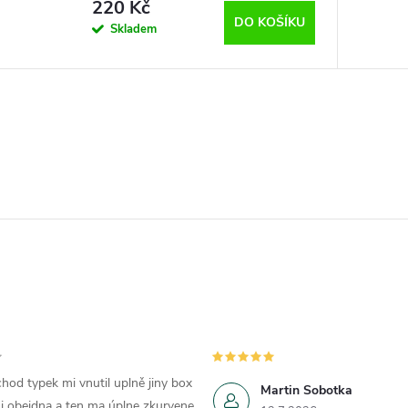
220 Kč
DO KOŠÍKU
Skladem
hod typek mi vnutil uplně jiny box
Martin Sobotka
i obejdna a ten ma úplne zkurvene