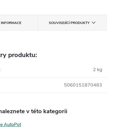
Í INFORMACE
SOUVISEJÍCÍ PRODUKTY
ry produktu:
:
2 kg
5060151870483
aleznete v této kategorii
če AutoPot