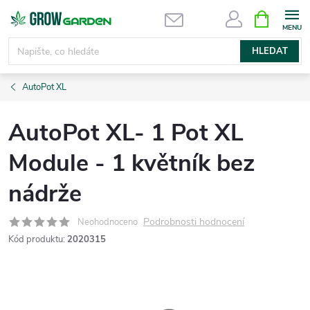
Přejít
NÁKUPNÍ
KOŠÍK
na
obsah
HLEDAT
AutoPot XL
AutoPot XL- 1 Pot XL
Module - 1 květník bez
nádrže
Podrobnosti hodnocení
Neohodnoceno
Kód produktu:
2020315