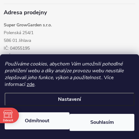
Adresa prodejny
Super GrowGarden s.r.o.
Polenská 254/1
586 01 Jihlava
IČ: 04055195
DIČ: CZ04055195
Používáme cookies, abychom Vám umožnili pohodlné
prohlížení webu a díky analýze provozu webu neustále
zlepšovali jeho funkce, výkon a použitelnost.
. Více
informací
zde
.
Nastavení
Copyright 2026
GrowGarden.cz
. Všechna práva vyhrazena.
Odmítnout
Zobrazit
Souhlasím
Vytvořil Shoptet