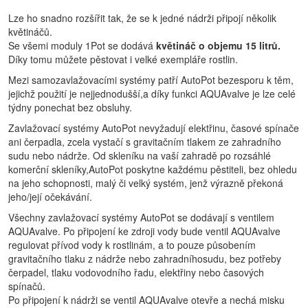
Lze ho snadno rozšířit tak, že se k jedné nádrži připojí několik
květináčů.
Se všemi moduly 1Pot se dodává
květináč o objemu 15 litrů.
Díky tomu můžete pěstovat i velké exempláře rostlin.
Mezi samozavlažovacími systémy patří AutoPot bezesporu k těm,
jejichž použití je nejjednodušší,a díky funkci AQUAvalve je lze celé
týdny ponechat bez obsluhy.
Zavlažovací systémy AutoPot nevyžadují elektřinu, časové spínače
ani čerpadla, zcela vystačí s gravitačním tlakem ze zahradního
sudu nebo nádrže. Od skleníku na vaší zahradě po rozsáhlé
komerční skleníky,AutoPot poskytne každému pěstiteli, bez ohledu
na jeho schopnosti, malý či velký systém, jenž výrazně překoná
jeho/její očekávání.
Všechny zavlažovací systémy AutoPot se dodávají s ventilem
AQUAvalve. Po připojení ke zdroji vody bude ventil AQUAvalve
regulovat přívod vody k rostlinám, a to pouze působením
gravitačního tlaku z nádrže nebo zahradníhosudu, bez potřeby
čerpadel, tlaku vodovodního řadu, elektřiny nebo časových
spínačů.
Po připojení k nádrži se ventil AQUAvalve otevře a nechá misku