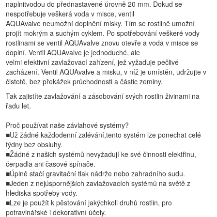
naplnitvodou do přednastavené úrovně 20 mm. Dokud se
nespotřebuje veškerá voda v misce, ventil
AQUAvalve neumožní doplnění misky. Tím se rostlině umožní
projít mokrým a suchým cyklem. Po spotřebování veškeré vody
rostlinami se ventil AQUAvalve znovu otevře a voda v misce se
doplní. Ventil AQUAvalve je jednoduché, ale
velmi efektivní zavlažovací zařízení, jež vyžaduje pečlivé
zacházení. Ventil AQUAvalve a misku, v níž je umístěn, udržujte v
čistotě, bez překážek
průchodnosti a částic zeminy.
Tak zajistíte zavlažování a zásobování svých rostlin živinami na
řadu let.
Proč používat naše závlahové systémy?
■Už žádné každodenní zalévání,tento systém lze ponechat celé
týdny bez obsluhy.
■Žádné z našich systémů nevyžadují ke své činnosti elektřinu,
čerpadla ani časové spínače.
■Úplně stačí gravitační tlak nádrže nebo zahradního sudu.
■Jeden z nejúspornějších zavlažovacích systémů na světě z
hlediska spotřeby vody.
■Lze je použít k pěstování jakýchkoli druhů rostlin, pro
potravinářské i dekorativní účely.