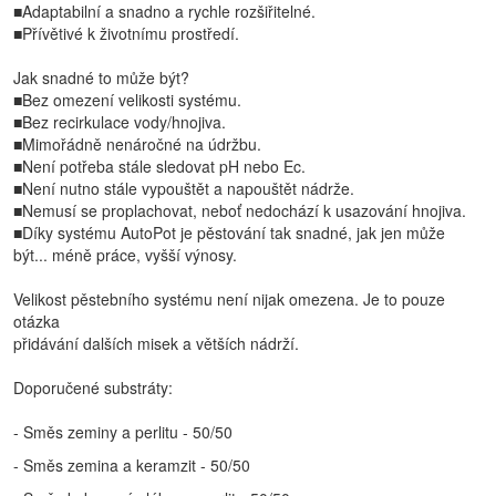
■Adaptabilní a snadno a rychle rozšiřitelné.
■Přívětivé k životnímu prostředí.
Jak snadné to může být?
■Bez omezení velikosti systému.
■Bez recirkulace vody/hnojiva.
■Mimořádně nenáročné na údržbu.
■Není potřeba stále sledovat pH nebo Ec.
■Není nutno stále vypouštět a napouštět nádrže.
■Nemusí se proplachovat, neboť nedochází k usazování hnojiva.
■Díky systému AutoPot je pěstování tak snadné, jak jen může
být... méně práce, vyšší výnosy.
Velikost pěstebního systému není nijak omezena. Je to pouze
otázka
přidávání dalších misek a větších nádrží.
Doporučené substráty:
- Směs zeminy a perlitu - 50/50
- Směs zemina a keramzit - 50/50