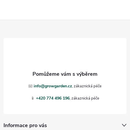
Z
á
p
a
t
📧
info@growgarden.cz
í
📱
+420 774 496 196
Informace pro vás