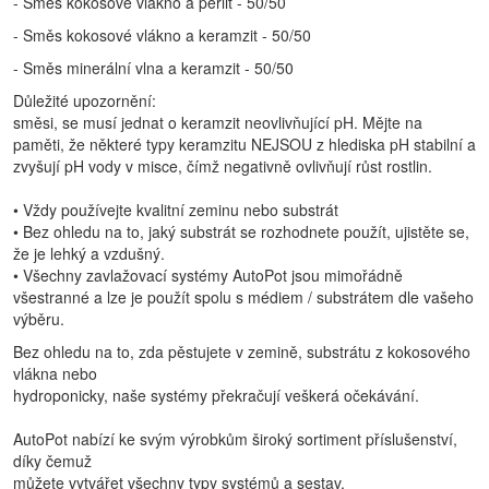
- Směs kokosové vlákno a perlit - 50/50
- Směs kokosové vlákno a keramzit - 50/50
- Směs minerální vlna a keramzit - 50/50
Důležité upozornění:
směsi, se musí jednat o keramzit neovlivňující pH. Mějte na
paměti, že některé typy keramzitu NEJSOU z hlediska pH stabilní a
zvyšují pH vody v misce, čímž negativně ovlivňují růst rostlin.
• Vždy používejte kvalitní zeminu nebo substrát
• Bez ohledu na to, jaký substrát se rozhodnete použít, ujistěte se,
že je lehký a vzdušný.
• Všechny zavlažovací systémy AutoPot jsou mimořádně
všestranné a lze je použít spolu s médiem / substrátem dle vašeho
výběru.
Bez ohledu na to, zda pěstujete v zemině, substrátu z kokosového
vlákna nebo
hydroponicky, naše systémy překračují veškerá očekávání.
AutoPot nabízí ke svým výrobkům široký sortiment příslušenství,
díky čemuž
můžete vytvářet všechny typy systémů a sestav.