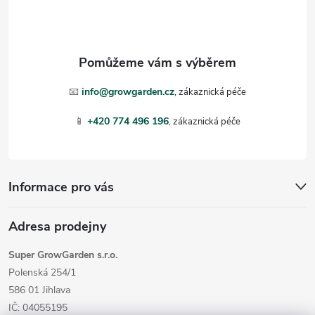
p
a
t
📧
info@growgarden.cz
í
📱
+420 774 496 196
Informace pro vás
Adresa prodejny
Super GrowGarden s.r.o.
Polenská 254/1
586 01 Jihlava
IČ: 04055195