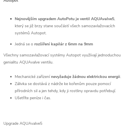
Nejnovějším upgradem AutoPotu je ventil AQUAvalve5
,
který se již brzy stane součástí všech samozavlažovacích
systémů Autopot.
Jedná se o
rozšíření kapilár z 6mm na 9mm
Všechny samozavlažovací systémy Autopot využívají jednoduchou
genialitu AQUAvalve ventilu.
Mechanické zařízení
nevyžaduje žádnou elektrickou energii
.
Zálivka se dostává z nádrže ke kořenům pouze pomocí
přírodních sil a jen tehdy, kdy ji rostliny opravdu potřebují.
Ušetříte peníze i čas.
Upgrade AQUAvalve5