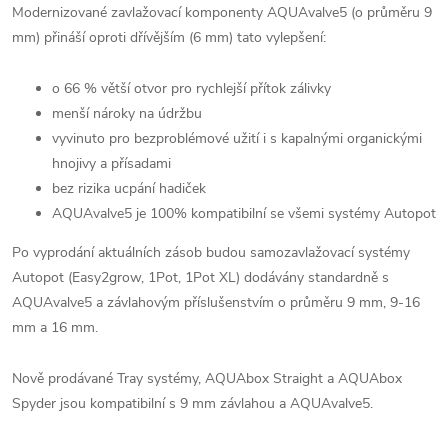
Modernizované zavlažovací komponenty AQUAvalve5 (o průměru 9
mm) přináší oproti dřívějším (6 mm) tato vylepšení:
o 66 % větší otvor pro rychlejší přítok zálivky
menší nároky na údržbu
vyvinuto pro bezproblémové užití i s kapalnými organickými
hnojivy a přísadami
bez rizika ucpání hadiček
AQUAvalve5 je 100% kompatibilní se všemi systémy Autopot
Po vyprodání aktuálních zásob budou samozavlažovací systémy
Autopot (Easy2grow, 1Pot, 1Pot XL) dodávány standardně s
AQUAvalve5 a závlahovým příslušenstvím o průměru 9 mm, 9-16
mm a 16 mm.
Nově prodávané Tray systémy, AQUAbox Straight a AQUAbox
Spyder jsou kompatibilní s 9 mm závlahou a AQUAvalve5.