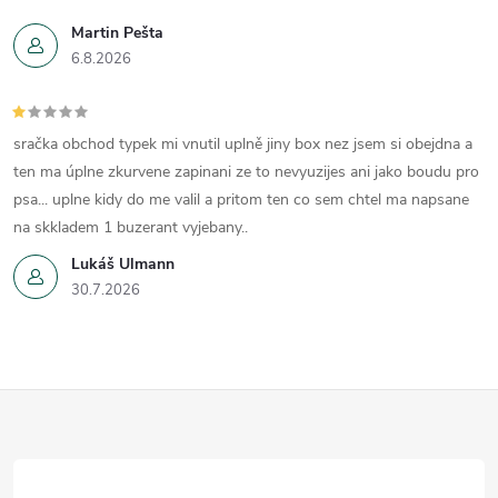
Martin Pešta
6.8.2026
sračka obchod typek mi vnutil uplně jiny box nez jsem si obejdna a
ten ma úplne zkurvene zapinani ze to nevyuzijes ani jako boudu pro
psa... uplne kidy do me valil a pritom ten co sem chtel ma napsane
na skkladem 1 buzerant vyjebany..
Lukáš Ulmann
30.7.2026
Z
á