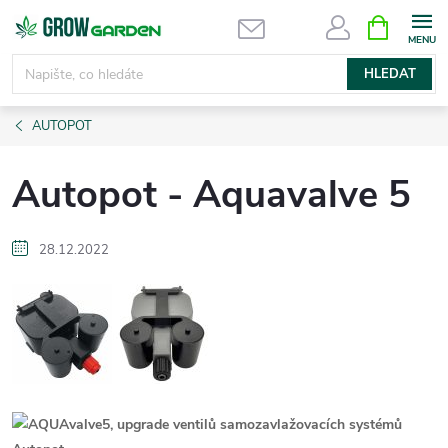
Přejít
NÁKUPNÍ
KOŠÍK
na
obsah
HLEDAT
AUTOPOT
Autopot - Aquavalve 5
28.12.2022