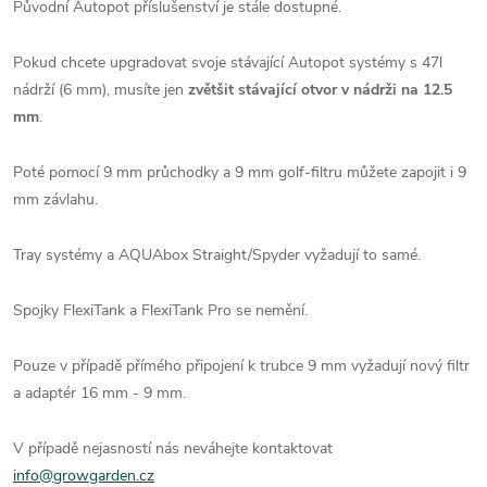
Původní Autopot příslušenství je stále dostupné.
Pokud chcete upgradovat svoje stávající Autopot systémy s 47l
nádrží (6 mm), musíte jen
zvětšit stávající otvor v nádrži na 12.5
mm
.
Poté pomocí 9 mm průchodky a 9 mm golf-filtru můžete zapojit i 9
mm závlahu.
Tray systémy a AQUAbox Straight/Spyder vyžadují to samé.
Spojky FlexiTank a FlexiTank Pro se nemění.
Pouze v případě přímého připojení k trubce 9 mm vyžadují nový filtr
a adaptér 16 mm - 9 mm.
V případě nejasností nás neváhejte kontaktovat
info@growgarden.cz