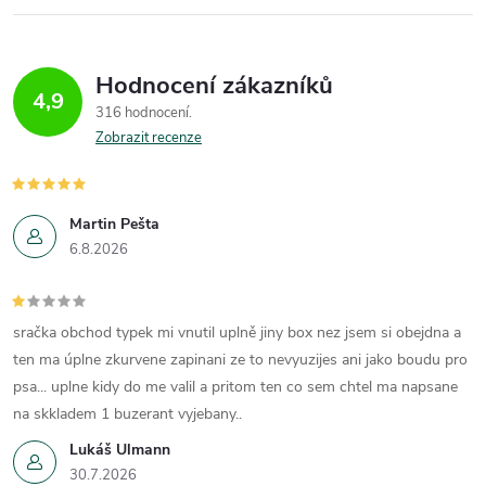
Hodnocení zákazníků
4,9
316 hodnocení
Zobrazit recenze
Martin Pešta
6.8.2026
sračka obchod typek mi vnutil uplně jiny box nez jsem si obejdna a
ten ma úplne zkurvene zapinani ze to nevyuzijes ani jako boudu pro
psa... uplne kidy do me valil a pritom ten co sem chtel ma napsane
na skkladem 1 buzerant vyjebany..
Lukáš Ulmann
30.7.2026