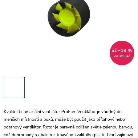
až –19 %
od 395 Kč
Kvalitní tichý axiální ventilátor ProFan. Ventilátor je vhodný do
menších místností a boxů, může být použit jako přítahový nebo
odtahový ventilátor. Rotor je barevně odlišen světle zelenou barvou,
což dohromady s obalem z tmavého kvalitního plastu tvoří zajímavý