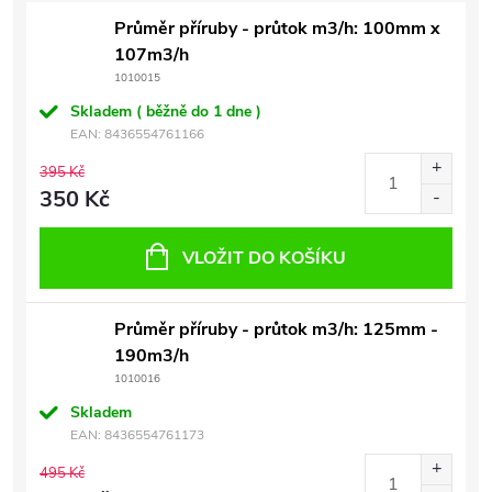
Průměr příruby - průtok m3/h: 100mm x
107m3/h
1010015
Skladem ( běžně do 1 dne )
EAN:
8436554761166
395 Kč
350 Kč
VLOŽIT DO KOŠÍKU
Průměr příruby - průtok m3/h: 125mm -
190m3/h
1010016
Skladem
EAN:
8436554761173
495 Kč