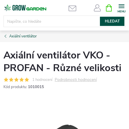
Přejít
NÁKUPNÍ
KOŠÍK
na
obsah
HLEDAT
Axiální ventilátor
Axiální ventilátor VKO -
PROFAN - Různé velikosti
Podrobnosti hodnocení
1 hodnocení
Kód produktu:
1010015