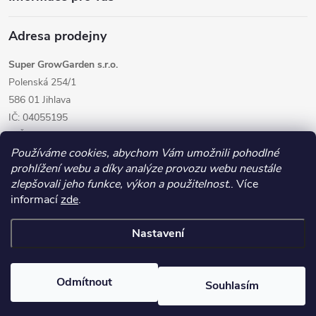
Adresa prodejny
Super GrowGarden s.r.o.
Polenská 254/1
586 01 Jihlava
IČ: 04055195
DIČ: CZ04055195
Používáme cookies, abychom Vám umožnili pohodlné
prohlížení webu a díky analýze provozu webu neustále
zlepšovali jeho funkce, výkon a použitelnost.
. Více
informací
zde
.
Nastavení
Copyright 2026
GrowGarden.cz
. Všechna práva vyhrazena.
Odmítnout
Souhlasím
Vytvořil Shoptet