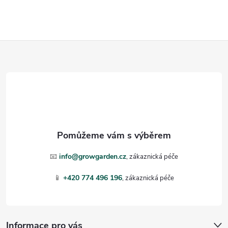
Z
á
p
a
t
📧
info@growgarden.cz
í
📱
+420 774 496 196
Informace pro vás