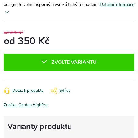
design. Je velmi úsporný a vyniká tichým chodem.
Detailní informace
od 395 Kč
od
350 Kč
Měrná
cena:
ZVOLTE VARIANTU
Dotaz k produktu
Sdílet
Značka:
Garden HighPro