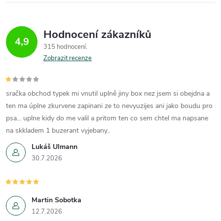
Hodnocení zákazníků
4,9
315 hodnocení
Zobrazit recenze
sračka obchod typek mi vnutil uplně jiny box nez jsem si obejdna a
ten ma úplne zkurvene zapinani ze to nevyuzijes ani jako boudu pro
psa... uplne kidy do me valil a pritom ten co sem chtel ma napsane
na skkladem 1 buzerant vyjebany..
Lukáš Ulmann
30.7.2026
Martin Sobotka
12.7.2026