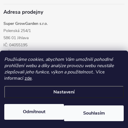
Adresa prodejny
Super GrowGarden s.r.o.
Polenská 254/1
586 01 Jihlava
IČ: 04055195
DIČ: CZ04055195
Používáme cookies, abychom Vám umožnili pohodlné
prohlížení webu a díky analýze provozu webu neustále
zlepšovali jeho funkce, výkon a použitelnost.
. Více
informací
zde
.
Nastavení
Copyright 2026
GrowGarden.cz
. Všechna práva vyhrazena.
Odmítnout
Souhlasím
Vytvořil Shoptet