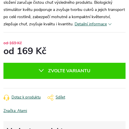
složení zaručuje čistou chuť výsledného produktu. Biologický
stimulátor květu podporuje a zvyšuje tvorbu cukrů a jejich transport
po celé rostlině, zabezpečí mohutné a kompaktní květenství,
zlepšuje chuť, zvyšuje kvalitu i kvantitu.
Detailní informace
od 169 Kč
od
169 Kč
Měrná
cena:
ZVOLTE VARIANTU
Dotaz k produktu
Sdílet
Značka:
Atami