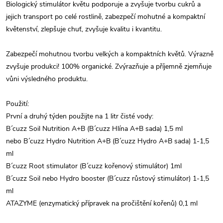
Biologický stimulátor květu podporuje a zvyšuje tvorbu cukrů a
jejich transport po celé rostlině, zabezpečí mohutné a kompaktní
květenství, zlepšuje chuť, zvyšuje kvalitu i kvantitu.
Zabezpečí mohutnou tvorbu velkých a kompaktních květů. Výrazně
zvyšuje produkci! 100% organické. Zvýrazňuje a příjemně zjemňuje
vůni výsledného produktu.
Použití:
První a druhý týden použijte na 1 litr čisté vody:
B´cuzz Soil Nutrition A+B (B´cuzz Hlína A+B sada) 1,5 ml
nebo B´cuzz Hydro Nutrition A+B (B´cuzz Hydro A+B sada) 1-1,5
ml
B´cuzz Root stimulator (B´cuzz kořenový stimulátor) 1ml
B´cuzz Soil nebo Hydro booster (B´cuzz růstový stimulátor) 1-1,5
ml
ATAZYME (enzymatický přípravek na pročištění kořenů) 0,1 ml