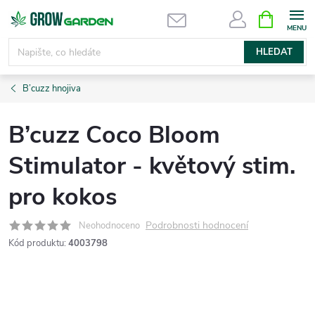
Přejít
NÁKUPNÍ
KOŠÍK
na
obsah
HLEDAT
B’cuzz hnojiva
B’cuzz Coco Bloom
Stimulator - květový stim.
pro kokos
Podrobnosti hodnocení
Neohodnoceno
Kód produktu:
4003798