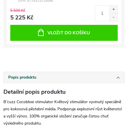
EAN:
8719323210066
5 500 Kč
5 225 Kč
VLOŽIT DO KOŠÍKU
Popis produktu
Detailní popis produktu
B´cuzz Cocobloei stimulator Květový stimulátor vyvinutý speciálně
pro kokosová pěstební média. Podporuje explozivní růst květenství
a vyšší výnos. 100% organické složení zaručuje čistou chuť
výsledného produktu.