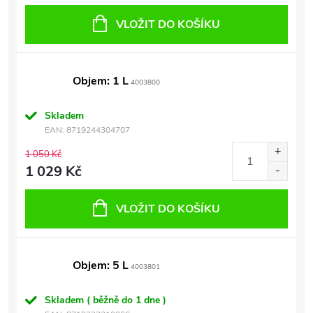
VLOŽIT DO KOŠÍKU
Objem: 1 L
4003800
Skladem
EAN:
8719244304707
1 050 Kč
1 029 Kč
VLOŽIT DO KOŠÍKU
Objem: 5 L
4003801
Skladem ( běžně do 1 dne )