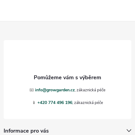
Z
á
p
a
t
📧
info@growgarden.cz
í
📱
+420 774 496 196
Informace pro vás