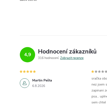
Hodnocení zákazníků
4,9
316 hodnocení
Zobrazit recenze
sračka obc
Martin Pešta
nez jsem s
6.8.2026
zapinani z
psa... upln
sem chtel