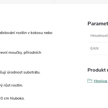
Paramet
pěstování rostlin v kokosu nebo
Hmotnost
EAN
:
revní moučky, přírodních
Produkt n
šují úrodnost substrátu.
Hnojiva
 růst rostlin.
-10 cm hluboko.