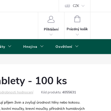
s
CZK
NÁKUPNÍ
KOŠÍK
Prázdný košík
Přihlášení
áty
Hnojiva
Osvětlení
Grow Boxy 
blety - 100 ks
odrobnosti hodnocení
Kód produktu:
4055631
jí příjem živin a zvyšují úrodnost hlíny nebo kokosu.
, kostní moučky, krevní moučky, přírodních humidových