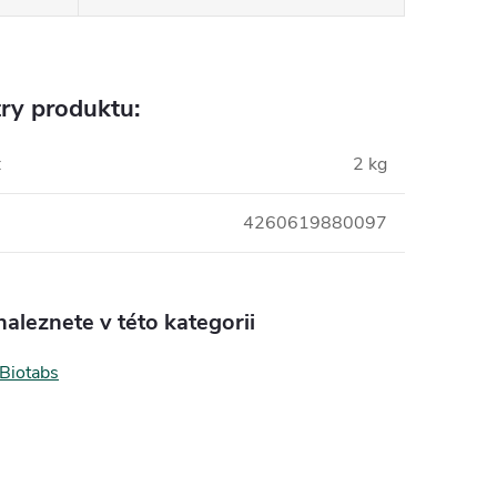
ry produktu:
:
2 kg
4260619880097
aleznete v této kategorii
 Biotabs