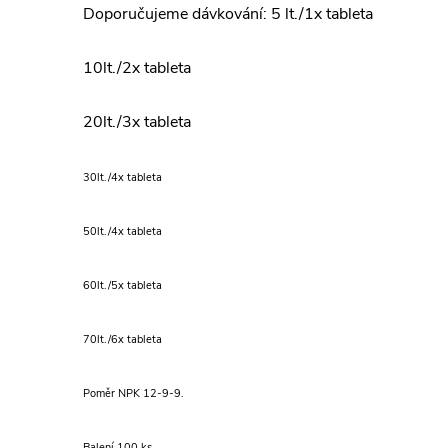
Doporučujeme dávkování: 5 lt./1x tableta
10lt./2x tableta
20lt./3x tableta
30lt./4x tableta
50lt./4x tableta
60lt./5x tableta
70lt./6x tableta
Poměr NPK 12-9-9.
Balení 100 ks.