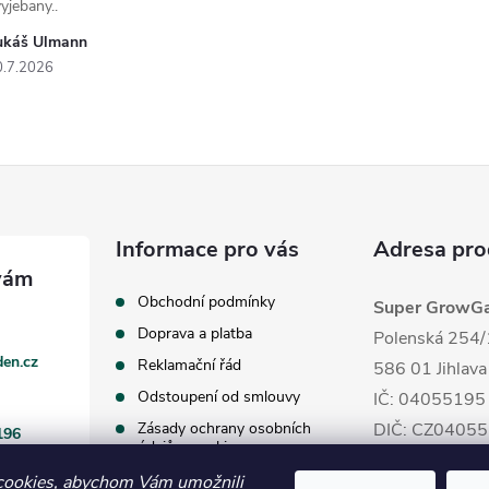
yjebany..
ukáš Ulmann
0.7.2026
Informace pro vás
Adresa pro
Obchodní podmínky
Super GrowGar
Doprava a platba
Polenská 254/
en.cz
Reklamační řád
586 01 Jihlava
Odstoupení od smlouvy
IČ: 04055195
Zásady ochrany osobních
DIČ: CZ0405
196
údajů a cookies
cookies, abychom Vám umožnili