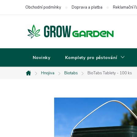
Přejít
Obchodní podmínky
Doprava a platba
Reklamační ř
na
obsah
Novinky
Komplety pro pěstování
Hnojiva
Biotabs
BioTabs Tablety - 100 ks
Domů