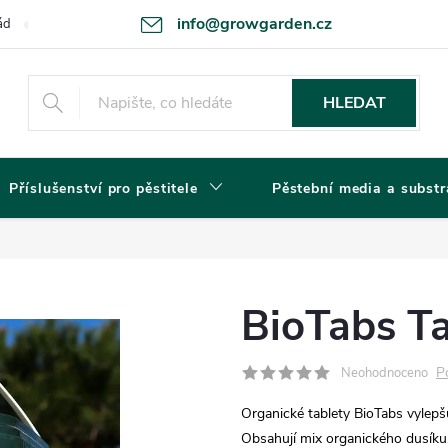
info@growgarden.cz
ád
Odstoupení od smlouvy
Zásady ochrany osobních údajů a cookie
HLEDAT
Příslušenství pro pěstitele
Pěstební media a substr
BioTabs Ta
P
Neohodnoceno
Organické tablety BioTabs vylepšu
Obsahují mix organického dusíku