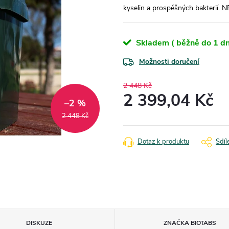
kyselin a prospěšných bakterií.
Skladem ( běžně do 1 dn
Možnosti doručení
2 448 Kč
2 399,04 Kč
–2 %
Měrná
2 448 Kč
cena:
Dotaz k produktu
Sdíl
DISKUZE
ZNAČKA
BIOTABS