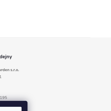
dejny
den s.r.o.
1
5195