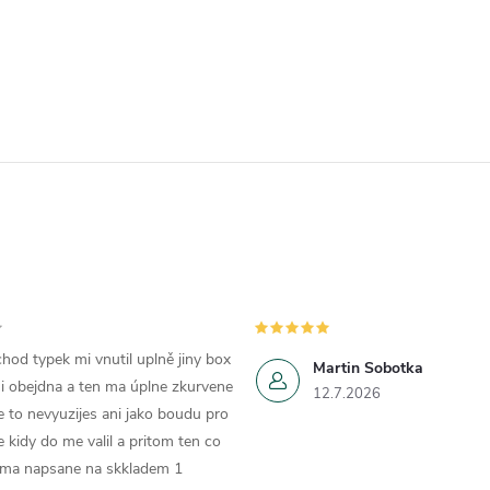
hod typek mi vnutil uplně jiny box
Martin Sobotka
i obejdna a ten ma úplne zkurvene
12.7.2026
e to nevyuzijes ani jako boudu pro
e kidy do me valil a pritom ten co
 ma napsane na skkladem 1