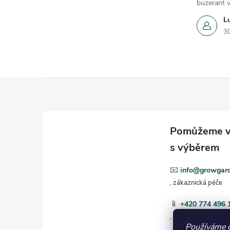
buzerant v
L
3
Z
á
p
a
📧
info@growgard
t
📱
+420 774 496 
í
Používáme 