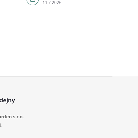
11.7.2026
dejny
den s.r.o.
1