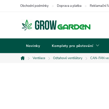
Přejít
Obchodní podmínky
Doprava a platba
Reklamační ř
na
obsah
Novinky
Komplety pro pěstování
Ventilace
Odtahové ventilátory
CAN-FAN ven
Domů