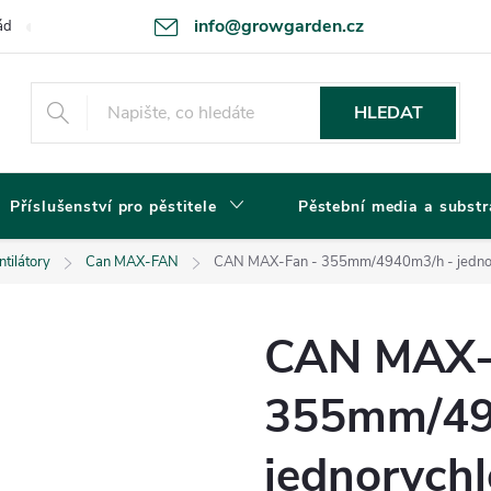
info@growgarden.cz
ád
Odstoupení od smlouvy
Zásady ochrany osobních údajů a cookie
HLEDAT
Příslušenství pro pěstitele
Pěstební media a substr
tilátory
Can MAX-FAN
CAN MAX-Fan - 355mm/4940m3/h - jednor
CAN MAX-
355mm/49
jednorychl