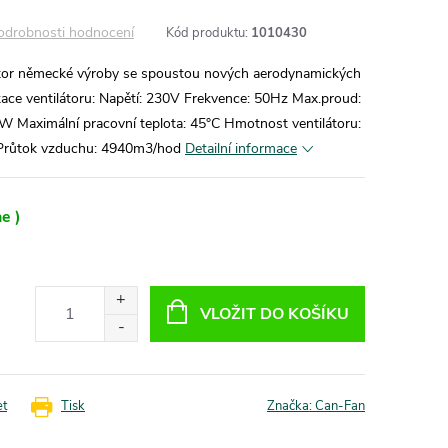
odrobnosti hodnocení
Kód produktu:
1010430
átor německé výroby se spoustou nových aerodynamických
ikace ventilátoru: Napětí: 230V Frekvence: 50Hz Max.proud:
W Maximální pracovní teplota: 45°C Hmotnost ventilátoru:
 Průtok vzduchu: 4940m3/hod
Detailní informace
e )
VLOŽIT DO KOŠÍKU
et
Tisk
Značka:
Can-Fan