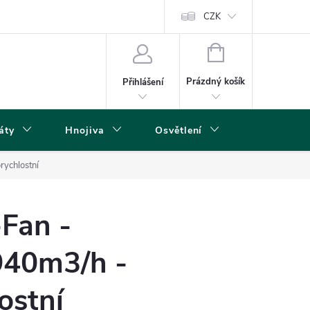
s
CZK
NÁKUPNÍ
KOŠÍK
Prázdný košík
Přihlášení
áty
Hnojiva
Osvětlení
Grow Boxy 
ychlostní
Fan -
40m3/h -
ostní