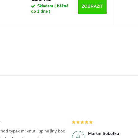
Skladem ( běžně
ZOBRAZIT
do 1 dne )
hod typek mi vnutil uplně jiny box
Martin Sobotka