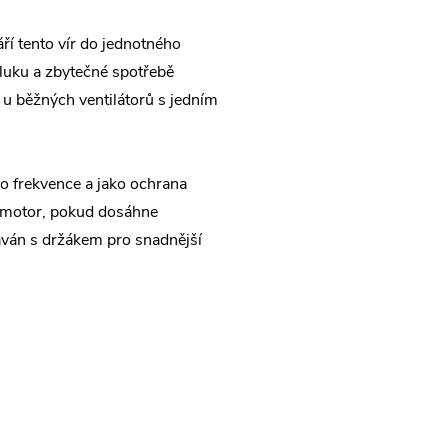
áří tento vír do jednotného
hluku a zbytečné spotřebě
 u běžných ventilátorů s jedním
bo frekvence a jako ochrana
 motor, pokud dosáhne
áván s držákem pro snadnější