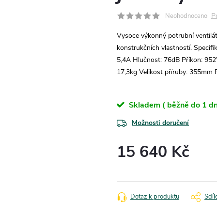
P
Neohodnoceno
Vysoce výkonný potrubní ventil
konstrukčních vlastností . Specif
5,4A Hlučnost: 76dB Příkon: 952
17,3kg Velikost příruby: 355mm
Skladem ( běžně do 1 dn
Možnosti doručení
15 640 Kč
Měrná
cena:
Dotaz k produktu
Sdíl