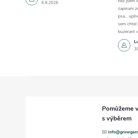
nez jsem s
6.8.2026
zapinani z
psa... upln
sem chtel
buzerant v
L
3
Z
á
p
a
📧
info@growgard