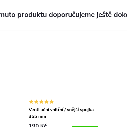
muto produktu doporučujeme ještě dok
Ventilační vnitřní / vnější spojka -
355 mm
190 Kč