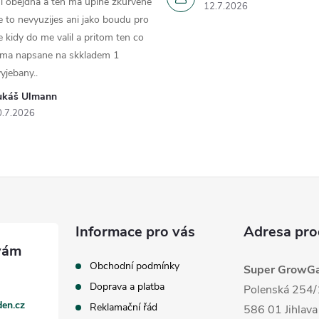
i obejdna a ten ma úplne zkurvene
12.7.2026
e to nevyuzijes ani jako boudu pro
e kidy do me valil a pritom ten co
 ma napsane na skkladem 1
yjebany..
ukáš Ulmann
0.7.2026
Informace pro vás
Adresa pro
Obchodní podmínky
Super GrowGar
Doprava a platba
Polenská 254/
en.cz
Reklamační řád
586 01 Jihlava