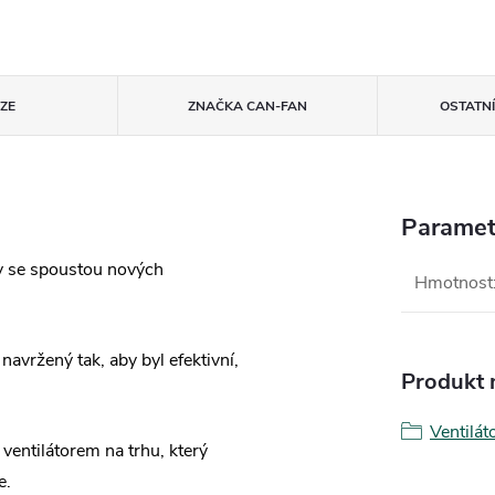
ZE
ZNAČKA
CAN-FAN
OSTATN
Paramet
y se spoustou nových
Hmotnost
navržený tak, aby byl efektivní,
Produkt n
Ventilá
ventilátorem na trhu, který
e.