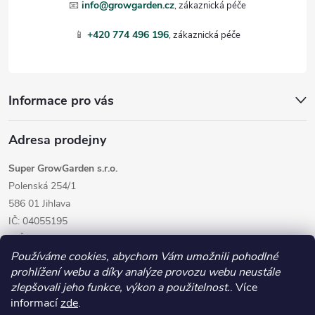
t
📧
info@growgarden.cz
í
📱
+420 774 496 196
Informace pro vás
Adresa prodejny
Super GrowGarden s.r.o.
Polenská 254/1
586 01 Jihlava
IČ: 04055195
DIČ: CZ04055195
Používáme cookies, abychom Vám umožnili pohodlné
prohlížení webu a díky analýze provozu webu neustále
zlepšovali jeho funkce, výkon a použitelnost.
. Více
informací
zde
.