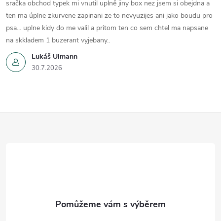
sračka obchod typek mi vnutil uplně jiny box nez jsem si obejdna a
ten ma úplne zkurvene zapinani ze to nevyuzijes ani jako boudu pro
psa... uplne kidy do me valil a pritom ten co sem chtel ma napsane
na skkladem 1 buzerant vyjebany..
Lukáš Ulmann
30.7.2026
Z
á
p
a