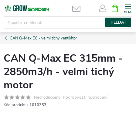
Přejít
NÁKUPNÍ
KOŠÍK
na
obsah
HLEDAT
CAN Q-Max EC - velmi tichý ventilátor
CAN Q-Max EC 315mm -
2850m3/h - velmi tichý
motor
Podrobnosti hodnocení
Neohodnoceno
Kód produktu:
1010353