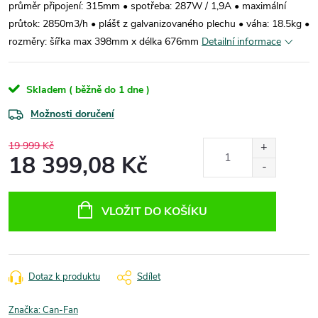
průměr připojení: 315mm • spotřeba: 287W / 1,9A • maximální
průtok: 2850m3/h • plášť z galvanizovaného plechu • váha: 18.5kg •
rozměry: šířka max 398mm x délka 676mm
Detailní informace
Skladem ( běžně do 1 dne )
Možnosti doručení
19 999 Kč
18 399,08 Kč
Měrná
cena:
VLOŽIT DO KOŠÍKU
Dotaz k produktu
Sdílet
Značka:
Can-Fan