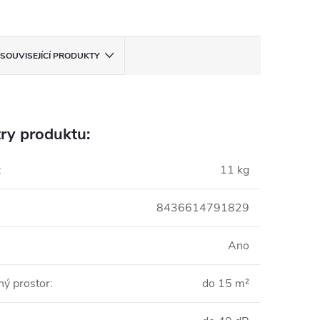
SOUVISEJÍCÍ PRODUKTY
ry produktu:
:
11 kg
8436614791829
Ano
ý prostor
:
do 15 m²