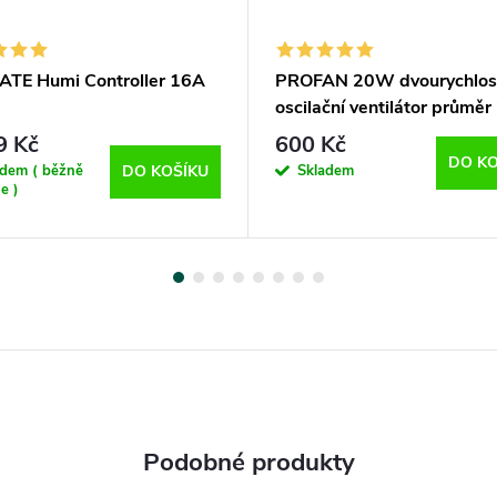
ATE Humi Controller 16A
PROFAN 20W dvourychlos
oscilační ventilátor průmě
9 Kč
600 Kč
DO KO
adem ( běžně
Skladem
DO KOŠÍKU
e )