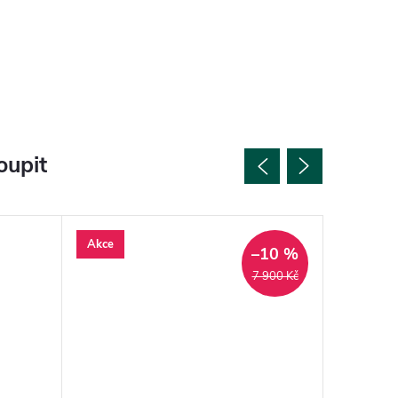
oupit
Akce
–10 %
7 900 Kč