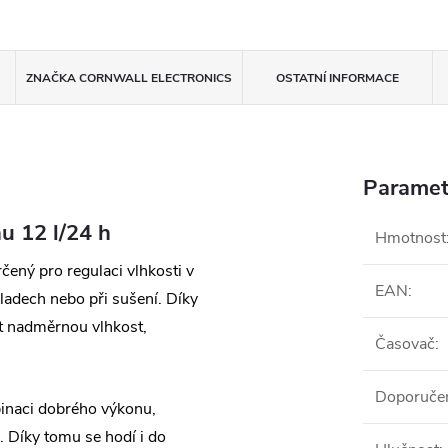
ZNAČKA
CORNWALL ELECTRONICS
OSTATNÍ INFORMACE
Paramet
u 12 l/24 h
Hmotnost
ený pro regulaci vlhkosti v
EAN
:
ladech nebo při sušení. Díky
 nadměrnou vlhkost,
Časovač
:
Doporučen
inaci dobrého výkonu,
. Díky tomu se hodí i do