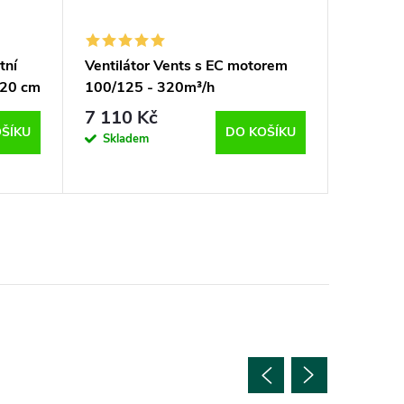
tní
Ventilátor Vents s EC motorem
Ventilá
r 20 cm
100/125 - 320m³/h
390/760
7 110 Kč
3 055,
ŠÍKU
DO KOŠÍKU
Skladem
Sklad