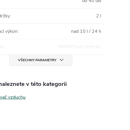
do 40 dB
držky
:
2 l
cí výkon
:
nad 10 l / 24 h
ní
:
Odvlhčovač vzduchu
VŠECHNY PARAMETRY
aleznete v této kategorii
vač vzduchu