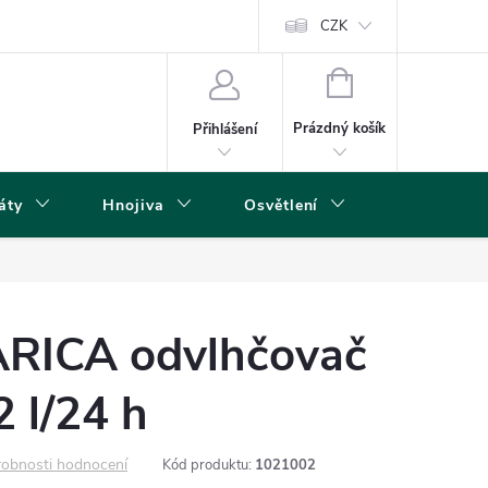
s
CZK
NÁKUPNÍ
KOŠÍK
Prázdný košík
Přihlášení
áty
Hnojiva
Osvětlení
Grow Boxy 
ARICA odvlhčovač
 l/24 h
obnosti hodnocení
Kód produktu:
1021002