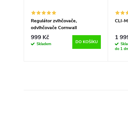
metr
Regulátor zvlhčovače,
CLI-M
rden
odvlhčovače Cornwall
999 Kč
1 99
KOŠÍKU
DO KOŠÍKU
Skladem
Skl
do 1 dn