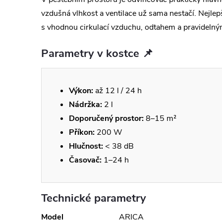
vzdušná vlhkost a ventilace už sama nestačí. Nejlep
s vhodnou cirkulací vzduchu, odtahem a pravidelný
Parametry v kostce 📌
Výkon:
až 12 l / 24 h
Nádržka:
2 l
Doporučený prostor:
8–15 m²
Příkon:
200 W
Hlučnost:
< 38 dB
Časovač:
1–24 h
Technické parametry
Model
ARICA