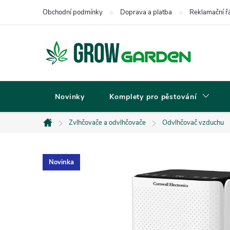
Přejít
Obchodní podmínky
Doprava a platba
Reklamační ř
na
obsah
Novinky
Komplety pro pěstování
Zvlhčovače a odvlhčovače
Odvlhčovač vzduchu
Domů
Novinka