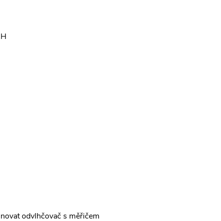
RH
inovat odvlhčovač s měřičem