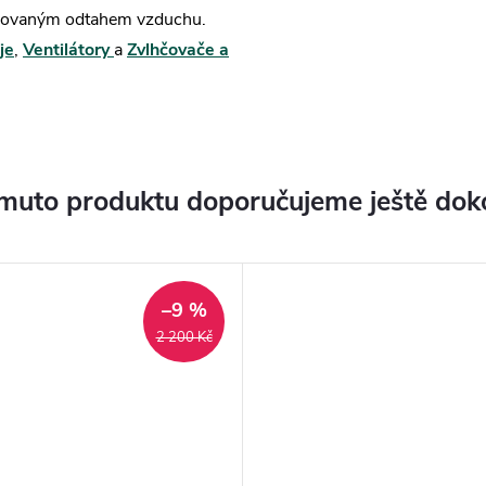
enzovaným odtahem vzduchu.
je
,
Ventilátory
a
Zvlhčovače a
muto produktu doporučujeme ještě dok
–9 %
2 200 Kč