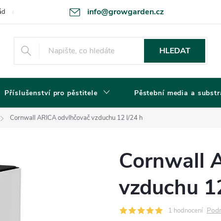
info@growgarden.cz
ád
Odstoupení od smlouvy
Zásady ochrany osobních údajů a cookie
HLEDAT
Příslušenství pro pěstitele
Pěstební media a substr
Cornwall ARICA odvlhčovač vzduchu 12 l/24 h
Cornwall 
vzduchu 12
Podr
1 hodnocení