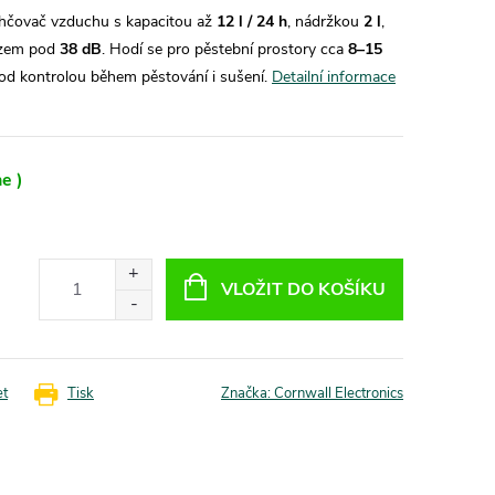
hčovač vzduchu s kapacitou až
12 l / 24 h
, nádržkou
2 l
,
ozem pod
38 dB
. Hodí se pro pěstební prostory cca
8–15
od kontrolou během pěstování i sušení.
Detailní informace
e )
VLOŽIT DO KOŠÍKU
et
Tisk
Značka:
Cornwall Electronics