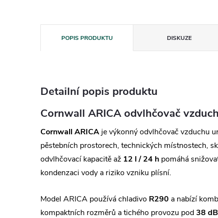
POPIS PRODUKTU
DISKUZE
Detailní popis produktu
Cornwall ARICA odvlhčovač vzduch
Cornwall ARICA
je výkonný odvlhčovač vzduchu urč
pěstebních prostorech, technických místnostech, sk
odvlhčovací kapacitě až
12 l / 24 h
pomáhá snižovat
kondenzaci vody a riziko vzniku plísní.
Model ARICA používá chladivo
R290
a nabízí komb
kompaktních rozměrů a tichého provozu pod
38 dB