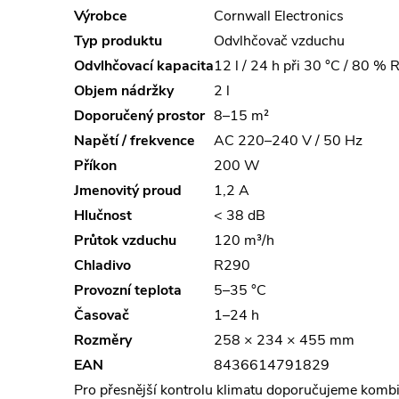
Výrobce
Cornwall Electronics
Typ produktu
Odvlhčovač vzduchu
Odvlhčovací kapacita
12 l / 24 h při 30 °C / 80 % 
Objem nádržky
2 l
Doporučený prostor
8–15 m²
Napětí / frekvence
AC 220–240 V / 50 Hz
Příkon
200 W
Jmenovitý proud
1,2 A
Hlučnost
< 38 dB
Průtok vzduchu
120 m³/h
Chladivo
R290
Provozní teplota
5–35 °C
Časovač
1–24 h
Rozměry
258 × 234 × 455 mm
EAN
8436614791829
Pro přesnější kontrolu klimatu doporučujeme komb