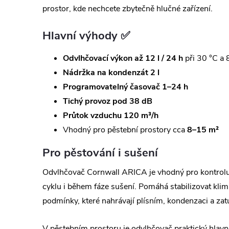
prostor, kde nechcete zbytečně hlučné zařízení.
Hlavní výhody ✅
Odvlhčovací výkon až 12 l / 24 h
při 30 °C a
Nádržka na kondenzát 2 l
Programovatelný časovač 1–24 h
Tichý provoz pod 38 dB
Průtok vzduchu 120 m³/h
Vhodný pro pěstební prostory cca
8–15 m²
Pro pěstování i sušení
Odvlhčovač Cornwall ARICA je vhodný pro kontrolu
cyklu i během fáze sušení. Pomáhá stabilizovat klim
podmínky, které nahrávají plísním, kondenzaci a z
V pěstebním prostoru je odvlhčovač praktický hlavn