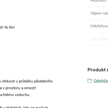
Hlučnost
:
Objem ná
Odvlhčova
 80 % RH
Typ zaříze
Produkt n
Odvlhčo
 vlhkosti v průběhu pěstebního
a v prostoru a omezit
atuchlému vzduchu.
ě v obdobích, kdy se zvyšuje