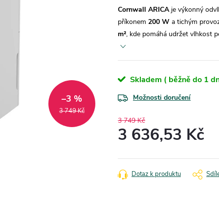
Cornwall ARICA
je výkonný odvl
příkonem
200 W
a tichým prov
m²
, kde pomáhá udržet vlhkost p
Skladem ( běžně do 1 dn
–3 %
Možnosti doručení
3 749 Kč
3 749 Kč
3 636,53 Kč
Měrná
cena:
Dotaz k produktu
Sdíl