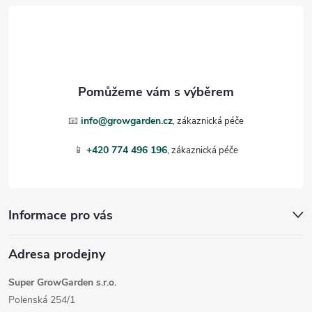
á
p
a
t
📧
info@growgarden.cz
í
📱
+420 774 496 196
Informace pro vás
Adresa prodejny
Super GrowGarden s.r.o.
Polenská 254/1