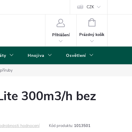
s
CZK
NÁKUPNÍ
KOŠÍK
Prázdný košík
Přihlášení
áty
Hnojiva
Osvětlení
Grow Boxy 
 příruby
Lite 300m3/h bez
odrobnosti hodnocení
Kód produktu:
1013501