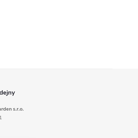
dejny
den s.r.o.
1