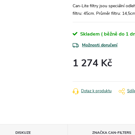
Can-Lite filtry jsou speciální odl
filtru: 45cm. Průměr filtru: 14,5
Skladem ( běžně do 1 dn
Možnosti doručení
1 274 Kč
Měrná
cena:
Dotaz k produktu
Sdíl
DISKUZE
ZNAČKA
CAN-FILTERS