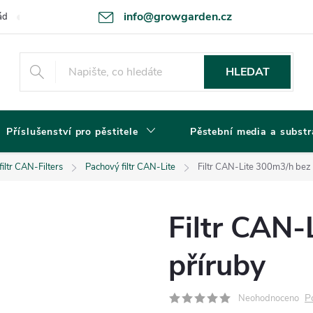
info@growgarden.cz
ád
Odstoupení od smlouvy
Zásady ochrany osobních údajů a cookie
HLEDAT
Příslušenství pro pěstitele
Pěstební media a substr
iltr CAN-Filters
Pachový filtr CAN-Lite
Filtr CAN-Lite 300m3/h bez
Filtr CAN-
příruby
P
Neohodnoceno