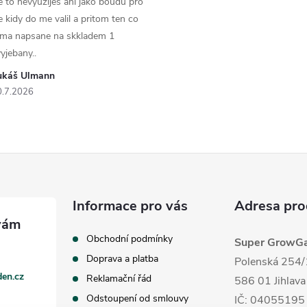
e to nevyuzijes ani jako boudu pro
e kidy do me valil a pritom ten co
 ma napsane na skkladem 1
yjebany..
ukáš Ulmann
0.7.2026
Informace pro vás
Adresa pro
Obchodní podmínky
Super GrowGar
Doprava a platba
Polenská 254/
en.cz
Reklamační řád
586 01 Jihlava
Odstoupení od smlouvy
IČ: 04055195