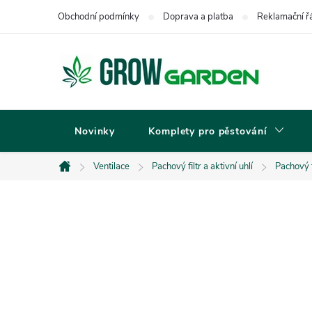
Přejít
Obchodní podmínky
Doprava a platba
Reklamační ř
na
obsah
Novinky
Komplety pro pěstování
Ventilace
Pachový filtr a aktivní uhlí
Pachový f
Domů