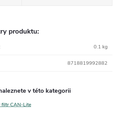
ry produktu:
:
0.1 kg
8718819992882
aleznete v této kategorii
filtr CAN-Lite