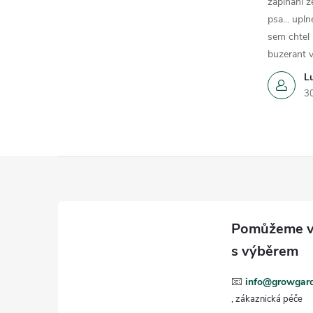
zapinani z
psa... upln
sem chtel
buzerant v
L
3
Z
á
p
a
📧
info@growgard
t