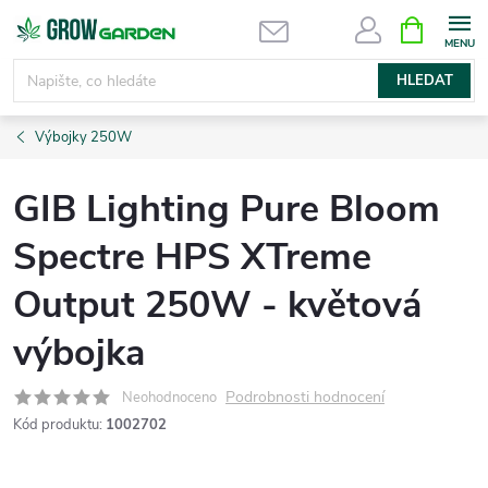
Přejít
NÁKUPNÍ
KOŠÍK
na
obsah
HLEDAT
Výbojky 250W
GIB Lighting Pure Bloom
Spectre HPS XTreme
Output 250W - květová
výbojka
Podrobnosti hodnocení
Neohodnoceno
Kód produktu:
1002702