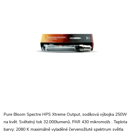
Pure Bloom Spectre HPS Xtreme Output, sodíková výbojka 250W
na květ. Světelný tok 32.000lumenů, PAR 430 mikromol/s . Teplota
barvy: 2080 K maximálně vyladěné červenožluté spektrum světla