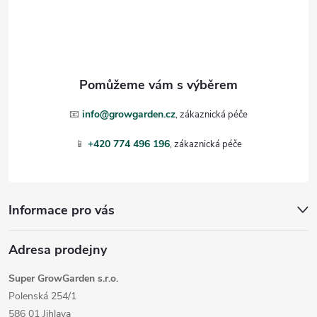
á
p
a
t
📧
info@growgarden.cz
í
📱
+420 774 496 196
Informace pro vás
Adresa prodejny
Super GrowGarden s.r.o.
Polenská 254/1
586 01 Jihlava