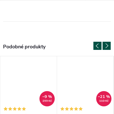
–9 %
–21 %
299 Kč
110 Kč