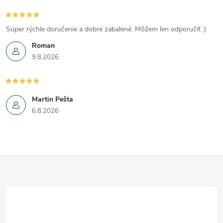
Super rýchle doručenie a dobre zabalené. Môžem len odporučiť :)
Roman
9.8.2026
Martin Pešta
6.8.2026
Z
á
p