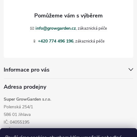
a
t
📧
info@growgarden.cz
í
📱
+420 774 496 196
Informace pro vás
Adresa prodejny
Super GrowGarden s.r.o.
Polenská 254/1
586 01 Jihlava
IČ: 04055195
DIČ: CZ04055195