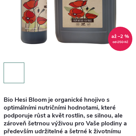
až –2 %
od 250 Kč
Bio Hesi Bloom je organické hnojivo s
optimálními nutričními hodnotami, které
podporuje růst a květ rostlin, se silnou, ale
zároveň šetrnou výživou pro Vaše plodiny a
především udržitelné a šetrné k životnímu