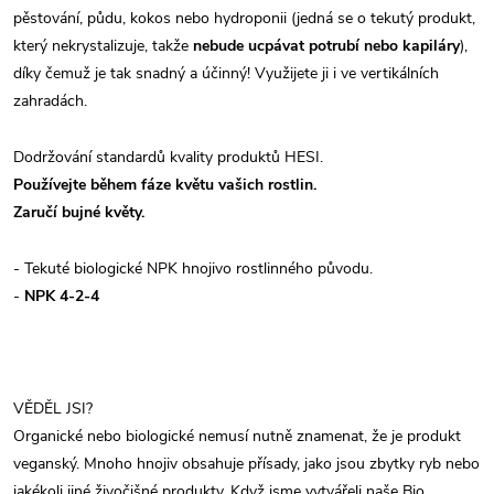
pěstování, půdu, kokos nebo hydroponii (jedná se o tekutý produkt,
který nekrystalizuje, takže
nebude ucpávat potrubí nebo kapiláry
),
díky čemuž je tak snadný a účinný! Využijete ji i ve vertikálních
zahradách.
Dodržování standardů kvality produktů HESI.
Používejte během fáze květu vašich rostlin.
Zaručí bujné květy.
- Tekuté biologické NPK hnojivo rostlinného původu.
-
NPK 4-2-4
VĚDĚL JSI?
Organické nebo biologické nemusí nutně znamenat, že je produkt
veganský. Mnoho hnojiv obsahuje přísady, jako jsou zbytky ryb nebo
jakékoli jiné živočišné produkty. Když jsme vytvářeli naše Bio