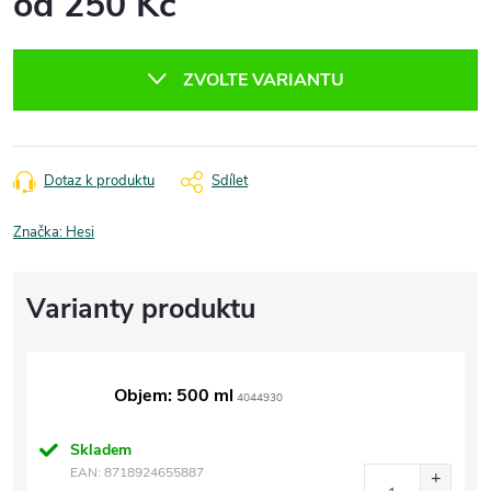
od
250 Kč
Měrná
cena:
ZVOLTE VARIANTU
Dotaz k produktu
Sdílet
Značka:
Hesi
Objem: 500 ml
4044930
Skladem
EAN:
8718924655887