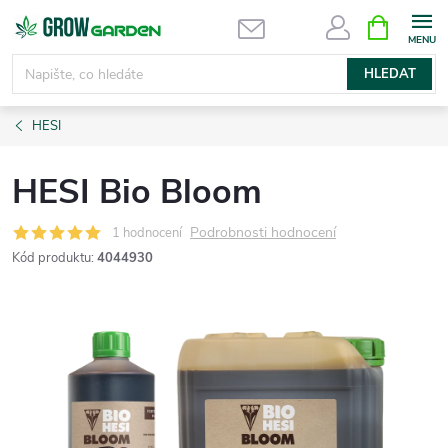
Přejít
NÁKUPNÍ
KOŠÍK
na
obsah
HLEDAT
HESI
HESI Bio Bloom
Podrobnosti hodnocení
1 hodnocení
Kód produktu:
4044930