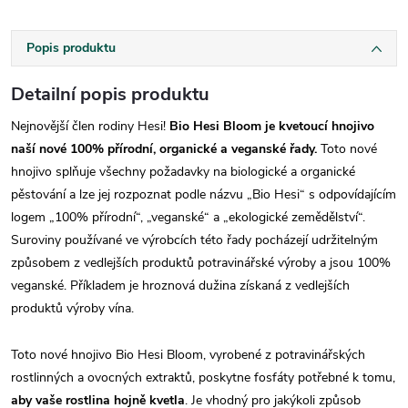
Popis produktu
Detailní popis produktu
Nejnovější člen rodiny Hesi!
Bio Hesi Bloom je kvetoucí hnojivo
naší nové 100% přírodní, organické a veganské řady.
Toto nové
hnojivo splňuje všechny požadavky na biologické a organické
pěstování a lze jej rozpoznat podle názvu „Bio Hesi“ s odpovídajícím
logem „100% přírodní“, „veganské“ a „ekologické zemědělství“.
Suroviny používané ve výrobcích této řady pocházejí udržitelným
způsobem z vedlejších produktů potravinářské výroby a jsou 100%
veganské. Příkladem je hroznová dužina získaná z vedlejších
produktů výroby vína.
Toto nové hnojivo Bio Hesi Bloom, vyrobené z potravinářských
rostlinných a ovocných extraktů, poskytne fosfáty potřebné k tomu,
aby vaše rostlina hojně kvetla
. Je vhodný pro jakýkoli způsob