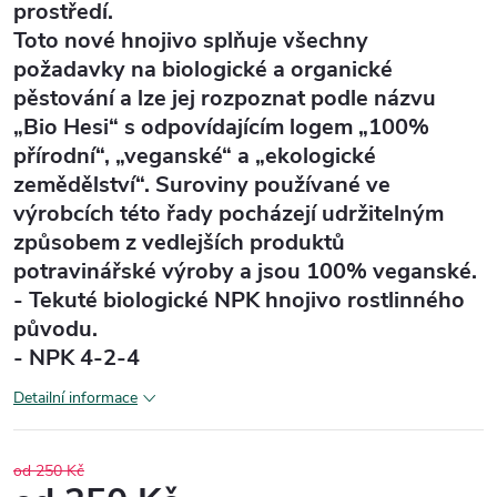
prostředí.
Toto nové hnojivo splňuje všechny
požadavky na biologické a organické
pěstování a lze jej rozpoznat podle názvu
„Bio Hesi“ s odpovídajícím logem „100%
přírodní“, „veganské“ a „ekologické
zemědělství“. Suroviny používané ve
výrobcích této řady pocházejí udržitelným
způsobem z vedlejších produktů
potravinářské výroby a jsou 100% veganské.
- Tekuté biologické NPK hnojivo rostlinného
původu.
- NPK 4-2-4
Detailní informace
od 250 Kč