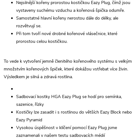
Nejsilnější kořeny prorostou kostičkou Eazy Plug, čímž jsou
vystaveny suchému vzduchu a kořenová špička odumře.
Samostatné hlavní kořeny nerostou dále do délky, ale
rozvětvují se.
Při tom tvoří nové drobné kořenové vlásečnice, které
prorostou celou kostičkou.
To vede k vytvoření jemně členitého kořenového systému s velkým
množstvím kořenových špiček, které dokážou vstřebat více živin.
Výsledkem je silná a zdravá rostlina.
Sadbovací kostky HGA Eazy Plug se hodí pro semínka,
sazenice, řízky
Kostičky lze zasadit i s rostlinou do větších Eazy Block nebo
Eazy Pyramid
Vysokou úspěšnost v klíčení pomocí Eazy Plug jsme
zaznamenali v našem testu sadbovacích médií