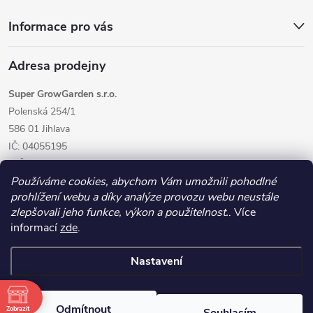
Informace pro vás
Adresa prodejny
Super GrowGarden s.r.o.
Polenská 254/1
586 01 Jihlava
IČ: 04055195
DIČ: CZ04055195
Používáme cookies, abychom Vám umožnili pohodlné
prohlížení webu a díky analýze provozu webu neustále
zlepšovali jeho funkce, výkon a použitelnost.
. Více
informací
zde
.
Nastavení
Copyright 2026
GrowGarden.cz
. Všechna práva vyhrazena.
Odmítnout
Zobrazit