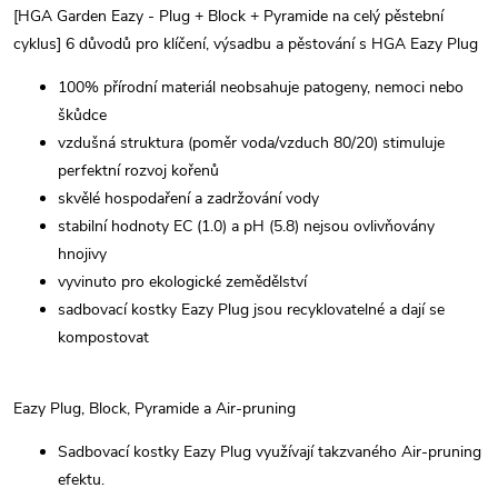
[HGA Garden Eazy - Plug + Block + Pyramide na celý pěstební
cyklus] 6 důvodů pro klíčení, výsadbu a pěstování s HGA Eazy Plug
100% přírodní materiál neobsahuje patogeny, nemoci nebo
škůdce
vzdušná struktura (poměr voda/vzduch 80/20) stimuluje
perfektní rozvoj kořenů
skvělé hospodaření a zadržování vody
stabilní hodnoty EC (1.0) a pH (5.8) nejsou ovlivňovány
hnojivy
vyvinuto pro ekologické zemědělství
sadbovací kostky Eazy Plug jsou recyklovatelné a dají se
kompostovat
Eazy Plug, Block, Pyramide a Air-pruning
Sadbovací kostky Eazy Plug využívají takzvaného Air-pruning
efektu.