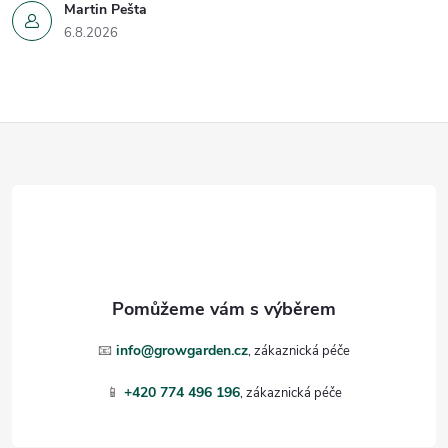
Martin Pešta
6.8.2026
Z
á
p
a
t
📧
info@growgarden.cz
í
📱
+420 774 496 196