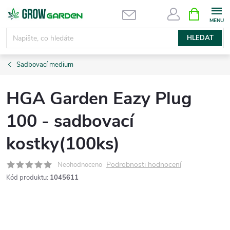
Přejít
NÁKUPNÍ
KOŠÍK
na
obsah
HLEDAT
Sadbovací medium
HGA Garden Eazy Plug
100 - sadbovací
kostky(100ks)
Podrobnosti hodnocení
Neohodnoceno
Kód produktu:
1045611