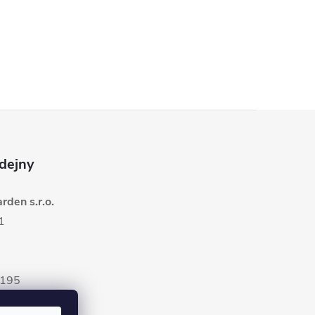
dejny
den s.r.o.
1
5195