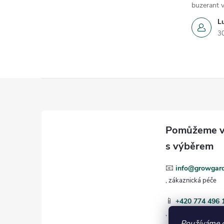
buzerant v
L
3
Z
á
p
a
📧
info@growgard
t
📱
+420 774 496 
í
Používáme 