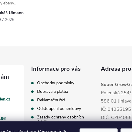
yjebany..
ukáš Ulmann
0.7.2026
Informace pro vás
Adresa pro
Obchodní podmínky
Super GrowGar
Doprava a platba
Polenská 254/
en.cz
Reklamační řád
586 01 Jihlava
Odstoupení od smlouvy
IČ: 04055195
Zásady ochrany osobních
DIČ: CZ0405
196
údajů a cookies
cookies, abychom Vám umožnili