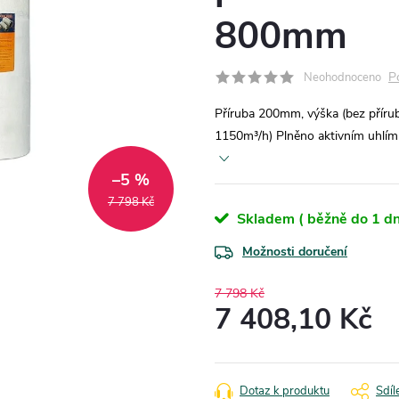
800mm
P
Neohodnoceno
Příruba 200mm, výška (bez přír
1150m³/h) Plněno aktivním uhlím 1
–5 %
7 798 Kč
Skladem ( běžně do 1 dn
Možnosti doručení
7 798 Kč
7 408,10 Kč
Měrná
cena:
Dotaz k produktu
Sdíl