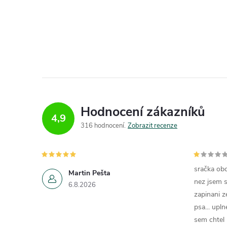
Hodnocení zákazníků
4,9
316 hodnocení
Zobrazit recenze
sračka obc
Martin Pešta
nez jsem s
6.8.2026
zapinani z
psa... upln
sem chtel