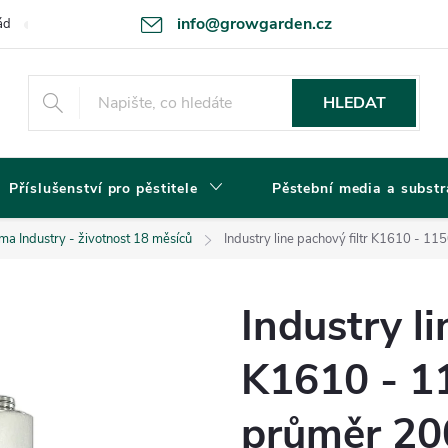
info@growgarden.cz
ád
Odstoupení od smlouvy
Zásady ochrany osobních údajů a cookie
HLEDAT
Příslušenství pro pěstitele
Pěstební media a substr
ma Industry - životnost 18 měsíců
Industry line pachový filtr K1610 
Industry li
K1610 - 1
průměr 20