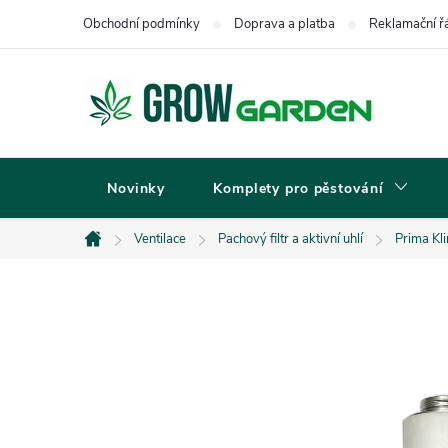
Přejít
Obchodní podmínky
Doprava a platba
Reklamační ř
na
obsah
Novinky
Komplety pro pěstování
Ventilace
Pachový filtr a aktivní uhlí
Prima Kli
Domů