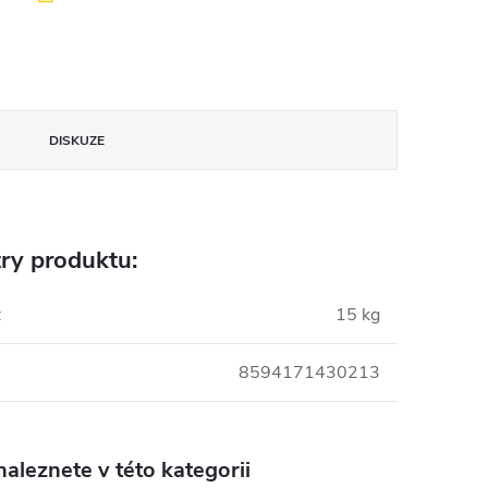
DISKUZE
ry produktu:
:
15 kg
8594171430213
aleznete v této kategorii