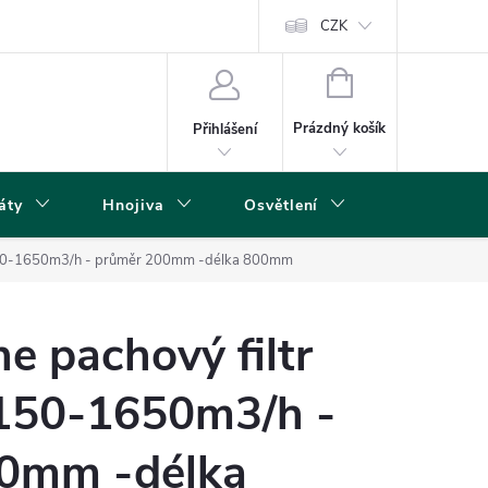
s
CZK
NÁKUPNÍ
KOŠÍK
Prázdný košík
Přihlášení
áty
Hnojiva
Osvětlení
Grow Boxy 
- 1150-1650m3/h - průměr 200mm -délka 800mm
ne pachový filtr
150-1650m3/h -
0mm -délka