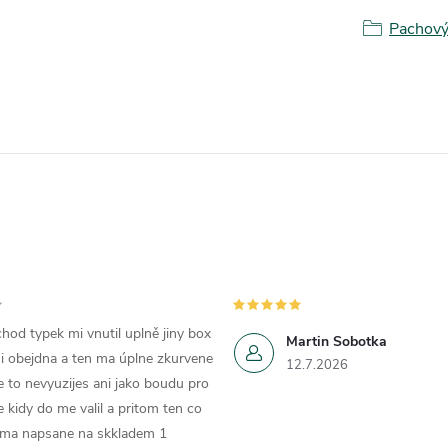
Pachový 
hod typek mi vnutil uplně jiny box
Martin Sobotka
i obejdna a ten ma úplne zkurvene
12.7.2026
e to nevyuzijes ani jako boudu pro
e kidy do me valil a pritom ten co
 ma napsane na skkladem 1