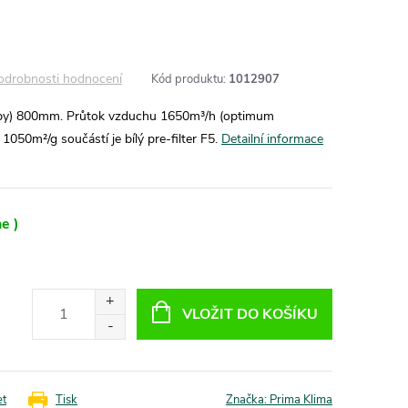
odrobnosti hodnocení
Kód produktu:
1012907
uby) 800mm. Průtok vzduchu 1650m³/h (optimum
050m²/g součástí je bílý pre-filter F5.
Detailní informace
e )
VLOŽIT DO KOŠÍKU
et
Tisk
Značka:
Prima Klima