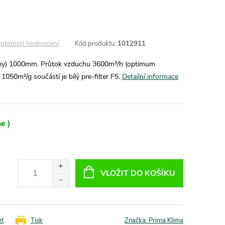
obnosti hodnocení
Kód produktu:
1012911
uby) 1000mm. Průtok vzduchu 3600m³/h (optimum
050m²/g součástí je bílý pre-filter F5.
Detailní informace
e )
VLOŽIT DO KOŠÍKU
et
Tisk
Značka:
Prima Klima