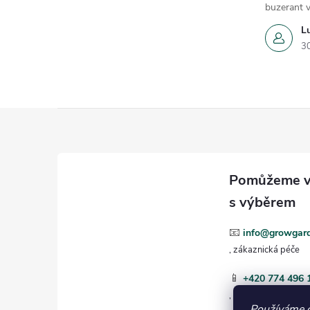
buzerant v
L
3
Z
á
p
a
📧
info@growgard
t
📱
+420 774 496 
í
Používáme 