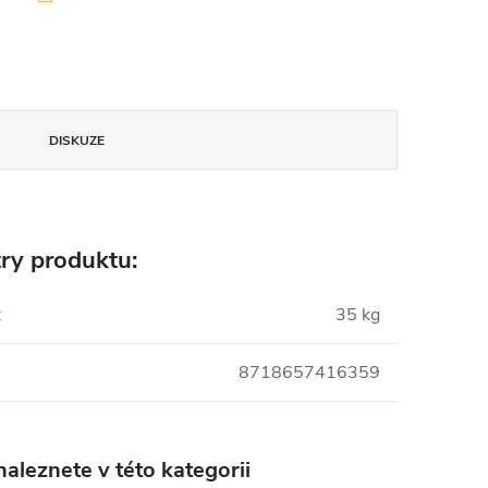
DISKUZE
ry produktu:
:
35 kg
8718657416359
aleznete v této kategorii