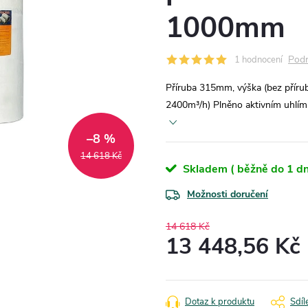
1000mm
Podr
1 hodnocení
Příruba 315mm, výška (bez přír
2400m³/h) Plněno aktivním uhlím 1
–8 %
14 618 Kč
Skladem ( běžně do 1 dn
Možnosti doručení
14 618 Kč
13 448,56 Kč
Měrná
cena:
Dotaz k produktu
Sdíl