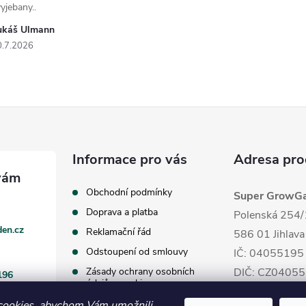
yjebany..
ukáš Ulmann
0.7.2026
Informace pro vás
Adresa pro
Obchodní podmínky
Super GrowGar
Doprava a platba
Polenská 254/
en.cz
Reklamační řád
586 01 Jihlava
Odstoupení od smlouvy
IČ: 04055195
Zásady ochrany osobních
DIČ: CZ0405
196
údajů a cookies
cookies, abychom Vám umožnili