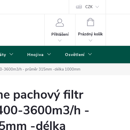
s
CZK
NÁKUPNÍ
KOŠÍK
Prázdný košík
Přihlášení
áty
Hnojiva
Osvětlení
Grow Boxy 
- 2400-3600m3/h - průměr 315mm -délka 1000mm
ne pachový filtr
400-3600m3/h -
5mm -délka