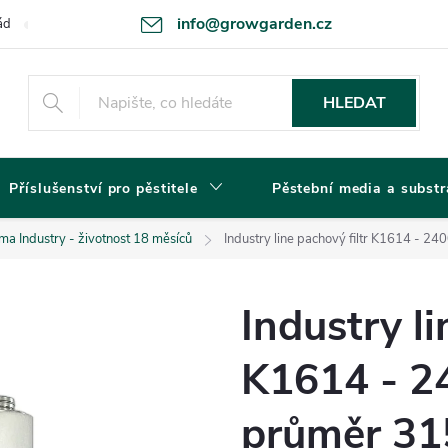
info@growgarden.cz
ád
Odstoupení od smlouvy
Zásady ochrany osobních údajů a cookie
HLEDAT
Příslušenství pro pěstitele
Pěstební media a substr
ma Industry - životnost 18 měsíců
Industry line pachový filtr K1614 
Industry li
K1614 - 2
průměr 31