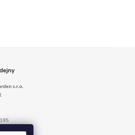
dejny
den s.r.o.
1
5195