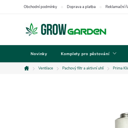
Přejít
Obchodní podmínky
Doprava a platba
Reklamační ř
na
obsah
Novinky
Komplety pro pěstování
Ventilace
Pachový filtr a aktivní uhlí
Prima Kli
Domů