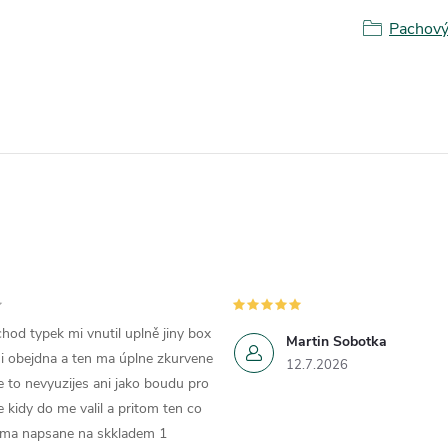
Pachový 
hod typek mi vnutil uplně jiny box
Martin Sobotka
i obejdna a ten ma úplne zkurvene
12.7.2026
e to nevyuzijes ani jako boudu pro
e kidy do me valil a pritom ten co
 ma napsane na skkladem 1