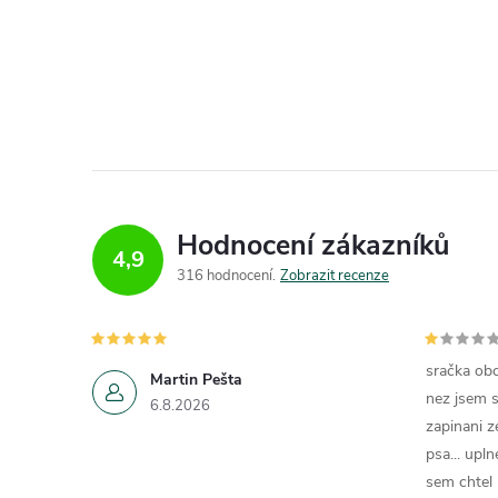
Hodnocení zákazníků
4,9
316 hodnocení
Zobrazit recenze
sračka obc
Martin Pešta
nez jsem s
6.8.2026
zapinani z
psa... upln
sem chtel