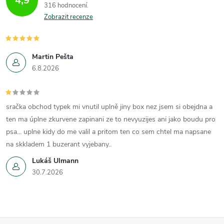
4,9
316 hodnocení
Zobrazit recenze
Martin Pešta
6.8.2026
sračka obchod typek mi vnutil uplně jiny box nez jsem si obejdna a
ten ma úplne zkurvene zapinani ze to nevyuzijes ani jako boudu pro
psa... uplne kidy do me valil a pritom ten co sem chtel ma napsane
na skkladem 1 buzerant vyjebany..
Lukáš Ulmann
30.7.2026