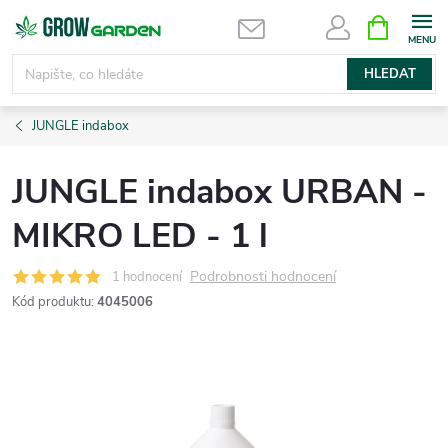
Přejít
NÁKUPNÍ
KOŠÍK
na
obsah
HLEDAT
JUNGLE indabox
JUNGLE indabox URBAN -
MIKRO LED - 1 l
Podrobnosti hodnocení
1 hodnocení
Kód produktu:
4045006