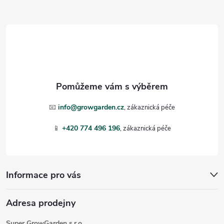
Z
á
p
a
t
📧
info@growgarden.cz
í
📱
+420 774 496 196
Informace pro vás
Adresa prodejny
Super GrowGarden s.r.o.