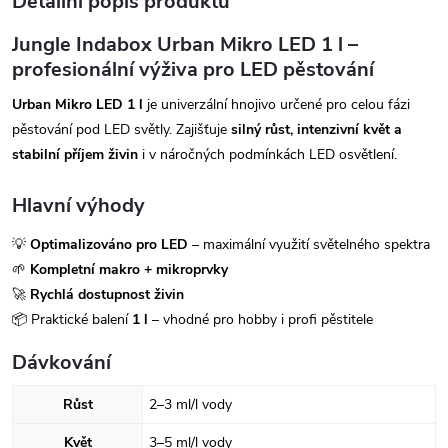
Detailní popis produktu
Jungle Indabox Urban Mikro LED 1 l –
profesionální výživa pro LED pěstování
Urban Mikro LED 1 l
je univerzální hnojivo určené pro celou fázi
pěstování pod LED světly. Zajišťuje
silný růst, intenzivní květ a
stabilní příjem živin
i v náročných podmínkách LED osvětlení.
Hlavní výhody
💡
Optimalizováno pro LED
– maximální využití světelného spektra
🌱
Kompletní makro + mikroprvky
🚀
Rychlá dostupnost živin
📦 Praktické balení
1 l
– vhodné pro hobby i profi pěstitele
Dávkování
Růst
2–3 ml/l vody
Květ
3–5 ml/l vody