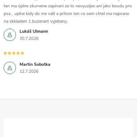
ten ma úplne zkurvene zapinani ze to nevyuzijes ani jako boudu pro
psa... uplne kidy do me valil a pritom ten co sem chtel ma napsane
na skkladem 1 buzerant vyjebany..
Lukáš Ulmann
30.7.2026
Martin Sobotka
12.7.2026
Z
á
p