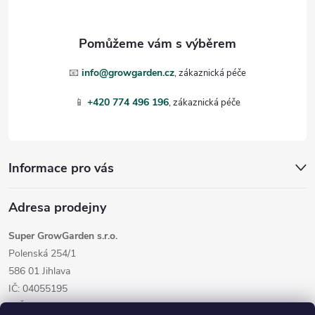
a
t
📧
info@growgarden.cz
í
📱
+420 774 496 196
Informace pro vás
Adresa prodejny
Super GrowGarden s.r.o.
Polenská 254/1
586 01 Jihlava
IČ: 04055195
DIČ: CZ04055195