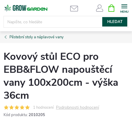
Přejít
NÁKUPNÍ
KOŠÍK
na
obsah
HLEDAT
Pěstební stoly a náplavové vany
Kovový stůl ECO pro
EBB&FLOW napouštěcí
vany 100x200cm - výška
36cm
Podrobnosti hodnocení
1 hodnocení
Kód produktu:
2010205