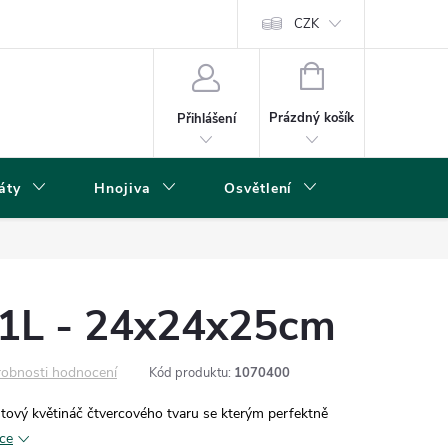
s
CZK
NÁKUPNÍ
KOŠÍK
Prázdný košík
Přihlášení
áty
Hnojiva
Osvětlení
Grow Boxy 
11L - 24x24x25cm
obnosti hodnocení
Kód produktu:
1070400
tový květináč čtvercového tvaru se kterým perfektně
ace