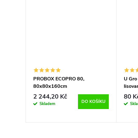
–11 %
8 474 Kč
PROBOX ECOPRO 80,
U Gro 
W
80x80x160cm
lisov
2 244,20 Kč
80 K
KOŠÍKU
DO KOŠÍKU
Skladem
Skl