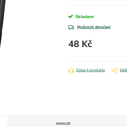
Skladem
Možnosti doručení
48 Kč
Měrná
cena:
Dotaz k produktu
Sdíl
DISKUZE