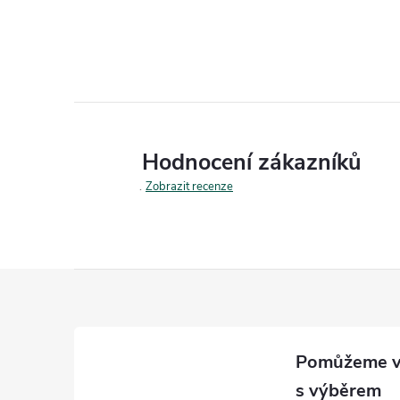
Hodnocení zákazníků
Zobrazit recenze
Z
á
p