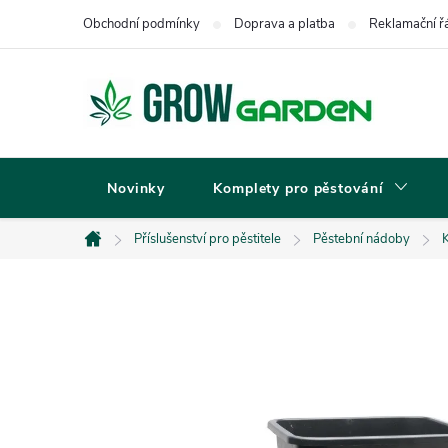
Přejít
Obchodní podmínky
Doprava a platba
Reklamační ř
na
obsah
Novinky
Komplety pro pěstování
Příslušenství pro pěstitele
Pěstební nádoby
Domů