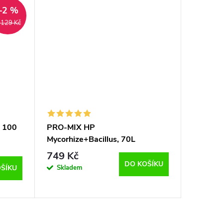
–2 %
 129 Kč
- 100
PRO-MIX HP
ClimaBo
Mycorhize+Bacillus, 70L
240x24
749 Kč
10 49
DO KOŠÍKU
Skladem
Sklad
ŠÍKU
do 1 dne 