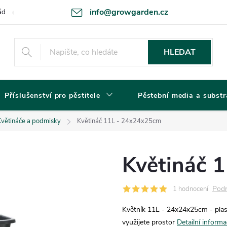
info@growgarden.cz
ád
Odstoupení od smlouvy
Zásady ochrany osobních údajů a cookie
HLEDAT
Příslušenství pro pěstitele
Pěstební media a substr
Květináče a podmisky
Květináč 11L - 24x24x25cm
Květináč 
Podr
1 hodnocení
Květník 11L - 24x24x25cm - plas
využijete prostor
Detailní inform