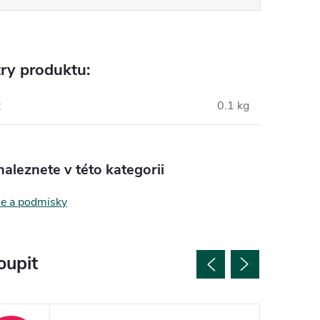
ry produktu:
:
0.1 kg
aleznete v této kategorii
če a podmisky
oupit