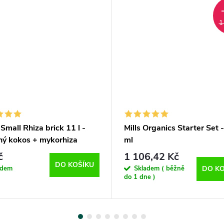
1
Small Rhiza brick 11 l -
Mills Organics Starter Set 
aný kokos + mykorhiza
ml
č
1 106,42 Kč
DO KOŠÍKU
adem
Skladem ( běžně
DO KO
do 1 dne )