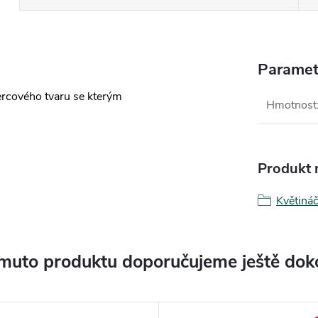
Paramet
ercového tvaru se kterým
Hmotnost
Produkt n
Květiná
muto produktu doporučujeme ještě dok