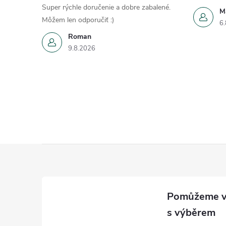
Super rýchle doručenie a dobre zabalené.
M
Môžem len odporučiť :)
6.
Roman
9.8.2026
Z
á
p