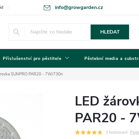
info@growgarden.cz
ád
Odstoupení od smlouvy
Zásady ochrany osobních údajů a cookie
HLEDAT
Příslušenství pro pěstitele
Pěstební media a substr
árovka SUNPRO PAR20 - 7W/730n
LED žáro
PAR20 - 
Podr
1 hodnocení