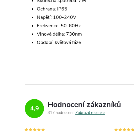
Skutečná spotřeba: 7W
Ochrana: IP65
Napětí: 100-240V
Frekvence: 50-60Hz
Vlnová délka: 730nm
Období: květová fáze
Hodnocení zákazníků
4,9
317 hodnocení
Zobrazit recenze