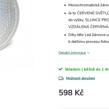
Monochromatická žárov
Je to ČERVENÉ SVĚTLO 
do výšky. SLUNCE PR
VZDÁLENÁ ČERVENÁ, 
Díky této Led žárovce uš
k delšímu procesu foto
Detailní informace
Skladem ( běžně do 1 dn
Možnosti doručení
598 Kč
Měrná
cena: