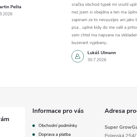
sračka obchod typek mi vnutil upln
artin Pešta
nez jsem si obejdna a ten ma úpln
8.2026
zapinani ze to nevyuzijes ani jako
psa... uplne kidy do me valil a prit
sem chtel ma napsane na skklade
buzerant vyjebany..
Lukáš Ulmann
30.7.2026
Informace pro vás
Adresa pro
Obchodní podmínky
Super GrowGar
Doprava a platba
Polenská 254/