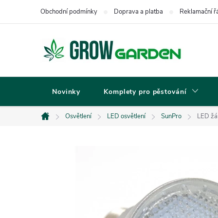
Přejít
Obchodní podmínky
Doprava a platba
Reklamační ř
na
obsah
Novinky
Komplety pro pěstování
Osvětlení
LED osvětlení
SunPro
LED ž
Domů