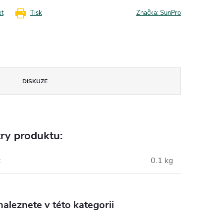
et
Tisk
Značka:
SunPro
DISKUZE
ry produktu:
:
0.1 kg
aleznete v této kategorii