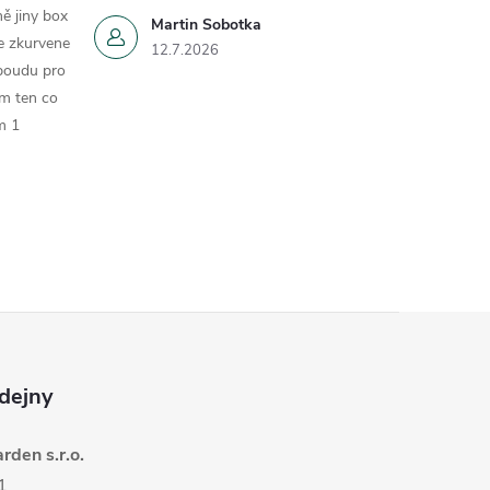
ě jiny box
Martin Sobotka
e zkurvene
12.7.2026
 boudu pro
om ten co
m 1
dejny
den s.r.o.
1