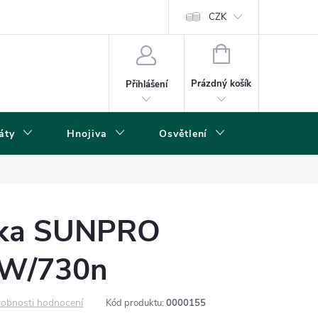
s
CZK
NÁKUPNÍ
KOŠÍK
Prázdný košík
Přihlášení
áty
Hnojiva
Osvětlení
Grow Boxy 
vka SUNPRO
7W/730n
obnosti hodnocení
Kód produktu:
0000155