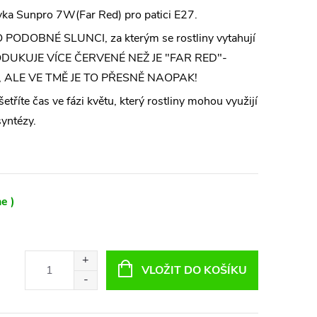
ka Sunpro 7W(Far Red) pro patici E27.
PODOBNÉ SLUNCI, za kterým se rostliny vytahují
ODUKUJE VÍCE ČERVENÉ NEŽ JE "FAR RED"-
ALE VE TMĚ JE TO PŘESNĚ NAOPAK!
etříte čas ve fázi květu, který rostliny mohou využijí
syntézy.
e )
VLOŽIT DO KOŠÍKU