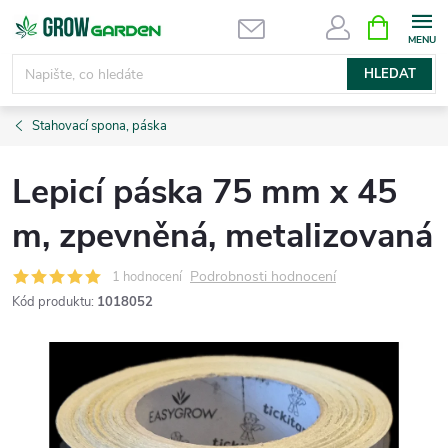
Přejít
NÁKUPNÍ
KOŠÍK
na
obsah
HLEDAT
Stahovací spona, páska
Lepicí páska 75 mm x 45
m, zpevněná, metalizovaná
Podrobnosti hodnocení
1 hodnocení
Kód produktu:
1018052