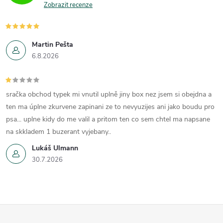
Zobrazit recenze
Martin Pešta
6.8.2026
sračka obchod typek mi vnutil uplně jiny box nez jsem si obejdna a
ten ma úplne zkurvene zapinani ze to nevyuzijes ani jako boudu pro
psa... uplne kidy do me valil a pritom ten co sem chtel ma napsane
na skkladem 1 buzerant vyjebany..
Lukáš Ulmann
30.7.2026
Z