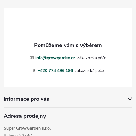
á
p
a
t
📧
info@growgarden.cz
í
📱
+420 774 496 196
Informace pro vás
Adresa prodejny
Super GrowGarden s.r.o.
Polenská 254/1