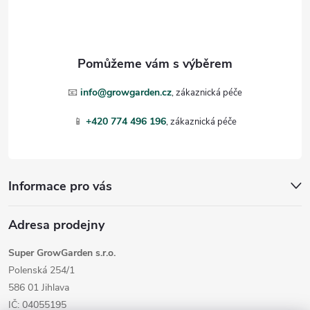
p
a
t
📧
info@growgarden.cz
í
📱
+420 774 496 196
Informace pro vás
Adresa prodejny
Super GrowGarden s.r.o.
Polenská 254/1
586 01 Jihlava
IČ: 04055195