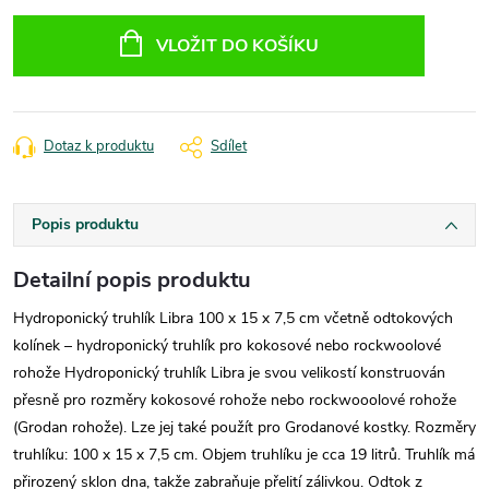
Měrná
cena:
VLOŽIT DO KOŠÍKU
Dotaz k produktu
Sdílet
Popis produktu
Detailní popis produktu
Hydroponický truhlík Libra 100 x 15 x 7,5 cm včetně odtokových
kolínek – hydroponický truhlík pro kokosové nebo rockwoolové
rohože Hydroponický truhlík Libra je svou velikostí konstruován
přesně pro rozměry kokosové rohože nebo rockwooolové rohože
(Grodan rohože). Lze jej také použít pro Grodanové kostky. Rozměry
truhlíku: 100 x 15 x 7,5 cm. Objem truhlíku je cca 19 litrů. Truhlík má
přirozený sklon dna, takže zabraňuje přelití zálivkou. Odtok z