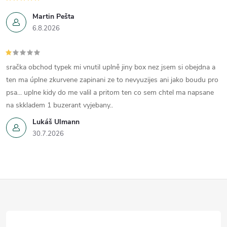
Martin Pešta
6.8.2026
sračka obchod typek mi vnutil uplně jiny box nez jsem si obejdna a
ten ma úplne zkurvene zapinani ze to nevyuzijes ani jako boudu pro
psa... uplne kidy do me valil a pritom ten co sem chtel ma napsane
na skkladem 1 buzerant vyjebany..
Lukáš Ulmann
30.7.2026
Z
á