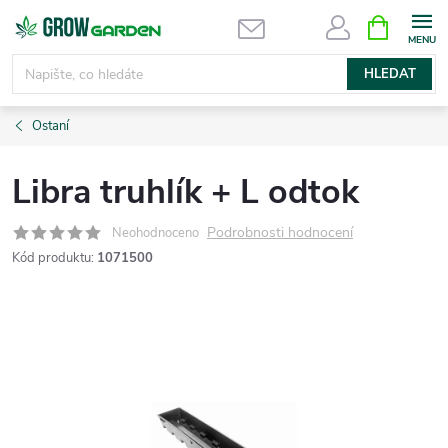
Přejít
NÁKUPNÍ
KOŠÍK
na
obsah
HLEDAT
Ostaní
Libra truhlík + L odtok
Podrobnosti hodnocení
Neohodnoceno
Kód produktu:
1071500