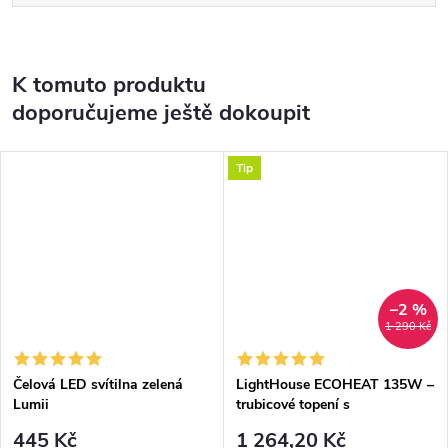
K tomuto produktu
doporučujeme ještě dokoupit
Tip
–2 %
1 290 Kč
Čelová LED svítilna zelená
LightHouse ECOHEAT 135W –
Lumii
trubicové topení s
termostatem
445 Kč
1 264,20 Kč