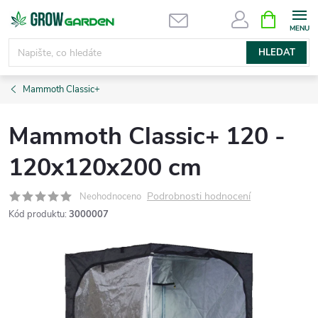
Přejít
NÁKUPNÍ
KOŠÍK
na
obsah
HLEDAT
Mammoth Classic+
Mammoth Classic+ 120 -
120x120x200 cm
Podrobnosti hodnocení
Neohodnoceno
Kód produktu:
3000007