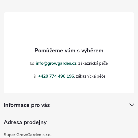
Z
á
p
a
t
📧
info@growgarden.cz
í
📱
+420 774 496 196
Informace pro vás
Adresa prodejny
Super GrowGarden s.r.o.