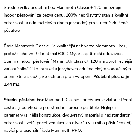
Středně velký pěstební box Mammoth Classic+ 120 umožňuje
indoor pěstování za bezva cenu. 100% neprůsvitný stan s kvalitní
odrazivostí a odnímatelným dnem je vhodný pro středně zkušené
pěstitele.
Řada Mammoth Classic+ je kvalitnější než verze Mammoth Lite+,
protože jeho vnitřní materiál 600D Mylar zajistí lepší odrazivost.
Stan na indoor pěstování Mammoth Classic+ 120 má oproti levnější
variantě silnější konstrukci a je vybaven odnímatelným vodotěsným
dnem, které slouží jako ochrana proti vytopení.
Pěstební plocha je
1.44 m2
.
Střední pěstební box
Mammoth Classic+ představuje zlatou střední
cestu a jsou vhodné pro středně náročné pěstitele. Nejlepší
parametry (silnější konstrukce, dvouvrstvý materiál s nadstandardní
odrazivostí, větší počet ventilačních otvorů i vnitřního příslušenství)
nabízí profesionální řada Mammoth PRO.