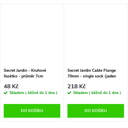
Secret Jardin - Kruhové
Secret Jardin Cable Flange
řezátko - průměr 7cm
70mm - single sock (jeden
rukáv)
48 Kč
218 Kč
Skladem ( běžně do 1 dne )
Skladem ( běžně do 1 dne )
DO KOŠÍKU
DO KOŠÍKU