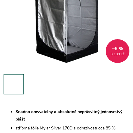
–6 %
3 109 Kč
Snadno omyvatelný a absolutně neprůsvitný jednovrstvý
plášť
stříbrná fólie Mylar Silver 170D s odrazivostí cca 85 %