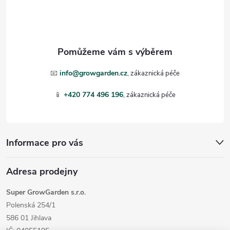
p
a
t
📧
info@growgarden.cz
í
📱
+420 774 496 196
Informace pro vás
Adresa prodejny
Super GrowGarden s.r.o.
Polenská 254/1
586 01 Jihlava