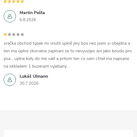
Martin Pešta
6.8.2026
sračka obchod typek mi vnutil uplně jiny box nez jsem si obejdna a
ten ma úplne zkurvene zapinani ze to nevyuzijes ani jako boudu pro
psa... uplne kidy do me valil a pritom ten co sem chtel ma napsane
na skkladem 1 buzerant vyjebany..
Lukáš Ulmann
30.7.2026
Z
á