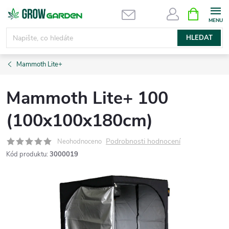
Přejít
NÁKUPNÍ
KOŠÍK
na
obsah
HLEDAT
Mammoth Lite+
Mammoth Lite+ 100
(100x100x180cm)
Podrobnosti hodnocení
Neohodnoceno
Kód produktu:
3000019