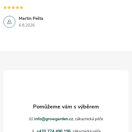
Martin Pešta
6.8.2026
Z
á
p
a
t
📧
info@growgarden.cz
📱
+420 774 496 196