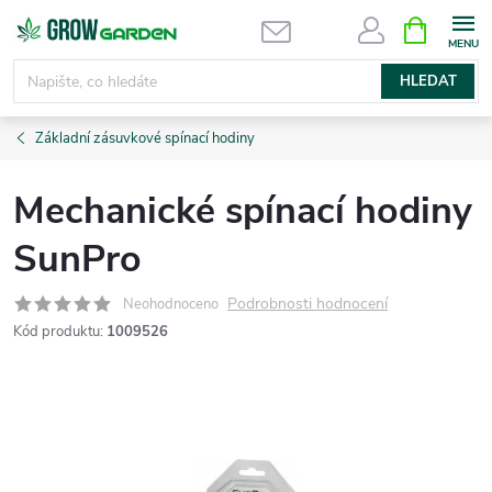
Přejít
NÁKUPNÍ
KOŠÍK
na
obsah
HLEDAT
Základní zásuvkové spínací hodiny
Mechanické spínací hodiny
SunPro
Podrobnosti hodnocení
Neohodnoceno
Kód produktu:
1009526