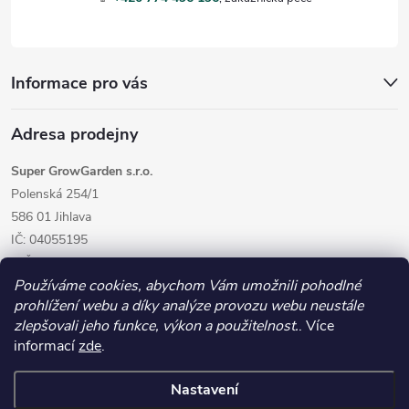
í
Informace pro vás
Adresa prodejny
Super GrowGarden s.r.o.
Polenská 254/1
586 01 Jihlava
IČ: 04055195
DIČ: CZ04055195
Používáme cookies, abychom Vám umožnili pohodlné
prohlížení webu a díky analýze provozu webu neustále
zlepšovali jeho funkce, výkon a použitelnost.
. Více
informací
zde
.
Nastavení