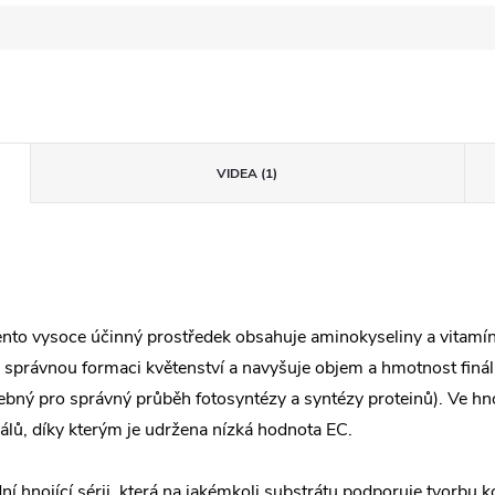
VIDEA (1)
nto vysoce účinný prostředek obsahuje aminokyseliny a vitamíny
 správnou formaci květenství a navyšuje objem a hmotnost finá
třebný pro správný průběh fotosyntézy a syntézy proteinů). Ve h
riálů, díky kterým je udržena nízká hodnota EC.
 hnojící sérii, která na jakémkoli substrátu podporuje tvorbu ko