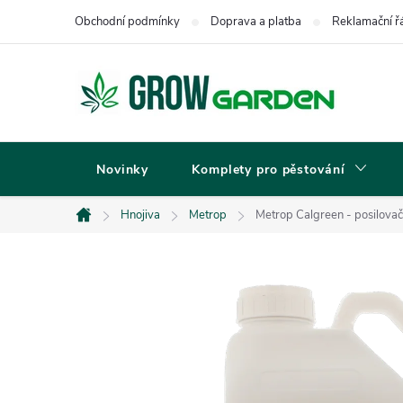
Přejít
Obchodní podmínky
Doprava a platba
Reklamační ř
na
obsah
Novinky
Komplety pro pěstování
Hnojiva
Metrop
Metrop Calgreen - posilovač 
Domů