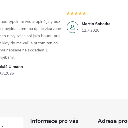
hod typek mi vnutil uplně jiny box
Martin Sobotka
i obejdna a ten ma úplne zkurvene
12.7.2026
e to nevyuzijes ani jako boudu pro
e kidy do me valil a pritom ten co
 ma napsane na skkladem 1
yjebany..
ukáš Ulmann
0.7.2026
Informace pro vás
Adresa pro