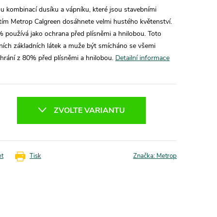
ou kombinací dusíku a vápníku, které jsou stavebními
ím Metrop Calgreen dosáhnete velmi hustého květenství.
 používá jako ochrana před plísněmi a hnilobou. Toto
itních základních látek a muže být smícháno se všemi
hrání z 80% před plísněmi a hnilobou.
Detailní informace
ZVOLTE VARIANTU
et
Tisk
Značka:
Metrop