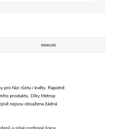
DISKUZE
 pro fázi růstu i květu. Rapidně
lního produktu. Díky Metrop
nojivě nejsou obsažena žádná
řenů a silné rostlinné špice,