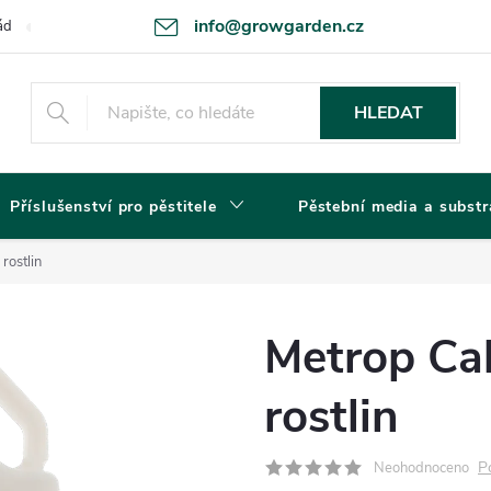
info@growgarden.cz
ád
Odstoupení od smlouvy
Zásady ochrany osobních údajů a cookie
HLEDAT
Příslušenství pro pěstitele
Pěstební media a substr
rostlin
Metrop Cal
rostlin
P
Neohodnoceno