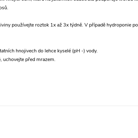
osů.
viny používejte roztok 1x až 3x týdně. V případě hydroponie po
tatních hnojivech do lehce kyselé (pH -) vody.
ě, uchovejte před mrazem.