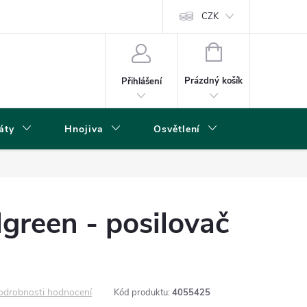
s
CZK
NÁKUPNÍ
KOŠÍK
Prázdný košík
Přihlášení
áty
Hnojiva
Osvětlení
Grow Boxy 
green - posilovač
odrobnosti hodnocení
Kód produktu:
4055425