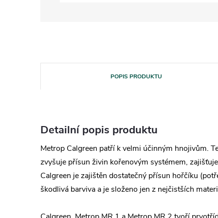
POPIS PRODUKTU
Detailní popis produktu
Metrop Calgreen patří k velmi účinným hnojivům. Te
zvyšuje přísun živin kořenovým systémem, zajišťuje
Calgreen je zajištěn dostatečný přísun hořčíku (po
škodlivá barviva a je složeno jen z nejčistších mate
Calgreen, Metrop MR 1 a Metrop MR 2 tvoří prvotřídní