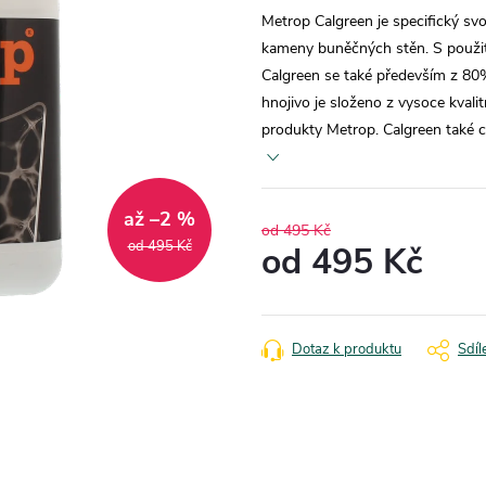
Metrop Calgreen je specifický sv
kameny buněčných stěn. S použit
Calgreen se také především z 80%
hnojivo je složeno z vysoce kval
produkty Metrop. Calgreen také c
až –2 %
od 495 Kč
od 495 Kč
od
495 Kč
Měrná
cena:
Dotaz k produktu
Sdíl