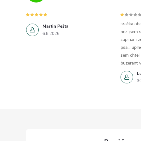
sračka obc
Martin Pešta
nez jsem s
6.8.2026
zapinani z
psa... upln
sem chtel
buzerant v
L
3
Z
á