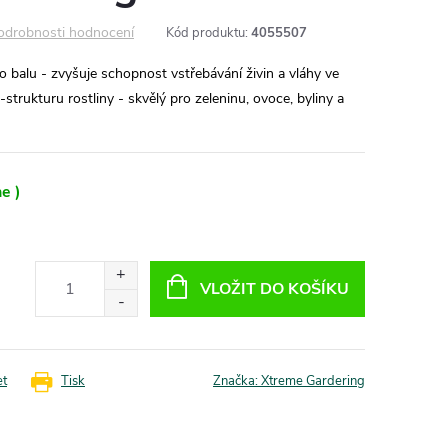
odrobnosti hodnocení
Kód produktu:
4055507
o balu - zvyšuje schopnost vstřebávání živin a vláhy ve
strukturu rostliny - skvělý pro zeleninu, ovoce, byliny a
e )
VLOŽIT DO KOŠÍKU
et
Tisk
Značka:
Xtreme Gardering