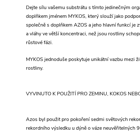
Dejte sílu vašemu substrátu s tímto jedinečným or
doplňkem jménem MYKOS, který slouží jako podpor
společně s doplňkem AZOS a jeho hlavní funkcí je z
a vláhy ve větší koncentraci, než jsou rostliny scho
růstové fázi.
MYKOS jednoduše poskytuje unikátní vazbu mezi živ
rostliny.
VYVINUTO K POUŽITÍ PRO ZEMINU, KOKOS NE
Azos byl použit pro pokoření sedmi světových rekor
rekordního výsledku u dýně o váze neuvěřitelných 