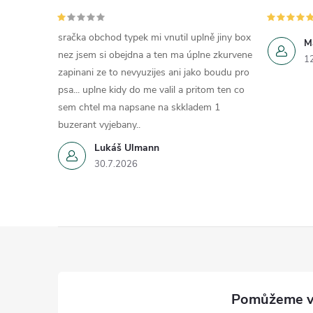
sračka obchod typek mi vnutil uplně jiny box
M
nez jsem si obejdna a ten ma úplne zkurvene
1
zapinani ze to nevyuzijes ani jako boudu pro
psa... uplne kidy do me valil a pritom ten co
sem chtel ma napsane na skkladem 1
buzerant vyjebany..
Lukáš Ulmann
30.7.2026
Z
á
p