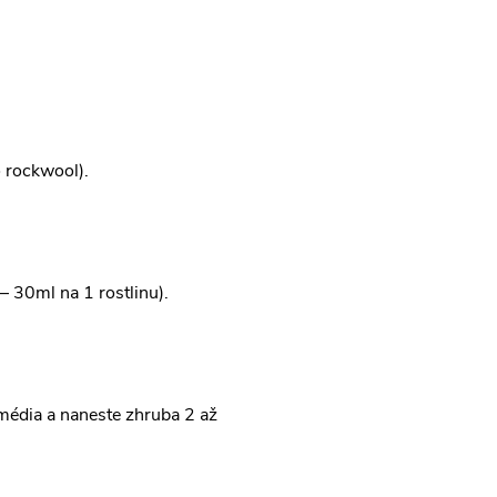
 rockwool).
 30ml na 1 rostlinu).
média a naneste zhruba 2 až