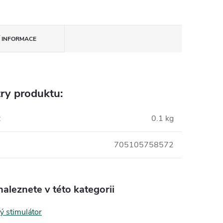
Í INFORMACE
ry produktu:
:
0.1 kg
705105758572
aleznete v této kategorii
ý stimulátor