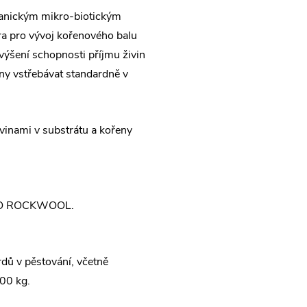
ganickým mikro-biotickým
a pro vývoj kořenového balu
výšení schopnosti příjmu živin
pny vstřebávat standardně v
inami v substrátu a kořeny
BO ROCKWOOL.
dů v pěstování, včetně
900 kg.