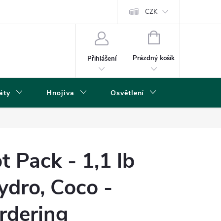
s
CZK
NÁKUPNÍ
KOŠÍK
Prázdný košík
Přihlášení
áty
Hnojiva
Osvětlení
Grow Boxy 
 Pack - 1,1 lb
ydro, Coco -
rdering