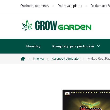
Přejít
Obchodní podmínky
Doprava a platba
Reklamační ř
na
obsah
Novinky
Komplety pro pěstování
Hnojiva
Kořenový stimulátor
Mykos Root Pac
Domů