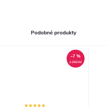
–7 %
1 350 Kč