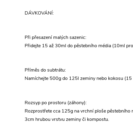
DÁVKOVÁNÍ:
Při přesazení malých sazenic:
Přidejte 15 až 30ml do pěstebního média (10ml pro
Příměs do subtrátu:
Namíchejte 500g do 125l zeminy nebo kokosu (15 –
Rozsyp po prostoru (záhony):
Rozprostřete cca 125g na vrchní ploše pěstebního 
3cm hrubou vrstvu zeminy či kompostu.