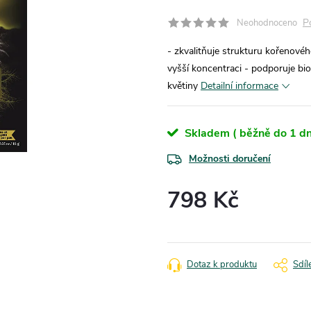
P
Neohodnoceno
- zkvalitňuje strukturu kořenovéh
vyšší koncentraci - podporuje bio-
květiny
Detailní informace
Skladem ( běžně do 1 dn
Možnosti doručení
798 Kč
Měrná
cena:
Dotaz k produktu
Sdíl