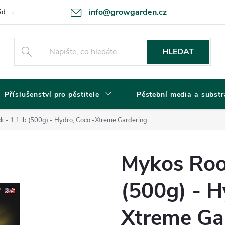
info@growgarden.cz
ád
Odstoupení od smlouvy
Zásady ochrany osobních údajů a cookie
HLEDAT
Příslušenství pro pěstitele
Pěstební media a substr
k - 1,1 lb (500g) - Hydro, Coco -Xtreme Gardering
Mykos Root
(500g) - H
Xtreme Ga