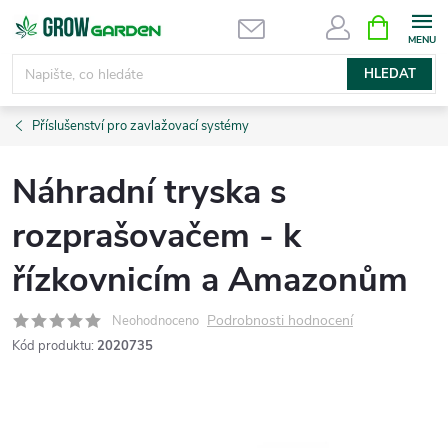
Přejít
NÁKUPNÍ
KOŠÍK
na
obsah
HLEDAT
Příslušenství pro zavlažovací systémy
Náhradní tryska s
rozprašovačem - k
řízkovnicím a Amazonům
Podrobnosti hodnocení
Neohodnoceno
Kód produktu:
2020735