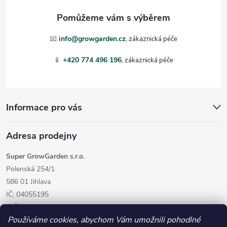
a
t
📧
info@growgarden.cz
í
📱
+420 774 496 196
Informace pro vás
Adresa prodejny
Super GrowGarden s.r.o.
Polenská 254/1
586 01 Jihlava
IČ: 04055195
DIČ: CZ04055195
Používáme cookies, abychom Vám umožnili pohodlné