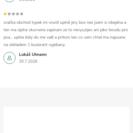
sračka obchod typek mi vnutil uplně jiny box nez jsem si obejdna a
ten ma úplne zkurvene zapinani ze to nevyuzijes ani jako boudu pro
psa... uplne kidy do me valil a pritom ten co sem chtel ma napsane
na skkladem 1 buzerant vyjebany..
Lukáš Ulmann
30.7.2026
Z
á
p