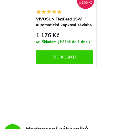
1 200 Kč
VIVOSUN FlexFeed 15W
automatická kapková závlaha
– sada pro 4–8 květináčů
1 176 Kč
Skladem ( běžně do 1 dne )
DO KOŠÍKU
Hodnocení zákazníků