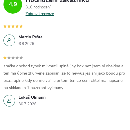
4,9
316 hodnocení
Zobrazit recenze
Martin Pešta
6.8.2026
sračka obchod typek mi vnutil uplně jiny box nez jsem si obejdna a
ten ma úplne zkurvene zapinani ze to nevyuzijes ani jako boudu pro
psa... uplne kidy do me valil a pritom ten co sem chtel ma napsane
na skkladem 1 buzerant vyjebany..
Lukáš Ulmann
30.7.2026