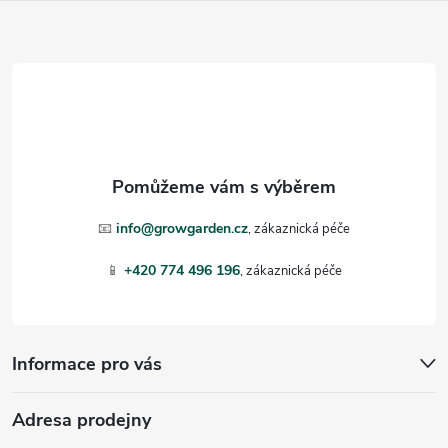
Z
á
p
a
t
📧
info@growgarden.cz
í
📱
+420 774 496 196
Informace pro vás
Adresa prodejny