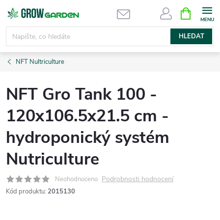
Přejít
NÁKUPNÍ
KOŠÍK
na
obsah
HLEDAT
NFT Nultriculture
NFT Gro Tank 100 -
120x106.5x21.5 cm -
hydroponický systém
Nutriculture
Podrobnosti hodnocení
Neohodnoceno
Kód produktu:
2015130