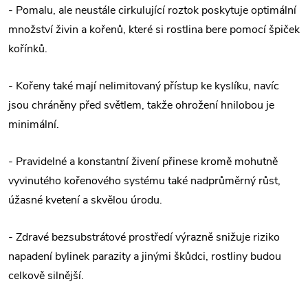
- Pomalu, ale neustále cirkulující roztok poskytuje optimální
množství živin a kořenů, které si rostlina bere pomocí špiček
kořínků.
- Kořeny také mají nelimitovaný přístup ke kyslíku, navíc
jsou chráněny před světlem, takže ohrožení hnilobou je
minimální.
- Pravidelné a konstantní živení přinese kromě mohutně
vyvinutého kořenového systému také nadprůměrný růst,
úžasné kvetení a skvělou úrodu.
- Zdravé bezsubstrátové prostředí výrazně snižuje riziko
napadení bylinek parazity a jinými škůdci, rostliny budou
celkově silnější.