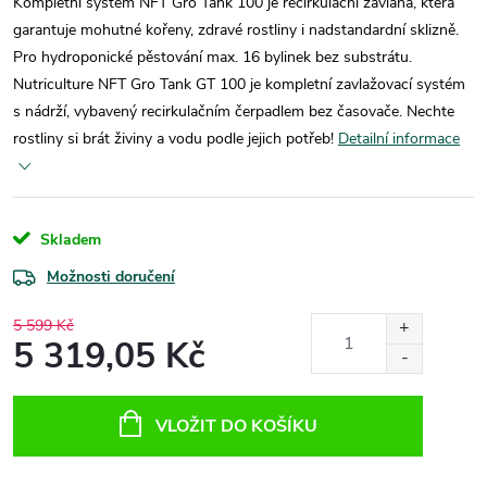
Kompletní systém NFT Gro Tank 100 je recirkulační závlaha, která
garantuje mohutné kořeny, zdravé rostliny i nadstandardní sklizně.
Pro hydroponické pěstování max. 16 bylinek bez substrátu.
Nutriculture NFT Gro Tank GT 100 je kompletní zavlažovací systém
s nádrží, vybavený recirkulačním čerpadlem bez časovače. Nechte
rostliny si brát živiny a vodu podle jejich potřeb!
Detailní informace
Skladem
Možnosti doručení
5 599 Kč
5 319,05 Kč
Měrná
cena:
VLOŽIT DO KOŠÍKU