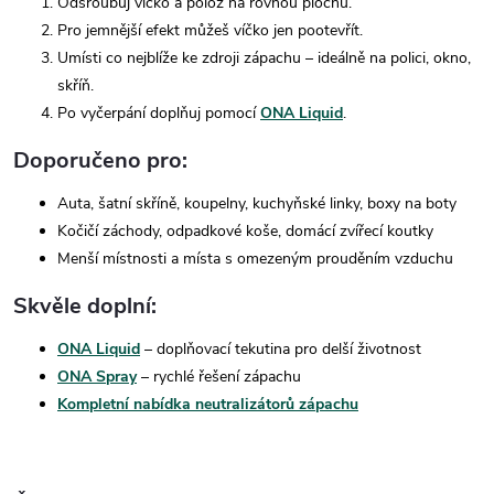
Odšroubuj víčko a polož na rovnou plochu.
Pro jemnější efekt můžeš víčko jen pootevřít.
Umísti co nejblíže ke zdroji zápachu – ideálně na polici, okno,
skříň.
Po vyčerpání doplňuj pomocí
ONA Liquid
.
Doporučeno pro:
Auta, šatní skříně, koupelny, kuchyňské linky, boxy na boty
Kočičí záchody, odpadkové koše, domácí zvířecí koutky
Menší místnosti a místa s omezeným prouděním vzduchu
Skvěle doplní:
ONA Liquid
– doplňovací tekutina pro delší životnost
ONA Spray
– rychlé řešení zápachu
Kompletní nabídka neutralizátorů zápachu