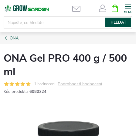
Přejít
NÁKUPNÍ
KOŠÍK
na
obsah
HLEDAT
ONA
ONA Gel PRO 400 g / 500
ml
Podrobnosti hodnocení
1 hodnocení
Kód produktu:
6080224