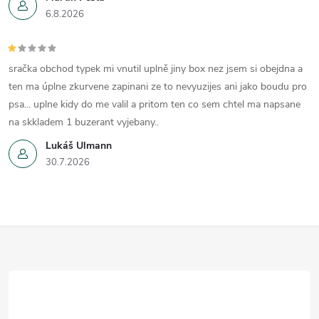
6.8.2026
sračka obchod typek mi vnutil uplně jiny box nez jsem si obejdna a
ten ma úplne zkurvene zapinani ze to nevyuzijes ani jako boudu pro
psa... uplne kidy do me valil a pritom ten co sem chtel ma napsane
na skkladem 1 buzerant vyjebany..
Lukáš Ulmann
30.7.2026
Z
á
p