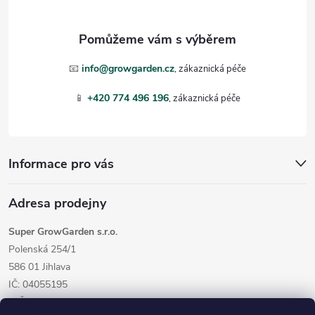
a
t
📧
info@growgarden.cz
í
📱
+420 774 496 196
Informace pro vás
Adresa prodejny
Super GrowGarden s.r.o.
Polenská 254/1
586 01 Jihlava
IČ: 04055195
DIČ: CZ04055195