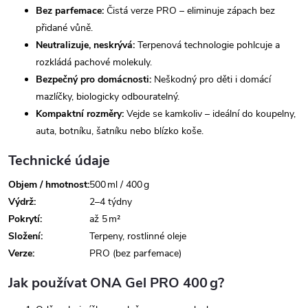
Bez parfemace:
Čistá verze PRO – eliminuje zápach bez
přidané vůně.
Neutralizuje, neskrývá:
Terpenová technologie pohlcuje a
rozkládá pachové molekuly.
Bezpečný pro domácnosti:
Neškodný pro děti i domácí
mazlíčky, biologicky odbouratelný.
Kompaktní rozměry:
Vejde se kamkoliv – ideální do koupelny,
auta, botníku, šatníku nebo blízko koše.
Technické údaje
Objem / hmotnost:
500 ml / 400 g
Výdrž:
2–4 týdny
Pokrytí:
až 5 m²
Složení:
Terpeny, rostlinné oleje
Verze:
PRO (bez parfemace)
Jak používat ONA Gel PRO 400 g?